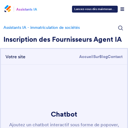
Assistants IA
Lancez-vous dès maintenant
—
C'est gra
Assistants IA - immatriculation de sociétés
Inscription des Fournisseurs Agent IA