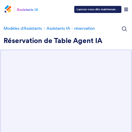
Assistants IA
Lancez-vous dès maintenant
—
C'est gra
Modèles d'Assistants
Assistants IA - réservation
Réservation de Table Agent IA