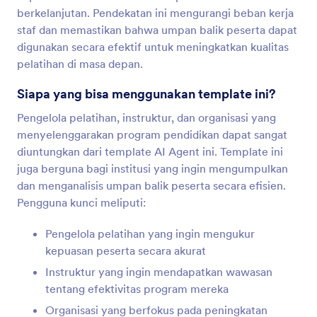
berkelanjutan. Pendekatan ini mengurangi beban kerja
staf dan memastikan bahwa umpan balik peserta dapat
digunakan secara efektif untuk meningkatkan kualitas
pelatihan di masa depan.
Siapa yang bisa menggunakan template ini?
Pengelola pelatihan, instruktur, dan organisasi yang
menyelenggarakan program pendidikan dapat sangat
diuntungkan dari template AI Agent ini. Template ini
juga berguna bagi institusi yang ingin mengumpulkan
dan menganalisis umpan balik peserta secara efisien.
Pengguna kunci meliputi:
Pengelola pelatihan yang ingin mengukur
kepuasan peserta secara akurat
Instruktur yang ingin mendapatkan wawasan
tentang efektivitas program mereka
Organisasi yang berfokus pada peningkatan