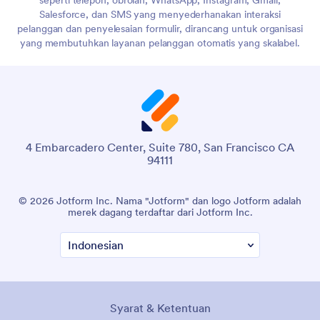
Salesforce, dan SMS yang menyederhanakan interaksi
pelanggan dan penyelesaian formulir, dirancang untuk organisasi
yang membutuhkan layanan pelanggan otomatis yang skalabel.
4 Embarcadero Center, Suite 780, San Francisco CA
94111
© 2026 Jotform Inc. Nama "Jotform" dan logo Jotform adalah
merek dagang terdaftar dari Jotform Inc.
Syarat & Ketentuan