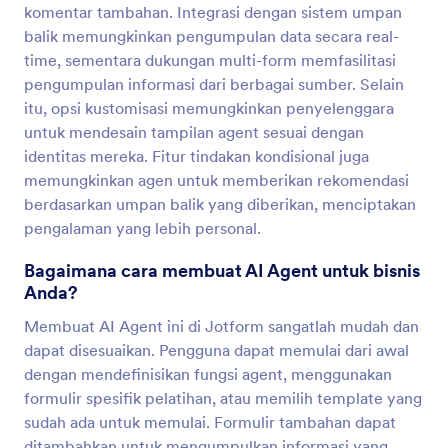
komentar tambahan. Integrasi dengan sistem umpan
balik memungkinkan pengumpulan data secara real-
time, sementara dukungan multi-form memfasilitasi
pengumpulan informasi dari berbagai sumber. Selain
itu, opsi kustomisasi memungkinkan penyelenggara
untuk mendesain tampilan agent sesuai dengan
identitas mereka. Fitur tindakan kondisional juga
memungkinkan agen untuk memberikan rekomendasi
berdasarkan umpan balik yang diberikan, menciptakan
pengalaman yang lebih personal.
Bagaimana cara membuat AI Agent untuk bisnis
Anda?
Membuat AI Agent ini di Jotform sangatlah mudah dan
dapat disesuaikan. Pengguna dapat memulai dari awal
dengan mendefinisikan fungsi agent, menggunakan
formulir spesifik pelatihan, atau memilih template yang
sudah ada untuk memulai. Formulir tambahan dapat
ditambahkan untuk mengumpulkan informasi yang