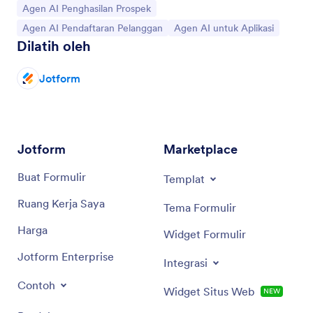
Buka Kategori:
Agen AI Penghasilan Prospek
Buka Kategori:
Buka Kategori:
Agen AI Pendaftaran Pelanggan
Agen AI untuk Aplikasi
Dilatih oleh
Jotform
Jotform
Marketplace
Buat Formulir
Templat
Ruang Kerja Saya
Tema Formulir
Harga
Widget Formulir
Jotform Enterprise
Integrasi
Contoh
Widget Situs Web
NEW