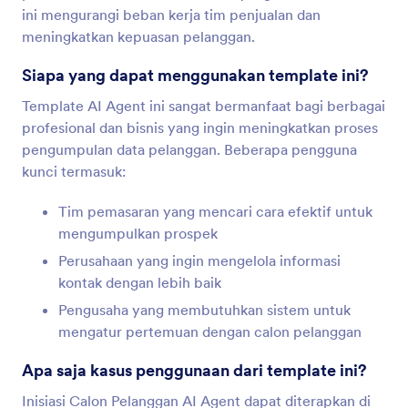
ini mengurangi beban kerja tim penjualan dan
meningkatkan kepuasan pelanggan.
Siapa yang dapat menggunakan template ini?
Template AI Agent ini sangat bermanfaat bagi berbagai
profesional dan bisnis yang ingin meningkatkan proses
pengumpulan data pelanggan. Beberapa pengguna
kunci termasuk:
Tim pemasaran yang mencari cara efektif untuk
mengumpulkan prospek
Perusahaan yang ingin mengelola informasi
kontak dengan lebih baik
Pengusaha yang membutuhkan sistem untuk
mengatur pertemuan dengan calon pelanggan
Apa saja kasus penggunaan dari template ini?
Inisiasi Calon Pelanggan AI Agent dapat diterapkan di