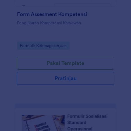
Form Assesment Kompetensi
Pengukuran Kompetensi Karyawan
Go to Category:
Formulir Ketenagakerjaan
Pakai Template
Pratinjau