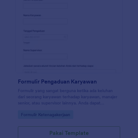
Formulir Pengaduan Karyawan
Formulir yang sangat berguna ketika ada keluhan
dari seorang karyawan terhadap karyawan, manajer
senior, atau supervisor lainnya. Anda dapat
menggunakan contoh formulir pengaduan karyawan
Go to Category:
Formulir Ketenagakerjaan
ini untuk mendokumentasikan keluhan apa pun.
Templat formulir pengaduan karyawan ini meliputi
nama perusahaan, nama karyawan, tanggal
Pakai Template
pengaduan, nama supervisor/pengawas, deskripsi