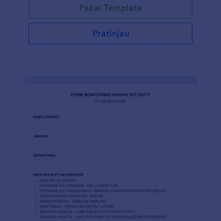
Pakai Template
mendapatkan pendapat mereka. Jadi Anda
memerlukan Templat formulir referensi karyawan
yang akan membantu menjaga referensi umpan balik
Pratinjau
tertata dan mudah untuk ditinjau nanti. Dalam
contoh formulir referensi karyawan ini, dapat
mendapatkan detail pekerjaan, peringkat tentang
kandidat dan bidang untuk komentar. Gunakan
formulir kami sebagai panduan untuk menyusun
templat Anda sendiri, fitur tambahan termasuk
integrasi aplikasi dan widget. Gunakan Pembuat
Formulir seret dan lepas kami untuk menyesuaikan
Formulir Permintaan Referensi Karyawan sesuai
dengan kebutuhan Anda. Anda juga dapat
menyinkronkan kiriman tanggapan dan unggahan ke
akun Anda yang lain secara otomatis dengan 100+
integrasi formulir gratis kami, seperti Google Drive,
Dropbox, Slack, dan banyak lainnya. Salin formulir ini
dan segera gunakan di Jotform!