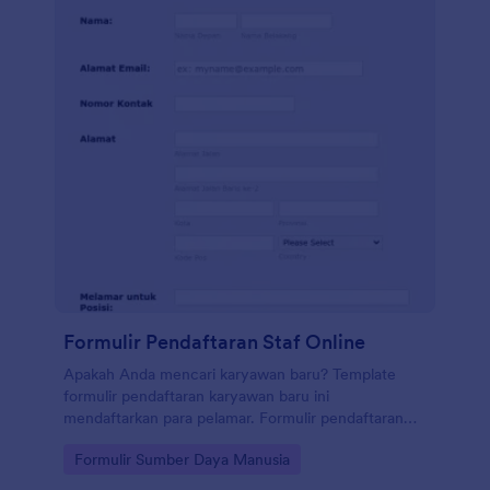
Formulir Pendaftaran Staf Online
Apakah Anda mencari karyawan baru? Template
formulir pendaftaran karyawan baru ini
mendaftarkan para pelamar. Formulir pendaftaran
karyawan ini mengumpulkan informasi pelamar
Go to Category:
Formulir Sumber Daya Manusia
seperti nomor kontak, alamat, dan resume. Contoh
formulir pendaftaran karyawan ini memungkinkan