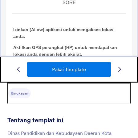
Pakai Template
Employee Recruitment Form In Indonesian
Rekrutmen Karyawan Employee Recruitment Form
in Indonesian
Ringkasan
Go to Category:
Formulir Sumber Daya Manusia
Tentang templat ini
Pakai Template
Dinas Pendidikan dan Kebudayaan Daerah Kota