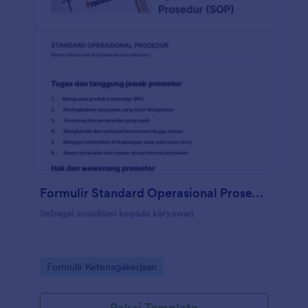
Formulir Standard Operasional Prosedur (SOP)
Sebagai sosialisasi kepada karyawan
Go to Category:
Formulir Ketenagakerjaan
Pakai Template