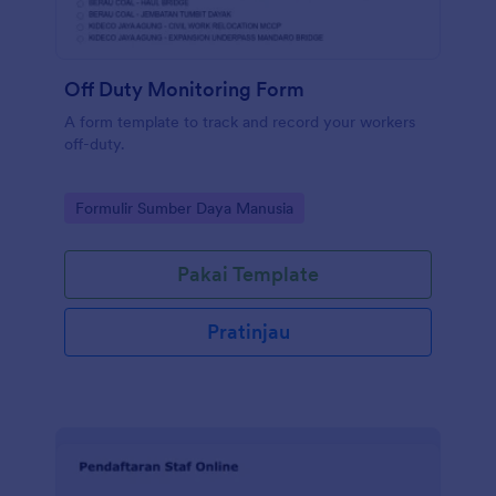
Off Duty Monitoring Form
A form template to track and record your workers
off-duty.
Go to Category:
Formulir Sumber Daya Manusia
Pakai Template
Pratinjau