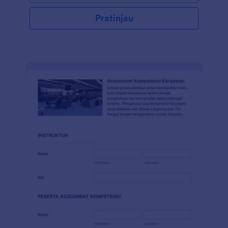
rincian pengaduan, komentar tambahan, komentar
atasan, tanda tangan. Gunakan Pembuat Formulir
Pratinjau
seret dan lepas kami untuk mengubah Formulir
Pengaduan Karyawan sesuai dengan kebutuhan
Anda. Anda juga dapat menyinkronkan kiriman
tanggapan dan unggahan ke akun Anda yang lain
secara otomatis dengan 100+ integrasi formulir gratis
kami, seperti Google Drive, Dropbox, Slack, dan
banyak lainnya. Salin formulir ini dan segera gunakan
di Jotform!