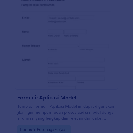
Formulir Aplikasi Model
Templat Formulir Aplikasi Model ini dapat digunakan
jika ingin mempermudah proses audisi model dengan
informasi yang lengkap dan relevan dari calon
model. Formulir ini memiliki bidang yang
Go to Category:
Formulir Ketenagakerjaan
menanyakan informasi pribadi mereka dan ukuran