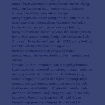
dan widget untuk mengatur mengatur pengiriman
umpan balik wawancara, pemeriksaan latar belakang,
agar tanggapan terkirim ke akun lain yang Anda
dokumen karyawan baru, lembar waktu, tinjauan
andalkan.
kinerja, dan wawancara keluar. Dengan
menyeragamkan proses pengumpulan data, formulir
ketenagakerjaan memastikan kepatuhan terhadap
kebijakan perusahaan dan persyaratan hukum,
menyederhanakan alur kerja SDM, dan meningkatkan
komunikasi antara pemberi kerja dan karyawan. Baik
Anda pemilik usaha kecil, manajer SDM, atau perekrut,
formulir ketenagakerjaan penting untuk
mempertahankan catatan yang akurat dan
mendukung manajemen sumber daya manusia yang
efisien.
Dengan Jotform, membuat dan mengelola formulir
ketenagakerjaan menjadi pengalaman tanpa hambatan
dan tanpa kode. Pembuat Formulir Jotform yang
intuitif dengan fitur seret dan lepas memungkinkan
pengguna untuk dengan cepat merancang formulir
kustom sesuai kebutuhan HR spesifik mereka, mulai
dari formulir lamaran kerja hingga survei umpan balik
karyawan. Pengguna dapat memilih dari ribuan
templat siap pakai, terintegrasi dengan alat HR