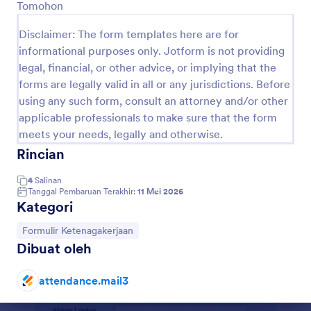
Tomohon
Pratinjau
Disclaimer: The form templates here are for
informational purposes only. Jotform is not providing
legal, financial, or other advice, or implying that the
forms are legally valid in all or any jurisdictions. Before
using any such form, consult an attorney and/or other
applicable professionals to make sure that the form
meets your needs, legally and otherwise.
Rincian
4
Salinan
Tanggal Pembaruan Terakhir:
11 Mei 2026
Kategori
Buka Kategori:
Formulir Ketenagakerjaan
Dibuat oleh
attendance.mail3
Akhir dialog