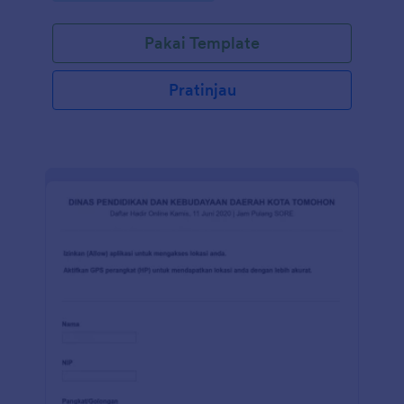
badan mereka. Formulir ini juga memiliki bidang
untuk calon model mengunggah foto mereka. Tanpa
Pakai Template
perlu pengkodean - gunakan Pembuat Formulir
seret dan lepas kami untuk mengubah templat
Formulir Aplikasi Model agar sesuai dengan
Pratinjau
kebutuhan Anda. Sematkan formulir di situs web
Anda, atau bagikan dengan tautan sebagai formulir
mandiri di email atau media sosial. Anda juga dapat
menyinkronkan kiriman tanggapan ke akun Anda
yang lain secara otomatis dengan 100+ integrasi
formulir gratis kami, seperti Google Drive, Dropbox,
AirTable dan banyak lainnya. Salin formulir ini dan
segera gunakan di Jotform!