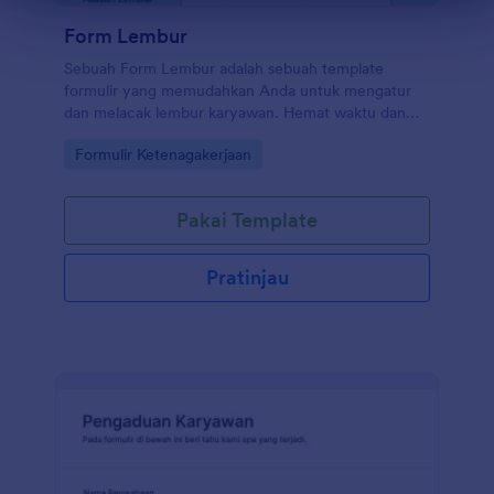
Form Lembur
Sebuah Form Lembur adalah sebuah template
formulir yang memudahkan Anda untuk mengatur
dan melacak lembur karyawan. Hemat waktu dan
pastikan semua lembur tercatat dengan baik.
Go to Category:
Formulir Ketenagakerjaan
Jotform hadir untuk mempermudah proses
manajemen lembur Anda.
Pakai Template
Pratinjau