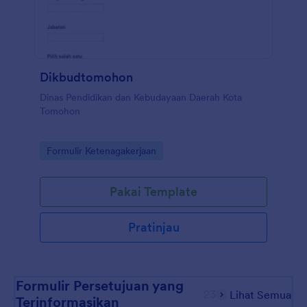
Dikbudtomohon
Dinas Pendidikan dan Kebudayaan Daerah Kota
Tomohon
Go to Category:
Formulir Ketenagakerjaan
Pakai Template
Pratinjau
Formulir Persetujuan yang
23
Lihat Semua
Terinformasikan