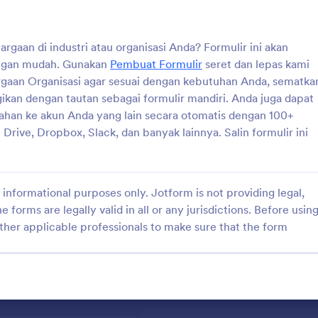
s web Anda, atau bagikan
n sebagai formulir mandiri.
: Formulir Unggah Entri
: Fo
Pratinjau
Pratinjau
apat menyinkronkan kiriman
an di industri atau organisasi Anda? Formulir ini akan
e akun Anda yang lain secara
ngan mudah. Gunakan
Pembuat Formulir
seret dan lepas kami
gan 100+ integrasi formulir
 seperti Google Drive, Dropbox,
gaan Organisasi agar sesuai dengan kebutuhan Anda, sematka
nyak lainnya. Salin formulir ini
gikan dengan tautan sebagai formulir mandiri. Anda juga dapat
unakan di Jotform!
han ke akun Anda yang lain secara otomatis dengan 100+
Unggah Entri
Formulir Pendaftaran Ko
 Drive, Dropbox, Slack, dan banyak lainnya. Salin formulir ini
ormulir yang dapat digunakan
Bila Anda mengorganisasi suatu k
ftaran suatu kontes. Anda
gunakan Formulir Pendaftaran Ko
ah formulir ini agar sesuai
sederhana ini untuk mendapatkan 
utuhan Anda. Cukup
ke kegiatan tersebut. Anda dapat
informational purposes only. Jotform is not providing legal,
gory:
Go to Category:
enghargaan
Formulir Penghargaan
 Pembuat Formulir seret dan
mengubah formulir ini agar sesua
e forms are legally valid in all or any jurisdictions. Before usin
rm untuk mengubah logo,
kebutuhan Anda. Cukup menggu
ther applicable professionals to make sure that the form
 pengumpulan informasi lebih
Pembuat Formulir seret dan lepa
Pakai Template
Pakai Template
ubah huruf dan warna teks
untuk mengubah logo, menamba
an yang dipersonalisasi. Anda
pengumpulan informasi lebih lanju
mengirimkan tanggapan dan
mengubah huruf dan warna teks 
 akun Anda yang lain secara
sentuhan yang dipersonalisasi. A
gan 100+ integrasi formulir
dapat mengirimkan tanggapan da