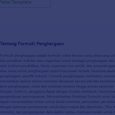
Pakai Template
dan tanggal adopsi. Editor PDF
mudian akan menggunakan
ng dikumpul melalui Formulir
opsi ini, untuk mengisi templat
dopsi dalam format PDF yang
s. Proses sangatlah mudah, isi
am waktu kurang dari 5 menit
 dapatkan templat sertifikat
Tentang Formulir Penghargaan
uar biasa.
Formulir penghargaan adalah formulir online khusus yang dirancang un
dan pemilihan individu atau organisasi untuk berbagai penghargaan dan
oleh institusi pendidikan, bisnis, organisasi non-profit, dan penyeleng
atau suara untuk penghargaan seperti karyawan terbaik, beasiswa aka
penghargaan spesifik industri. Formulir penghargaan membantu mensta
memastikan bahwa semua nominasi dievaluasi secara adil dan konsisten.
jenis penghargaan, mulai dari nominasi sesama hingga proses penjurian
Dengan Jotform, pengguna dapat dengan mudah membuat, menyesuaik
pengetahuan pemrograman. Memanfaatkan Pembuat Formulir seret-dan-
dapat menambahkan kolom untuk detail nominasi, pernyataan pendukun
dengan gateway pembayaran untuk biaya masuk jika diperlukan. Fitur ku
otomatis, dan pengumpulan data waktu nyata—mempermudah untuk men