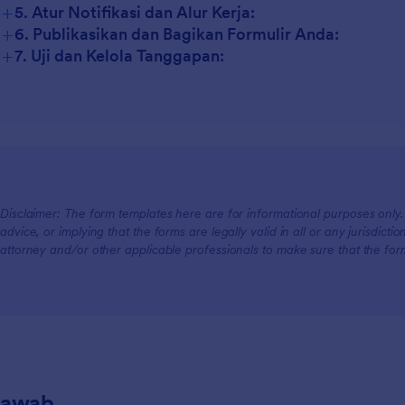
+
5. Atur Notifikasi dan Alur Kerja:
+
6. Publikasikan dan Bagikan Formulir Anda:
+
7. Uji dan Kelola Tanggapan:
Disclaimer: The form templates here are for informational purposes only. J
advice, or implying that the forms are legally valid in all or any jurisdict
attorney and/or other applicable professionals to make sure that the fo
Jawab