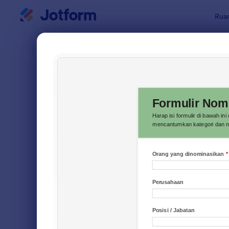
Dialog dimulai
Ruan
Templat Fo
Form
URUTKAN DARI
Populer
7 Template
TATA LETAK
Klasik
FORMULIR
TIPE
Formulir Pemesanan
56
Formulir Pendaftaran
139