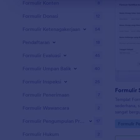
gratis Jotfo
Formulir Konten
8
Google Sprea
dan banyak la
Formulir Donasi
12
segera gunak
Formulir Ketenagakerjaan
54
Pendaftaran
18
Formulir Evaluasi
45
Formulir Umpan Balik
40
Formulir Inspeksi
25
Formulir 
Formulir Penerimaan
7
Templat Form
sederhana, 
Formulir Wawancara
2
sangat bergu
adopsi. Cuku
Formulir Pengumpulan Prospek
17
Go to Cate
Formulir P
hewan pelih
orang yang 
Formulir Hukum
2
paliharaan t