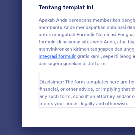
halaman situ
Tentang templat ini
dengan tauta
Formulir Pendaftaran
8
Anda juga d
Apakah Anda berencana memberikan pengharga
tanggapan k
Pemungutan Suara
8
membantu Anda mendapatkan nominasi de
otomatis den
gratis kami,
untuk mengubah Formulir Nominasi Penghar
Formulir Abstrak
10
Slack, dan ba
formulir di halaman situs web Anda, atau ba
dan segera g
menyinkronkan kiriman tanggapan dan ungga
Formulir Penilaian
1
Formulir 
integrasi formulir
gratis kami, seperti Google
Audit
10
Ini adalah f
dan segera gunakan di Jotform!
untuk penda
Formulir Penghargaan
7
dapat mengub
dengan keb
Disclaimer: The form templates here are for 
Go to Cate
Formulir P
Perhitungan Formulir
menggunakan
8
financial, or other advice, or implying that th
lepas Jotfo
any such form, consult an attorney and/or o
menambahkan
Formulir Daftar Periksa
5
meets your needs, legally and otherwise.
lanjut, meng
untuk sentuh
Formulir Pelatihan
4
juga dapat 
unggahan ke
Formulir Konsultasi
4
otomatis den
Akhir dialog