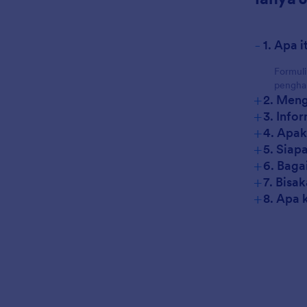
-
1. Apa 
Formuli
penghar
+
2. Meng
+
3. Info
+
4. Apak
+
5. Siap
+
6. Baga
+
7. Bisa
+
8. Apa 