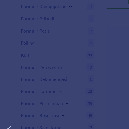
mengadopsi, 
Formulir Keanggotaan
11
Jotform ke
informasi ya
Formulir Pribadi
3
Sertifikat Ad
sertifikat a
Formulir Petisi
7
mudah diakse
formulir dal
Polling
8
dan langsung
adopsi yang l
Kuis
14
Formulir Penawaran
10
Formulir Rekomendasi
6
Formulir Laporan
22
Formulir Permintaan
59
Formulir Reservasi
18
Formulir Salesforce
7