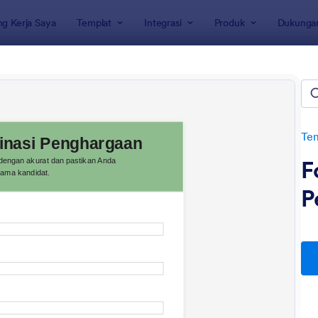
g Kerja Saya
Templat
Integrasi
Produk
Dukunga
rmulir
ulir Penghargaan
Tem
F
P
: Formulir Nominasi Karyawan Terbaik
: Fo
Pratinjau
Pratinjau