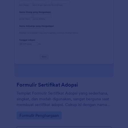
Formulir Sertifikat Adopsi
Templat Formulir Sertifikat Adopsi yang sederhana,
singkat, dan mudah digunakan, sangat berguna saat
membuat sertifikat adopsi. Cukup isi dengan nama
anak atau hewan peliharaan yang akan diadopsi,
Go to Category:
Formulir Penghargaan
nama orang yang mengadopsi anak atau hewan
paliharaan tersebut, rincian keluarga yang
mengadopsi, dan tanggal adopsi. Editor PDF Jotform