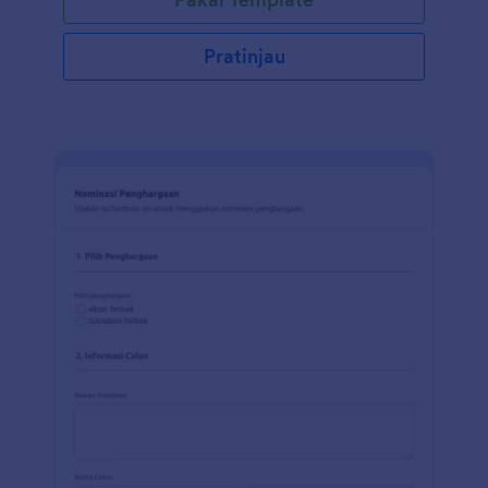
lanjut, mengubah huruf dan warna teks untuk
sentuhan yang dipersonalisasi. Anda juga dapat
mengirimkan tanggapan dan unggahan ke akun
Pratinjau
Anda yang lain secara otomatis dengan 100+
integrasi formulir gratis Jotform, seperti Google
Drive, Google Spreadsheet, Dropbox, AirTable, dan
banyak lainnya. Salin formulir ini dan segera gunakan
di Jotform!