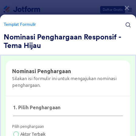
Dialog dimulai
Daftar Gratis
Templat Formulir
Nominasi Penghargaan Responsif -
Tema Hijau
Kategori Templat Formulir
Templat Formulir
Formulir Penghargaan
7 Template