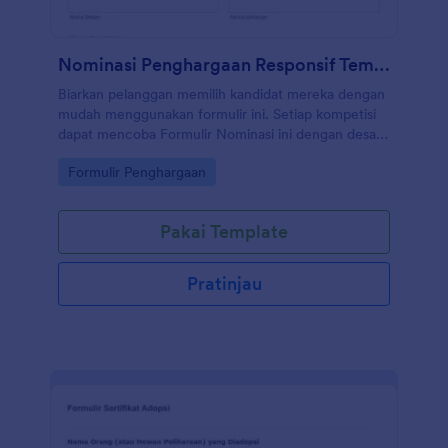
Nominasi Penghargaan Responsif Tema Hijau
Biarkan pelanggan memilih kandidat mereka dengan
mudah menggunakan formulir ini. Setiap kompetisi
dapat mencoba Formulir Nominasi ini dengan desain
yang tampak modern dan kolom tata letak khusus.
Go to Category:
Formulir Penghargaan
Pakai Template
Pratinjau