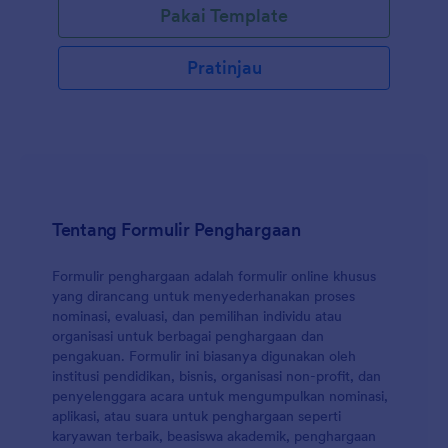
Pakai Template
kemudian akan menggunakan informasi yang
dikumpul melalui Formulir Sertifikat Adopsi ini, untuk
mengisi templat sertifikat adopsi dalam format PDF
Pratinjau
yang mudah diakses. Proses sangatlah mudah, isi
formulir dalam waktu kurang dari 5 menit dan
langsung dapatkan templat sertifikat adopsi yang
luar biasa.
Tentang Formulir Penghargaan
Formulir penghargaan adalah formulir online khusus
yang dirancang untuk menyederhanakan proses
nominasi, evaluasi, dan pemilihan individu atau
organisasi untuk berbagai penghargaan dan
pengakuan. Formulir ini biasanya digunakan oleh
institusi pendidikan, bisnis, organisasi non-profit, dan
penyelenggara acara untuk mengumpulkan nominasi,
aplikasi, atau suara untuk penghargaan seperti
karyawan terbaik, beasiswa akademik, penghargaan