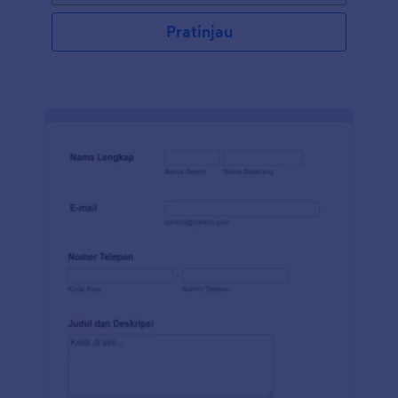
langkah apa yang diambil untuk menerapkan praktik
konservasi sumber daya ke dalam proyek. Selain itu,
Pratinjau
peserta dapat mengunggah file dengan formulir
aplikasi penghargaan ini. Gunakan Pembuat Formulir
seret dan lepas kami untuk mengubah Formulir
Aplikasi Penghargaan Pimpinan Proyek agar sesuai
dengan kebutuhan Anda, sematkan formulir di
halaman situs web Anda, atau bagikan dengan
tautan sebagai formulir mandiri. Anda juga dapat
menyinkronkan kiriman tanggapan dan unggahan ke
akun Anda yang lain secara otomatis dengan 100+
integrasi formulir gratis kami, seperti Google Drive,
Dropbox, Slack, dan banyak lainnya. Salin formulir ini
dan segera gunakan di Jotform!