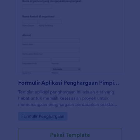
Formulir Aplikasi Penghargaan Pimpinan Proyek
Templat aplikasi penghargaan ini adalah alat yang
hebat untuk memilih kesesuaian proyek untuk
memenangkan penghargaan berdasarkan praktik
profesional terbaik, termasuk keterpaduan, daya
Go to Category:
Formulir Penghargaan
tahan, efisiensi, kualitas. Anda dapat mengumpulkan
informasi kontak dan beberapa jawaban yang
termasuk dalam pertanyaan proyek seperti strategi
Pakai Template
efisiensi apa yang dimasukkan ke dalam proyek,