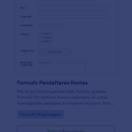
Formulir Pendaftaran Kontes
Bila Anda mengorganisasi suatu kontes, gunakan
Formulir Pendaftaran Kontes sederhana ini untuk
mendapatkan partisipan ke kegiatan tersebut. Anda
dapat mengubah formulir ini agar sesuai dengan
Go to Category:
Formulir Penghargaan
kebutuhan Anda. Cukup menggunakan Pembuat
Formulir seret dan lepas Jotform untuk mengubah
logo, menambahkan pengumpulan informasi lebih
Pakai Template