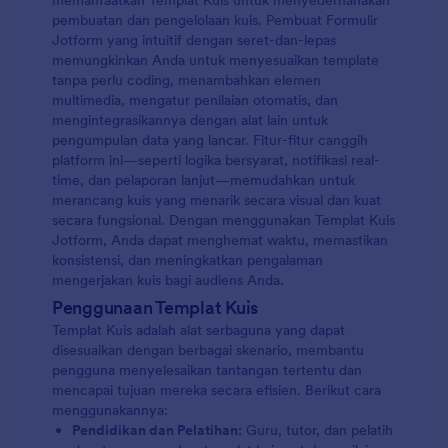
memanfaatkan Templat Kuis untuk menyederhanakan
pembuatan dan pengelolaan kuis. Pembuat Formulir
Jotform yang intuitif dengan seret-dan-lepas
memungkinkan Anda untuk menyesuaikan template
tanpa perlu coding, menambahkan elemen
multimedia, mengatur penilaian otomatis, dan
mengintegrasikannya dengan alat lain untuk
pengumpulan data yang lancar. Fitur-fitur canggih
platform ini—seperti logika bersyarat, notifikasi real-
time, dan pelaporan lanjut—memudahkan untuk
merancang kuis yang menarik secara visual dan kuat
secara fungsional. Dengan menggunakan Templat Kuis
Jotform, Anda dapat menghemat waktu, memastikan
konsistensi, dan meningkatkan pengalaman
mengerjakan kuis bagi audiens Anda.
Penggunaan Templat Kuis
Templat Kuis adalah alat serbaguna yang dapat
disesuaikan dengan berbagai skenario, membantu
pengguna menyelesaikan tantangan tertentu dan
mencapai tujuan mereka secara efisien. Berikut cara
menggunakannya:
Pendidikan dan Pelatihan:
Guru, tutor, dan pelatih