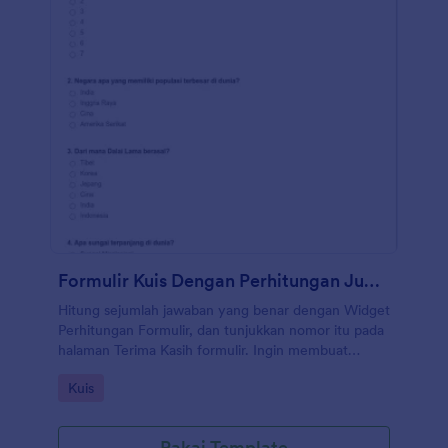
Formulir Kuis Dengan Perhitungan Jumlah Jawaban Yang Benar
Hitung sejumlah jawaban yang benar dengan Widget
Perhitungan Formulir, dan tunjukkan nomor itu pada
halaman Terima Kasih formulir. Ingin membuat
templat yang baru? Mulailah sekarang dari awal
Go to Category:
Kuis
dengan Pembuat Survei Online. Gunakan Pembuat
Formulir seret dan lepas kami untuk mengubah
Formulir Kuis dengan Perhitungan Jumlah Jawaban
Pakai Template