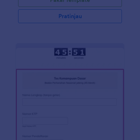
Yang Benar agar sesuai dengan kebutuhan Anda,
sematkan formulir di halaman situs web Anda, atau
bagikan dengan tautan sebagai formulir mandiri.
Pratinjau
Anda juga dapat menyinkronkan kiriman tanggapan
dan unggahan ke akun Anda yang lain secara
otomatis dengan 100+ integrasi formulir gratis kami,
seperti Google Drive, Dropbox, Slack, dan banyak
lainnya. Salin formulir ini dan segera gunakan di
Jotform!