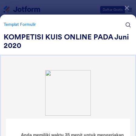
Dialog dimulai
Daftar Gratis
Templat Formulir
KOMPETISI KUIS ONLINE PADA Juni
2020
Kategori Templat Formulir
Templat Formulir
Template Kuis
14 Template