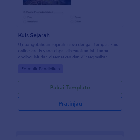
Kuis Sejarah
Uji pengetahuan sejarah siswa dengan templat kuis
online gratis yang dapat disesuaikan ini. Tanpa
coding. Mudah disematkan dan diintegrasikan.
Sempurna untuk kelas online!
Go to Category:
Formulir Pendidikan
Pakai Template
Pratinjau