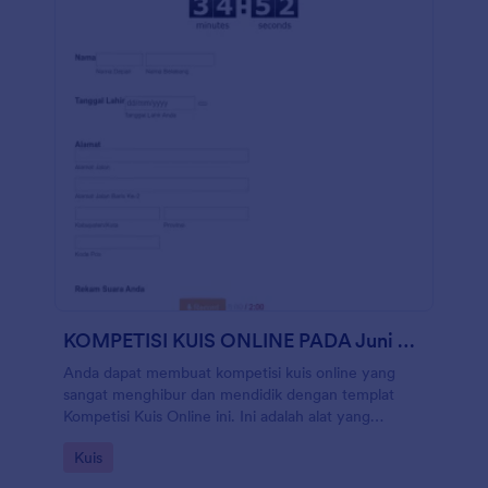
KOMPETISI KUIS ONLINE PADA Juni 2020
Anda dapat membuat kompetisi kuis online yang
sangat menghibur dan mendidik dengan templat
Kompetisi Kuis Online ini. Ini adalah alat yang
sempurna untuk menguji pengetahuan mereka yang
Go to Category:
Kuis
mengikuti kompetisi kuis Anda. Anda dapat
mengubah templat menjadi formulir kompetisi kuis