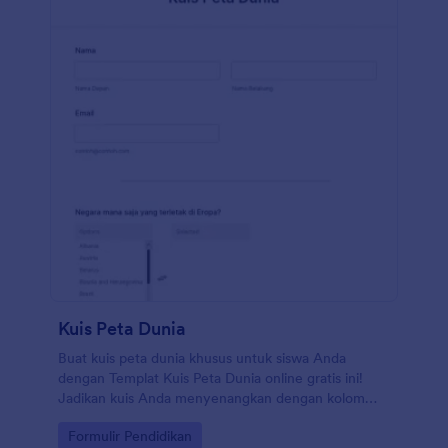
Kuis Peta Dunia
Buat kuis peta dunia khusus untuk siswa Anda
dengan Templat Kuis Peta Dunia online gratis ini!
Jadikan kuis Anda menyenangkan dengan kolom
formulir interaktif yang memungkinkan siswa
Go to Category:
Formulir Pendidikan
melingkari negara, memilih gambar yang benar, dan