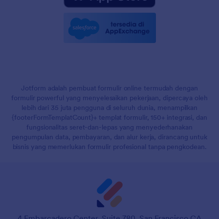
Jotform adalah pembuat formulir online termudah dengan
formulir powerful yang menyelesaikan pekerjaan, dipercaya oleh
lebih dari 35 juta pengguna di seluruh dunia, menampilkan
{footerFormTemplatCount}+ templat formulir, 150+ integrasi, dan
fungsionalitas seret-dan-lepas yang menyederhanakan
pengumpulan data, pembayaran, dan alur kerja, dirancang untuk
bisnis yang memerlukan formulir profesional tanpa pengkodean.
4 Embarcadero Center, Suite 780, San Francisco CA