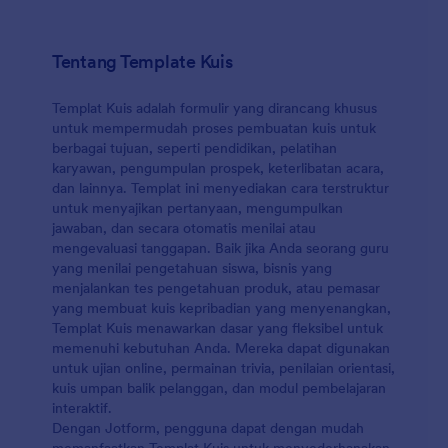
Tentang Template Kuis
Templat Kuis adalah formulir yang dirancang khusus
untuk mempermudah proses pembuatan kuis untuk
berbagai tujuan, seperti pendidikan, pelatihan
karyawan, pengumpulan prospek, keterlibatan acara,
dan lainnya. Templat ini menyediakan cara terstruktur
untuk menyajikan pertanyaan, mengumpulkan
jawaban, dan secara otomatis menilai atau
mengevaluasi tanggapan. Baik jika Anda seorang guru
yang menilai pengetahuan siswa, bisnis yang
menjalankan tes pengetahuan produk, atau pemasar
yang membuat kuis kepribadian yang menyenangkan,
Templat Kuis menawarkan dasar yang fleksibel untuk
memenuhi kebutuhan Anda. Mereka dapat digunakan
untuk ujian online, permainan trivia, penilaian orientasi,
kuis umpan balik pelanggan, dan modul pembelajaran
interaktif.
Dengan Jotform, pengguna dapat dengan mudah