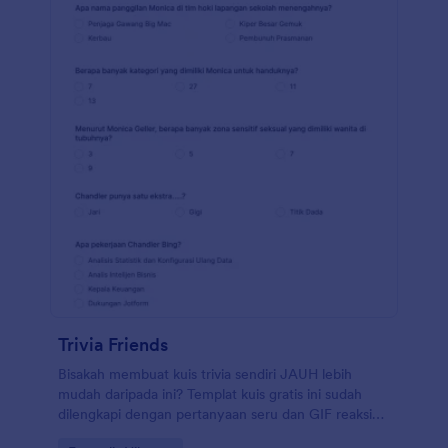
Trivia Friends
Bisakah membuat kuis trivia sendiri JAUH lebih
mudah daripada ini? Templat kuis gratis ini sudah
dilengkapi dengan pertanyaan seru dan GIF reaksi
dari serial TV populer "Friends".