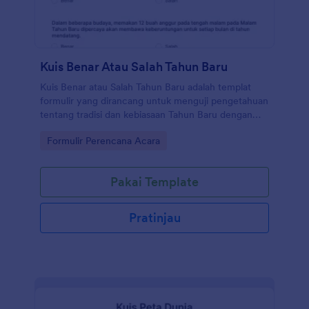
Kuis Benar Atau Salah Tahun Baru
Kuis Benar atau Salah Tahun Baru adalah templat
formulir yang dirancang untuk menguji pengetahuan
tentang tradisi dan kebiasaan Tahun Baru dengan
serangkaian pernyataan yang harus ditentukan oleh
Go to Category:
Formulir Perencana Acara
peserta sebagai benar atau salah
Pakai Template
Pratinjau