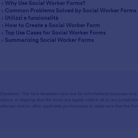
+
Why Use Social Worker Forms?
+
Common Problems Solved by Social Worker Forms
+
Utilizzi e funzionalità
+
How to Create a Social Worker Form
+
Top Use Cases for Social Worker Forms
+
Summarizing Social Worker Forms
For Managers
For Teams
For Customers
Disclaimer: The form templates here are for informational purposes only. J
advice, or implying that the forms are legally valid in all or any jurisdict
attorney and/or other applicable professionals to make sure that the fo