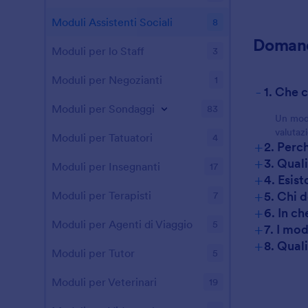
Moduli Assistenti Sociali
8
Domand
Moduli per lo Staff
3
Moduli per Negozianti
1
-
1. Che 
Moduli per Sondaggi
83
Un modul
valutaz
Moduli per Tatuatori
4
+
2. Perc
+
3. Qual
Moduli per Insegnanti
17
+
4. Esist
+
5. Chi 
Moduli per Terapisti
7
+
6. In ch
Moduli per Agenti di Viaggio
5
+
7. I mod
+
8. Quali
Moduli per Tutor
5
Moduli per Veterinari
19