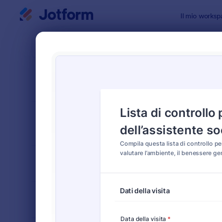
Inizio del dialogo
Il mio worksp
Modelli di
Modul
ORDINA PER
Popolari
8 Template
LAYOUT DEL
Classico
MODULO
TIPOLOGIA
SETTORI