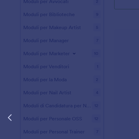
Moduli per Avvocati
2
Moduli per Biblioteche
9
Moduli per Makeup Artist
5
Moduli per Manager
7
Moduli per Marketer
10
Moduli per Venditori
1
Moduli per la Moda
2
Moduli per Nail Artist
4
Moduli di Candidatura per No-profit
12
Moduli per Personale OSS
12
Moduli per Personal Trainer
7