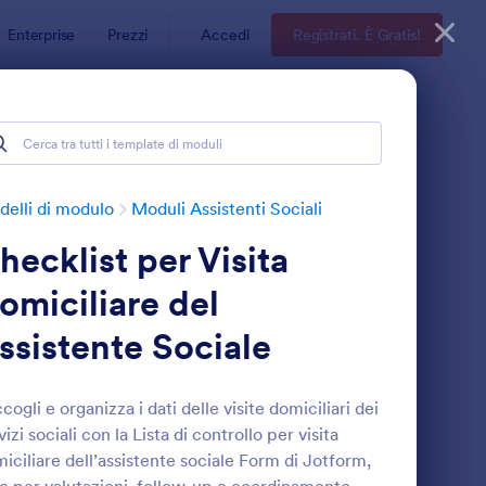
Enterprise
Prezzi
Accedi
Registrati. È Gratis!
elli di modulo
Moduli Assistenti Sociali
hecklist per Visita
omiciliare del
ssistente Sociale
e Sociale
odulo Di Accoglienza Assistente Sociale
: Modulo Di Segnalazi
Anteprima
cogli e organizza i dati delle visite domiciliari dei
vizi sociali con la Lista di controllo per visita
iciliare dell’assistente sociale Form di Jotform,