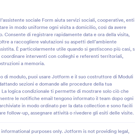
: Modulo Di Feedback Sul Lavoro Sociale
: S
Anteprima
Anteprima
ll’assistente sociale Form aiuta servizi sociali, cooperative, enti
are in modo uniforme ogni visita a domicilio, così da avere
. Consente di registrare rapidamente data e ora della visita,
 oltre a raccogliere valutazioni su aspetti dell’ambiente
istita. È particolarmente utile quando si gestiscono più casi, s
Modulo Di Feedback Sul Lavoro Sociale
oordinare interventi con colleghi e referenti territoriali,
back sui servizi di assistenza
Raccogli e organizza segnalazioni
ostruzioni a memoria.
il Modulo di Feedback sul
sospetto maltrattamento o abuso
e, utile a enti e professionisti
con il Modulo di segnalazione di 
lo di modulo, puoi usare Jotform e il suo costruttore di Moduli
re comunicazione, accessibilità
maltrattamento o abuso su minore
 adattando sezioni e domande alle procedure della tua
gory:
Go to Category:
Sondaggio
Moduli Relazione
 supporto grazie alla data
scuole, servizi territoriali e organ
a logica condizionale ti permette di mostrare solo ciò che
a ogni risposta.
che gestiscono casi delicati.
e, mentre le notifiche email tengono informato il team dopo ogni
Usa Template
Usa Template
 archiviate in modo ordinato per la data collection e sono facili
e follow-up, assegnare attività o rivedere gli esiti delle visite.
informational purposes only. Jotform is not providing legal,