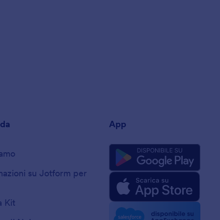
nda
App
iamo
mazioni su Jotform per
 Kit