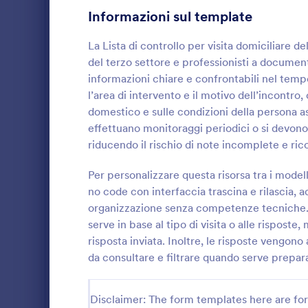
Moduli per Dentisti
39
Informazioni sul template
Moduli per Nutrizionisti
2
La Lista di controllo per visita domiciliare de
del terzo settore e professionisti a document
Moduli per Autisti
17
informazioni chiare e confrontabili nel tempo
l’area di intervento e il motivo dell’incontro,
Moduli per Elettricisti
5
domestico e sulle condizioni della persona ass
Moduli per Ingegneri
effettuano monitoraggi periodici o si devono c
6
Raccogli feed
riducendo il rischio di note incomplete e ric
Moduli per Imprenditori
4
sociale con 
Lavoro Social
Per personalizzare questa risorsa tra i model
per migliora
Moduli per Estetiste
18
no code con interfaccia trascina e rilascia,
Go to Cate
Template 
e qualità del
organizzazione senza competenze tecniche. L
collection e 
Moduli per Event Planner
26
serve in base al tipo di visita o alle rispost
risposta inviata. Inoltre, le risposte vengono
Moduli per Agricoltori
7
da consultare e filtrare quando serve preparar
Moduli per Promotori Finanziari
36
Disclaimer: The form templates here are for 
Moduli per Vigili del Fuoco
6