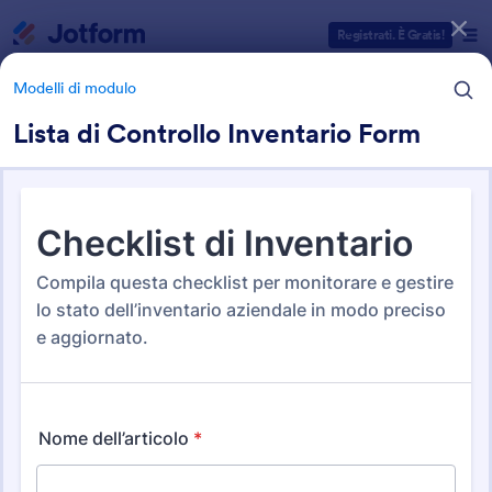
Inizio del dialogo
Registrati. È Gratis!
Modelli di modulo
Lista di Controllo Inventario Form
Categorie Template Moduli
Modelli di modulo
Moduli Liste di Controllo
323 Template