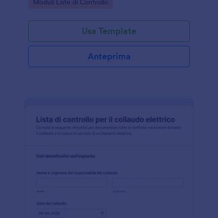
Go to Category:
Moduli Liste di Controllo
raccolta dati chiara e tracciabile.
Usa Template
Anteprima