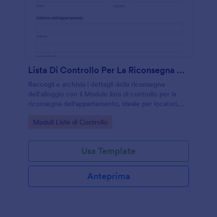
Lista Di Controllo Per La Riconsegna Dell'appartamento
Raccogli e archivia i dettagli della riconsegna
dell’alloggio con il Modulo lista di controllo per la
riconsegna dell'appartamento, ideale per locatori,
agenzie e gestione immobiliare che vogliono una
Go to Category:
Moduli Liste di Controllo
raccolta dati ordinata con Jotform.
Usa Template
Anteprima