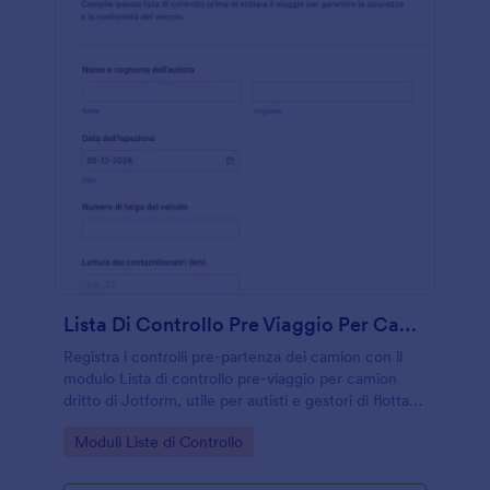
Lista Di Controllo Pre Viaggio Per Camion Dritto
Registra i controlli pre-partenza dei camion con il
modulo Lista di controllo pre-viaggio per camion
dritto di Jotform, utile per autisti e gestori di flotta
che vogliono migliorare la raccolta dati e la
Go to Category:
Moduli Liste di Controllo
tracciabilità delle verifiche.