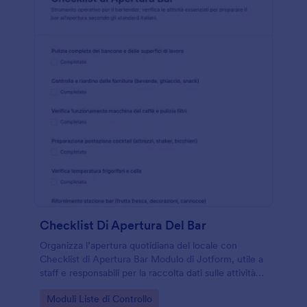
Checklist Di Apertura Del Bar
Organizza l’apertura quotidiana del locale con
Checklist di Apertura Bar Modulo di Jotform, utile a
staff e responsabili per la raccolta dati sulle attività
svolte e per conservare ogni risposta in modo
Go to Category:
Moduli Liste di Controllo
ordinato.