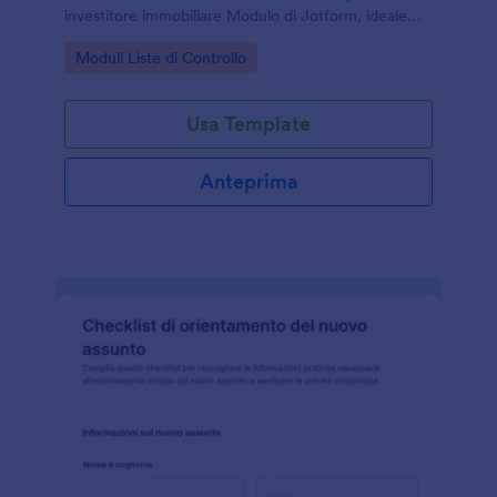
investitore immobiliare Modulo di Jotform, ideale
per investitori, consulenti e professionisti che
Go to Category:
Moduli Liste di Controllo
gestiscono la raccolta dati online.
Usa Template
Anteprima