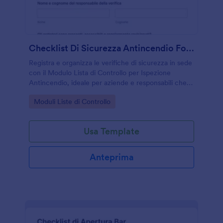
Checklist Di Sicurezza Antincendio Form
Registra e organizza le verifiche di sicurezza in sede
con il Modulo Lista di Controllo per Ispezione
Antincendio, ideale per aziende e responsabili che
vogliono una raccolta dati ordinata e tracciabile.
Go to Category:
Moduli Liste di Controllo
Usa Template
Anteprima