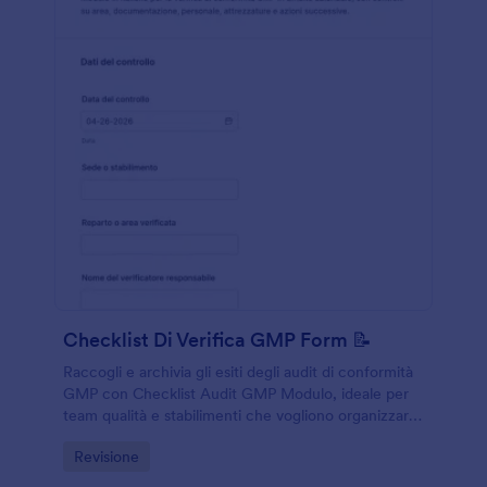
Checklist Di Verifica GMP Form 📝
Raccogli e archivia gli esiti degli audit di conformità
GMP con Checklist Audit GMP Modulo, ideale per
team qualità e stabilimenti che vogliono organizzare
la raccolta dati e gestire azioni correttive in Jotform.
Go to Category:
Revisione