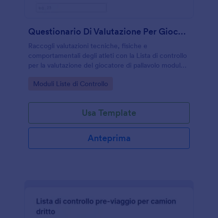
Questionario Di Valutazione Per Giocatori Di Pallavolo
Raccogli valutazioni tecniche, fisiche e
comportamentali degli atleti con la Lista di controllo
per la valutazione del giocatore di pallavolo modulo,
ideale per allenatori e società che vogliono
Go to Category:
Moduli Liste di Controllo
monitorare crescita e prestazioni.
Usa Template
Anteprima