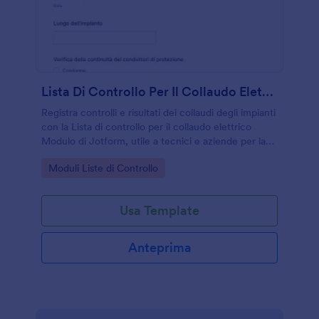
Lista Di Controllo Per Il Collaudo Elettrico
Registra controlli e risultati dei collaudi degli impianti
con la Lista di controllo per il collaudo elettrico
Modulo di Jotform, utile a tecnici e aziende per la
raccolta dati e la gestione di ogni invio del modulo.
Go to Category:
Moduli Liste di Controllo
Usa Template
Anteprima