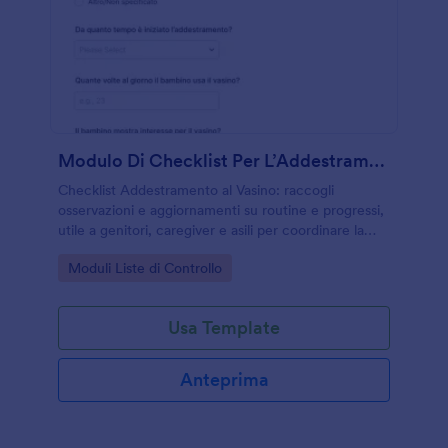
Modulo Di Checklist Per L’Addestramento Al Vasino
Checklist Addestramento al Vasino: raccogli
osservazioni e aggiornamenti su routine e progressi,
utile a genitori, caregiver e asili per coordinare la
raccolta dati online con Jotform.
Go to Category:
Moduli Liste di Controllo
Usa Template
Anteprima