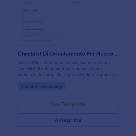
Checklist Di Orientamento Per Nuovo Assunto Modulo
Gestisci l’inserimento dei nuovi dipendenti con la
Checklist di orientamento per nuovo assunto
modulo di Jotform, ideale per aziende e responsabili
che vogliono monitorare attività e completamenti in
Go to Category:
Moduli di Onboarding
un unico flusso di raccolta dati.
Usa Template
Anteprima