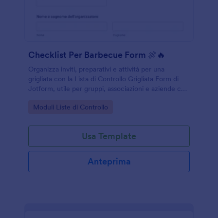
Checklist Per Barbecue Form 🍖🔥
Organizza inviti, preparativi e attività per una
grigliata con la Lista di Controllo Grigliata Form di
Jotform, utile per gruppi, associazioni e aziende che
vogliono coordinare la raccolta dati in un unico
Go to Category:
Moduli Liste di Controllo
modulo online.
Usa Template
Anteprima