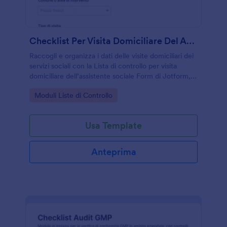
Checklist Per Visita Domiciliare Del Assistente Sociale
Raccogli e organizza i dati delle visite domiciliari dei
servizi sociali con la Lista di controllo per visita
domiciliare dell’assistente sociale Form di Jotform,
utile per valutazioni, follow-up e coordinamento
Go to Category:
Moduli Liste di Controllo
interno.
Usa Template
Anteprima