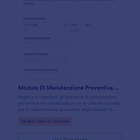
Modulo Di Manutenzione Preventiva HVAC
Registra e organizza gli interventi di manutenzione
preventiva dei climatizzatori con la Lista di controllo
per la manutenzione preventiva degli impianti di
climatizzazione, utile per tecnici e facility manager
Go to Category:
Moduli Liste di Controllo
che gestiscono più sedi e impianti.
Usa Template