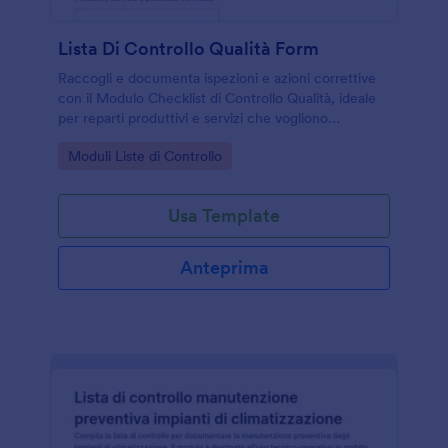
Lista Di Controllo Qualità Form
Raccogli e documenta ispezioni e azioni correttive
con il Modulo Checklist di Controllo Qualità, ideale
per reparti produttivi e servizi che vogliono
standardizzare la raccolta dati e tracciare le
Go to Category:
Moduli Liste di Controllo
verifiche nel tempo.
Usa Template
Anteprima