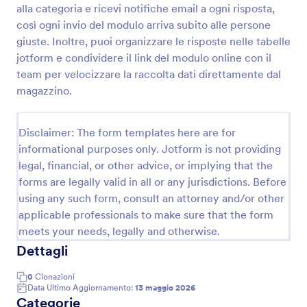
alla categoria e ricevi notifiche email a ogni risposta,
Modulo Di Ispezione Per Pulizie
così ogni invio del modulo arriva subito alle persone
giuste. Inoltre, puoi organizzare le risposte nelle tabelle
Raccogli e archivia ispezioni di pulizia e ordine per
sedi, turni e aree controllate con il Modulo Lista di
jotform e condividere il link del modulo online con il
controllo per ispezione pulizia di Jotform, utile a
team per velocizzare la raccolta dati direttamente dal
imprese di pulizie e responsabili di struttura.
magazzino.
Go to Category:
Moduli Liste di Controllo
Disclaimer: The form templates here are for
Usa Template
informational purposes only. Jotform is not providing
legal, financial, or other advice, or implying that the
Anteprima
forms are legally valid in all or any jurisdictions. Before
using any such form, consult an attorney and/or other
applicable professionals to make sure that the form
meets your needs, legally and otherwise.
Dettagli
0
Clonazioni
Data Ultimo Aggiornamento:
13 maggio 2026
Categorie