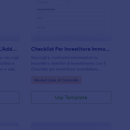
odulo Di Checklist Per L’Addestramento Al Vasino
: Checklist Per Inves
Anteprima
Modulo Di Checklist Per L’Addestramento Al Vasino
Checklist Per Investitore Immobiliare Form
o: raccogli
Raccogli e confronta informazioni su
outine e
immobili e obiettivi di investimento con il
r e asili
Checklist per investitore immobiliare
line con
Modulo di Jotform, ideale per investitori,
Go to Category:
Moduli Liste di Controllo
consulenti e professionisti che gestiscono la
raccolta dati online.
Usa Template