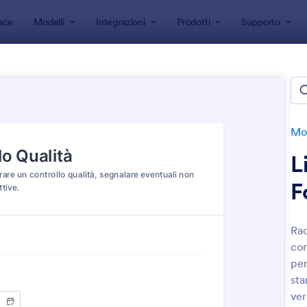
ace
Modelli
Integrazioni
Prodotti
Supporto
 modulo
Moduli Liste di Controllo
i Liste di Controllo
te
Mod
L
F
Rac
con
: Lista Di Controllo Manutenzione Hotel
: M
Anteprima
Anteprima
per
sta
ver