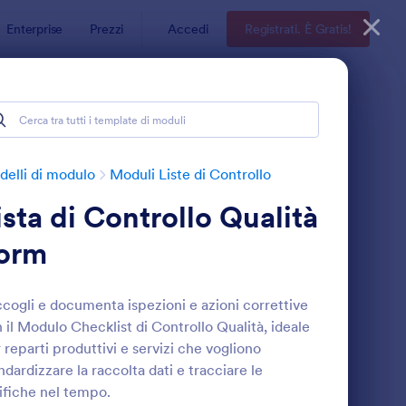
Enterprise
Prezzi
Accedi
Registrati. È Gratis!
elli di modulo
Moduli Liste di Controllo
ista di Controllo Qualità
orm
cogli e documenta ispezioni e azioni correttive
 il Modulo Checklist di Controllo Qualità, ideale
odulo Di Ispezione Per Pulizie
: Lista Di Controllo
Anteprima
 reparti produttivi e servizi che vogliono
ndardizzare la raccolta dati e tracciare le
ifiche nel tempo.