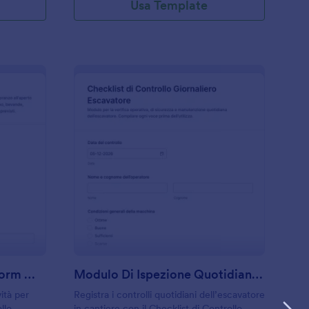
Usa Template
hecklist Per Barbecue Form 🍖🔥
: Modulo Di Ispezion
Anteprima
Checklist Per Barbecue Form 🍖🔥
Modulo Di Ispezione Quotidiana Per Escavatore
vità per
Registra i controlli quotidiani dell’escavatore
llo
in cantiere con il Checklist di Controllo