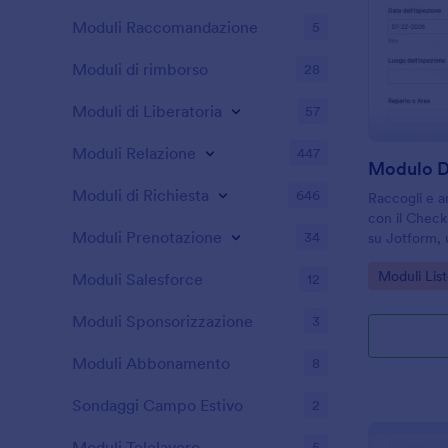
Moduli Raccomandazione
5
Moduli di rimborso
28
Moduli di Liberatoria
57
Moduli Relazione
447
Moduli di Richiesta
646
Raccogli e a
con il Checkl
Moduli Prenotazione
34
su Jotform, u
sicurezza e
Go to Cate
Moduli List
standardizzar
Moduli Salesforce
12
risposta in 
Moduli Sponsorizzazione
3
Moduli Abbonamento
8
Sondaggi Campo Estivo
2
Moduli Telelavoro
5