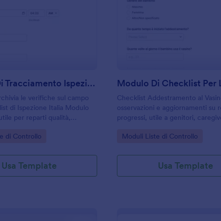
: Modulo Di Tracciamento Ispezioni
: M
Anteprima
Anteprima
Modulo Di Tracciamento Ispezioni
rchivia le verifiche sul campo
Checklist Addestramento al Vasin
ist di Ispezione Italia Modulo
osservazioni e aggiornamenti su r
tile per reparti qualità,
progressi, utile a genitori, caregive
 manutenzione che vogliono
per coordinare la raccolta dati on
gory:
Go to Category:
e di Controllo
Moduli Liste di Controllo
e la raccolta dati e gestire ogni
Jotform.
modo ordinato.
Usa Template
Usa Template