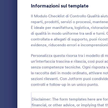
Informazioni sul template
Moduli di Iscrizione
55
Il Modulo Checklist di Controllo Qualità aiu
Votazione
19
reparti, prodotti, servizi o processi, mantene
È ideale per manifattura, logistica, ristorazio
Moduli Riassunto
5
di qualità in modo uniforme tra sedi e turni.
controllata e allegati di supporto, puoi ricos
Moduli di Approvazione
85
Lista Di 
evidenze, riducendo errori e incomprensioni t
Moduli di valutazione
131
Raccogli e d
correttive c
Personalizza questa risorsa tra i modello di
Moduli di Presenza
15
Controllo Qua
un’interfaccia trascina e rilascia, così puoi a
produttivi e 
senza competenze tecniche. Ogni risposta vi
Go to Cate
Moduli List
Revisione
standardizzar
47
la raccolta dati in modo ordinato, attivare no
verifiche ne
sezioni rilevanti. Con Jotform puoi condivide
Moduli di autorizzazione
117
controlli e follow-up in un unico punto.
Moduli Premiazione
8
Disclaimer: The form templates here are for 
Moduli per il Black Friday
4
financial, or other advice, or implying that th