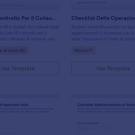
Lista Di Controllo Per Il Collaudo Elettrico
Checklist Delle Operazion
olli e risultati dei collaudi degli
Registra controlli periodici su ba
a Lista di controllo per il
aggiornamenti e sicurezza con la
ttrico Modulo di Jotform, utile
delle Operazioni IT Form di Jotfo
ziende per la raccolta dati e la
per team informatici e aziende c
gory:
Go to Category:
e di Controllo
Moduli IT
ogni invio del modulo.
vogliono standardizzare la raccolt
verifiche interne.
Usa Template
Usa Template