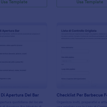
Usa Template
Usa Template
: Checklist Di Apertura Del Bar
: C
Anteprima
Anteprima
 Di Apertura Del Bar
apertura quotidiana del locale
Organizza inviti, preparativi e atti
t di Apertura Bar Modulo di
una grigliata con la Lista di Contro