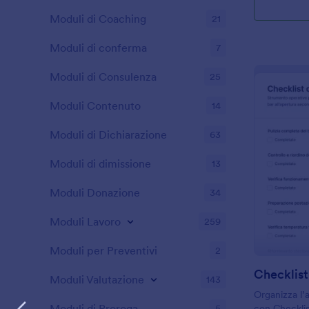
Moduli di Coaching
21
Moduli di conferma
7
Moduli di Consulenza
25
Moduli Contenuto
14
Moduli di Dichiarazione
63
Moduli di dimissione
13
Moduli Donazione
34
Moduli Lavoro
259
Moduli per Preventivi
2
Checklist
Moduli Valutazione
143
Organizza l’
Moduli di Proroga
5
con Checklis