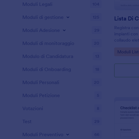
Moduli Legali
104
Moduli di gestione
125
Registra contr
Moduli Adesione
29
impianti con l
collaudo ele
Moduli di monitoraggio
20
a tecnici e a
Go to Cate
Moduli List
gestione di 
Modulo di Candidatura
13
Moduli di Onboarding
18
Moduli Personali
20
Moduli Petizione
5
Votazioni
8
Test
29
Moduli Preventivo
66