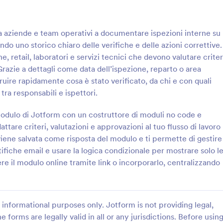
: Lista Di Controllo Qualità Form
: M
Anteprima
Anteprima
ta aziende e team operativi a documentare ispezioni interne su
ndo uno storico chiaro delle verifiche e delle azioni correttive.
ne, retail, laboratori e servizi tecnici che devono valutare criter
 Grazie a dettagli come data dell’ispezione, reparto o area
truire rapidamente cosa è stato verificato, da chi e con quali
Controllo Qualità Form
ra responsabili e ispettori.
ocumenta ispezioni e azioni
Registra e organizza gli interventi
on il Modulo Checklist di
manutenzione preventiva dei clim
 modulo di Jotform con un costruttore di moduli no code e
lità, ideale per reparti
con la Lista di controllo per la
dattare criteri, valutazioni e approvazioni al tuo flusso di lavoro
servizi che vogliono
manutenzione preventiva degli im
ene salvata come risposta del modulo e ti permette di gestire
gory:
Go to Category:
e di Controllo
Moduli Liste di Controllo
e la raccolta dati e tracciare le
climatizzazione, utile per tecnici e
tifiche email e usare la logica condizionale per mostrare solo l
l tempo.
manager che gestiscono più sedi 
re il modulo online tramite link o incorporarlo, centralizzando
Usa Template
Usa Template
informational purposes only. Jotform is not providing legal,
e forms are legally valid in all or any jurisdictions. Before usin