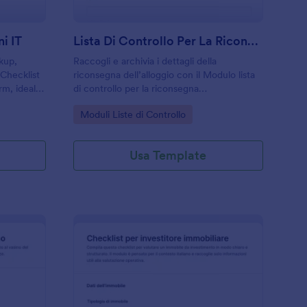
i IT
Lista Di Controllo Per La Riconsegna Dell'appartamento
ckup,
Raccogli e archivia i dettagli della
 Checklist
riconsegna dell’alloggio con il Modulo lista
rm, ideale
di controllo per la riconsegna
he
dell'appartamento, ideale per locatori,
Go to Category:
Moduli Liste di Controllo
a dati e le
agenzie e gestione immobiliare che
vogliono una raccolta dati ordinata con
Jotform.
Usa Template