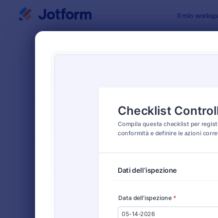
Inizio del dialogo
Il mio worksp
Modelli di
Modul
ORDINA PER
Popolari
314 Templa
LAYOUT DEL
Classico
MODULO
TIPOLOGIA
Moduli Ordine
552
Moduli di Registrazione
453