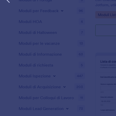
Jotform, util
raccolta dati 
Moduli per Feedback
96
Go to Cate
Moduli List
conservare o
Moduli HOA
4
Moduli di Halloween
7
Moduli per le vacanze
13
Moduli di Informazione
63
Moduli di richiesta
5
Moduli Ispezione
447
Moduli di Acquisizione
203
Moduli per Colloqui di Lavoro
11
Moduli Lead Generation
73