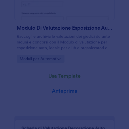
Modulo Di Valutazione Esposizione Auto
Raccogli e archivia le valutazioni dei giudici durante
raduni e concorsi con il Modulo di valutazione per
esposizione auto, ideale per club e organizzatori che
vogliono una raccolta dati coerente e ordinata con
Go to Category:
Moduli per Automotive
Jotform.
Usa Template
Anteprima