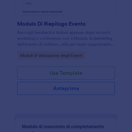
Modulo Di Riepilogo Evento
Raccogli feedback e lezioni apprese dopo incontri,
workshop o conferenze con il Modulo di debriefing
dell’evento di Jotform, utile per team organizzativi
che vogliono migliorare logistica, contenuti e
Go to Category:
Moduli di Valutazione degli Eventi
risultati.
Usa Template
Anteprima