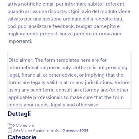
attiva notifiche email per informare subito i referenti
quando arriva una risposta. Ogni invio del modulo viene
salvato per una gestione ordinata della raccolta dati,
Modulo Di Giuria Per Concerto Karaoke
così puoi analizzare feedback, budget percepito e
Raccogli e confronta i giudizi dei giudici in un
miglioramenti proposti senza perdere informazioni
concorso karaoke con il Modulo di valutazione
importanti.
concorso karaoke di Jotform, ideale per eventi,
locali e scuole di canto che vogliono gestire la
Go to Category:
Moduli Valutazione
raccolta dati in modo ordinato.
Disclaimer: The form templates here are for
informational purposes only. Jotform is not providing
Usa Template
legal, financial, or other advice, or implying that the
forms are legally valid in all or any jurisdictions. Before
Anteprima
using any such form, consult an attorney and/or other
applicable professionals to make sure that the form
meets your needs, legally and otherwise.
Dettagli
0
Clonazioni
Data Ultimo Aggiornamento:
13 maggio 2026
Categorie