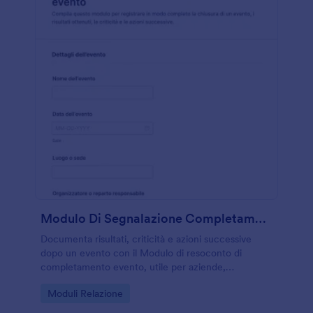
Modulo Di Segnalazione Completamento Evento
Documenta risultati, criticità e azioni successive
dopo un evento con il Modulo di resoconto di
completamento evento, utile per aziende,
associazioni e organizzatori che vogliono una
Go to Category:
Moduli Relazione
raccolta dati coerente in Jotform.