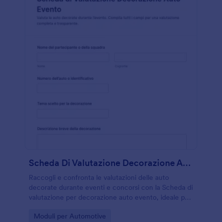
Scheda Di Valutazione Decorazione Auto Evento
Raccogli e confronta le valutazioni delle auto
decorate durante eventi e concorsi con la Scheda di
valutazione per decorazione auto evento, ideale per
giurie, club automobilistici e organizzatori che
Go to Category:
Moduli per Automotive
gestiscono punteggi e commenti.