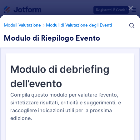
Inizio del dialogo
Registrati. È Gratis!
Moduli Valutazione
Moduli di Valutazione degli Eventi
Modulo di Riepilogo Evento
Categorie Template Moduli
Moduli Valutazione
Moduli di Valutazione degli Eventi
Moduli di Valutazione degli
Eventi
7 Template