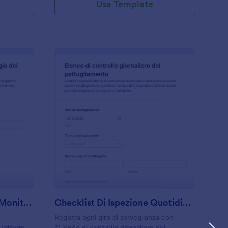
Usa Template
odulo Di Consenso Sul Monitoraggio Dei Dipendenti
: Checklist Di Ispezi
Anteprima
Modulo Di Consenso Sul Monitoraggio Dei Dipendenti
Checklist Di Ispezione Quotidiana Del Personale
Registra ogni giro di sorveglianza con
 Jotform
l’Elenco di controllo giornaliero del