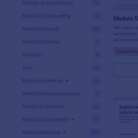
Modulo di Candidatura
13
Moduli di Onboarding
18
Raccogli e or
Moduli Personali
20
periodiche c
dei progressi
Moduli Petizione
5
per ambulato
Go to Cate
Moduli Assi
migliorare la
Votazioni
8
risposte.
Test
29
Moduli Preventivo
66
Moduli Raccomandazione
5
Moduli di rimborso
29
Moduli di Liberatoria
57
Moduli Relazione
448