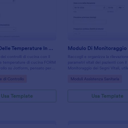
: Registro Delle Temperature In Cucina Modulo
: M
Anteprima
Anteprima
Registro Delle Temperature In Cucina Modulo
 dei controlli di cucina con il
Raccogli e organizza la rilevazion
lle temperature di cucina FORM
parametri vitali dei pazienti con i
trollo su Jotform, pensato per
Monitoraggio dei Segni Vitali, util
laboratori alimentari che
ambulatori, reparti e assistenza do
gory:
Go to Category:
e di Controllo
Moduli Assistenza Sanitaria
 raccolta dati semplice e
migliorando la raccolta dati e la 
 modulo sempre ordinate.
delle risposte.
Usa Template
Usa Template