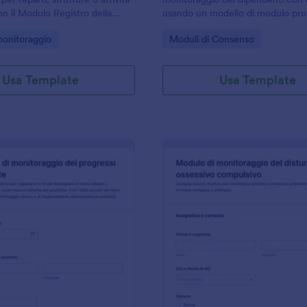
n il Modulo Registro della
usando un modello di modulo pron
ideale per controlli di routine,
per uffici del personale e responsa
gory:
Go to Category:
monitoraggio
Moduli di Consenso
 interna e raccolta dati continua.
interni che vogliono centralizzare
raccolta dati e le risposte.
Usa Template
Usa Template
: Modulo Di Valutazione Del Progresso Del Pazi
: M
Anteprima
Anteprima