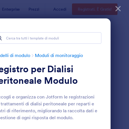
Enterprise
Prezzi
Accedi
Registrati. È Gratis!
elli di modulo
Moduli di monitoraggio
egistro per Dialisi
eritoneale Modulo
cogli e organizza con Jotform le registrazioni
 trattamenti di dialisi peritoneale per reparti e
 Domestici
egistro Per Dialisi Peritoneale Modulo
: Modulo Di Osservaz
Anteprima
tri di riferimento, migliorando la raccolta dati e
gestione di ogni risposta del modulo.