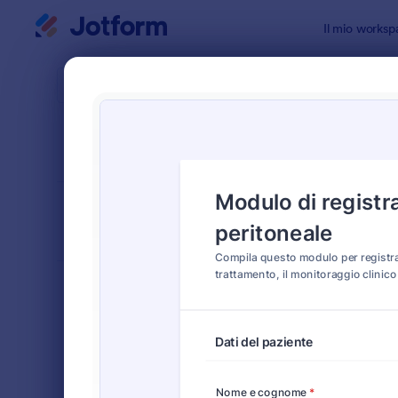
Inizio del dialogo
Il mio worksp
Modelli di
Modu
ORDINA PER
Popolari
20 Templat
LAYOUT DEL
Classico
MODULO
TIPOLOGIA
Moduli Ordine
552
Moduli di Registrazione
460