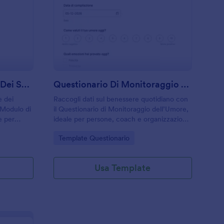
odulo Di Monitoraggio Dei Segni Vitali
: Questionario Di Mo
Anteprima
Modulo Di Monitoraggio Dei Segni Vitali
Questionario Di Monitoraggio Dell'Umore
e dei
Raccogli dati sul benessere quotidiano con
l Modulo di
il Questionario di Monitoraggio dell’Umore,
e per
ideale per persone, coach e organizzazioni
miciliare,
che vogliono osservare tendenze e
Go to Category:
Template Questionario
gestione
cambiamenti nel tempo tramite Jotform.
Usa Template