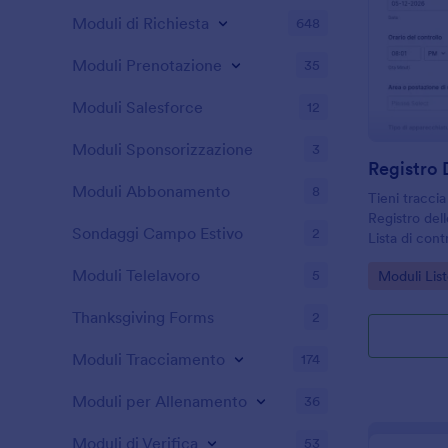
Moduli di Richiesta
648
Moduli Prenotazione
35
Moduli Salesforce
12
Moduli Sponsorizzazione
3
Moduli Abbonamento
8
Tieni traccia
Registro de
Sondaggi Campo Estivo
2
Lista di con
ristoranti e 
Moduli Telelavoro
Go to Cate
5
Moduli List
vogliono una
risposte del
Thanksgiving Forms
2
Moduli Tracciamento
174
Moduli per Allenamento
36
Moduli di Verifica
53