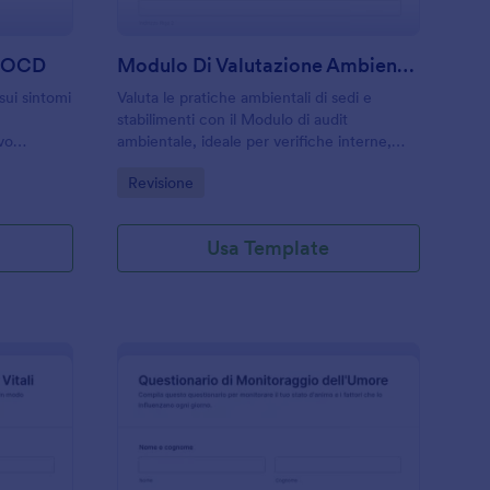
o OCD
Modulo Di Valutazione Ambientale
sui sintomi
Valuta le pratiche ambientali di sedi e
stabilimenti con il Modulo di audit
vo
ambientale, ideale per verifiche interne,
fessionisti
consulenze e piani di miglioramento, con
Go to Category:
Revisione
ccolta dati
raccolta dati e gestione delle risposte in
Jotform.
Usa Template