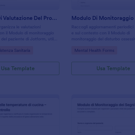
Modulo Di Valutazione Del Progresso Del Paziente
Modulo Di Monitoraggi
ganizza le valutazioni
Raccogli aggiornamenti periodici 
on il Modulo di monitoraggio
e sul contesto con il Modulo di
 del paziente di Jotform, utile
monitoraggio del disturbo ossessi
ri e professionisti che vogliono
compulsivo di Jotform, utile a pro
gory:
Go to Category:
stenza Sanitaria
Mental Health Forms
 raccolta dati e la gestione delle
e servizi che devono gestire la ra
in modo continuo.
Usa Template
Usa Template