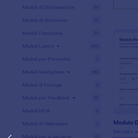
Moduli di Dichiarazione
64
Moduli di dimissione
13
Moduli Donazione
34
Moduli Lavoro
259
Moduli per Preventivi
2
Moduli Valutazione
144
Moduli di Proroga
5
Moduli per Feedback
96
Moduli HOA
4
Moduli di Halloween
7
Raccogli e ar
Moduli per le vacanze
13
temperatura p