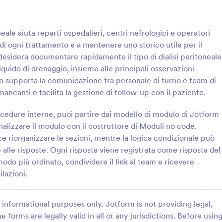
: Modulo Di Monitoraggio Remoto Dei Pazienti
: M
Anteprima
Anteprima
neale aiuta reparti ospedalieri, centri nefrologici e operatori
 di ogni trattamento e a mantenere uno storico utile per il
desidera documentare rapidamente il tipo di dialisi peritoneale
liquido di drenaggio, insieme alle principali osservazioni
ulo supporta la comunicazione tra personale di turno e team di
Modulo Di Monitoraggio Remoto Dei Pazienti
mancanti e facilita la gestione di follow-up con il paziente.
 monitoraggio remoto del
Raccogli e archivia i registri delle 
a studi e strutture sanitarie a
vigilanza con il Modulo di Monito
rocedure interne, puoi partire dai modello di modulo di Jotform
ati per il controllo clinico a
Sorveglianza di Jotform, ideale p
onalizzare il modulo con il costruttore di Moduli no code.
anizzare follow-up e gestire le
e responsabili della sicurezza che
ice riorganizzare le sezioni, mentre la logica condizionale può
gory:
Go to Category:
stenza Sanitaria
Moduli di monitoraggio
modo ordinato con Jotform.
migliorare la raccolta dati e la trac
alle risposte. Ogni risposta viene registrata come risposta del
degli invii del modulo.
modo più ordinato, condividere il link al team e ricevere
Usa Template
Usa Template
lazioni.
informational purposes only. Jotform is not providing legal,
e forms are legally valid in all or any jurisdictions. Before usin