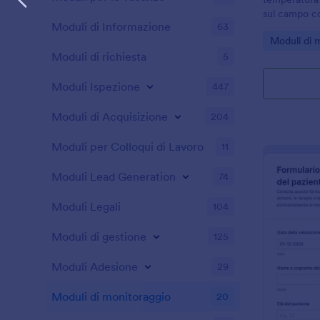
sul campo co
Moduli di Informazione
63
Temperatura, 
Go to Cate
Moduli di 
tracciabilità
Moduli di richiesta
5
Moduli Ispezione
447
Moduli di Acquisizione
204
Moduli per Colloqui di Lavoro
11
Moduli Lead Generation
74
Moduli Legali
104
Moduli di gestione
125
Moduli Adesione
29
Moduli di monitoraggio
20