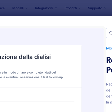
ace
Modelli
Integrazioni
Prodotti
Supporto
 modulo
Moduli di monitoraggio
li di monitoraggio
e
Mod
R
P
Rac
dei
: Modulo Di Tracciamento Farmaci Per Animali
: R
Anteprima
Anteprima
cen
la 