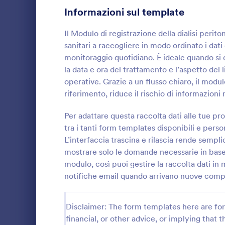
Informazioni sul template
Moduli di Iscrizione
56
Il Modulo di registrazione della dialisi perito
Votazione
19
sanitari a raccogliere in modo ordinato i dati
monitoraggio quotidiano. È ideale quando si 
Moduli Riassunto
5
la data e ora del trattamento e l’aspetto del 
operative. Grazie a un flusso chiaro, il mod
Moduli di Approvazione
85
riferimento, riduce il rischio di informazioni 
Moduli di valutazione
131
Il Modulo di
paziente aiut
Per adattare questa raccolta dati alle tue p
Moduli di Presenza
16
raccogliere d
tra i tanti form templates disponibili e pers
distanza, org
L’interfaccia trascina e rilascia rende sempl
Go to Cate
Moduli Assi
Revisione
risposte in 
47
mostrare solo le domande necessarie in base 
modulo, così puoi gestire la raccolta dati in 
Moduli di autorizzazione
118
notifiche email quando arrivano nuove compi
Moduli Premiazione
8
Disclaimer: The form templates here are for 
Moduli per il Black Friday
4
financial, or other advice, or implying that th