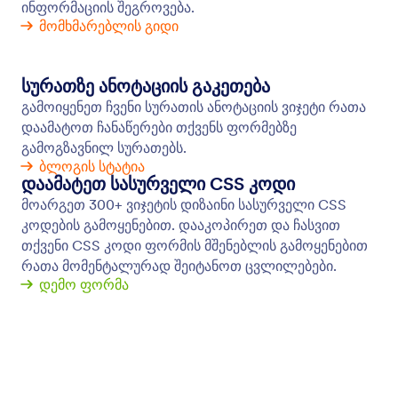
Collecting Photos
Let users upload, take, and preview images within
your form. Create a file upload form without any
coding and collect images from users from any
device.