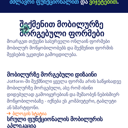
შენახვა და მოგვიანებით გაგრძელება
აქციეთ არასრული ჩანაწერები საჭირო
მონაცემებად. საშუალება მიეცით მომხმარებლებს
შეინახონ თავიანთი პროგრესი და დაასრულონ
ფორმის შევსება მოგვიანებით.