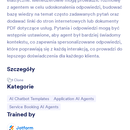
elastyczne. Menedżerowie mogą prowadzić rozmowę
z agentem w celu udoskonalenia odpowiedzi, budować
bazę wiedzy na temat często zadawanych pytań oraz
dodawać linki do stron internetowych lub dokumenty
PDF dotyczące usług. Pytania i odpowiedzi mogą być
wstępnie ustawione, aby agent był bardziej świadomy
kontekstu, co zapewnia spersonalizowane odpowiedzi,
które poprawiają się z każdą interakcją, co prowadzi do
lepszego doświadczenia dla każdego klienta.
Szczegóły
1
Clone
Kategorie
Go to Category:
Go to Category:
AI Chatbot Templates
Application AI Agents
Go to Category:
Service Booking AI Agents
Trained by
Jotform