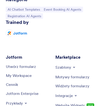
Go to Category:
Go to Category:
AI Chatbot Templates
Event Booking AI Agents
Go to Category:
Registration AI Agents
Trained by
Jotform
Jotform
Marketplace
Utwórz formularz
Szablony
My Workspace
Motywy formularzy
Cennik
Widżety formularzy
Jotform Enterprise
Integracje
Przykłady
Website Widgets
NEW