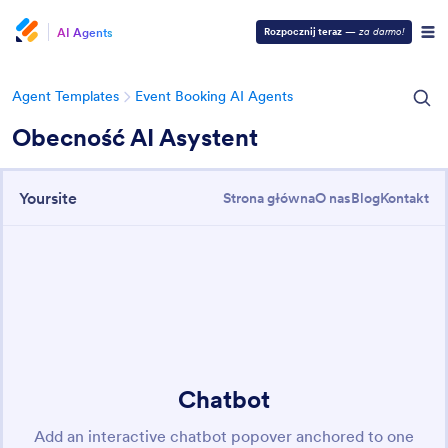
AI Agents
Rozpocznij teraz
—
za darmo!
Agent Templates
Event Booking AI Agents
Obecność AI Asystent