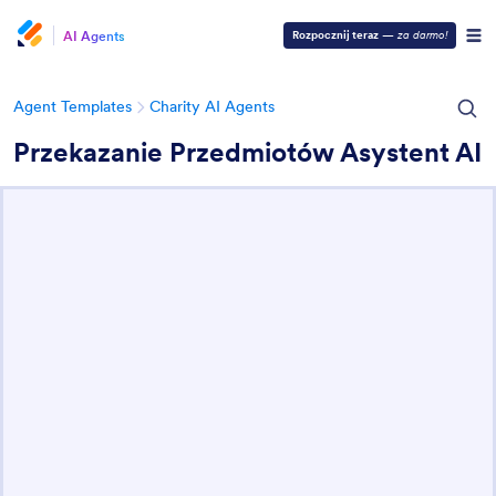
AI Agents
Rozpocznij teraz
—
za darmo!
Agent Templates
Charity AI Agents
Przekazanie Przedmiotów Asystent AI