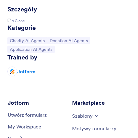
Szczegóły
1
Clone
Kategorie
Go to Category:
Go to Category:
Charity AI Agents
Donation AI Agents
Go to Category:
Application AI Agents
Trained by
Jotform
Jotform
Marketplace
Utwórz formularz
Szablony
My Workspace
Motywy formularzy