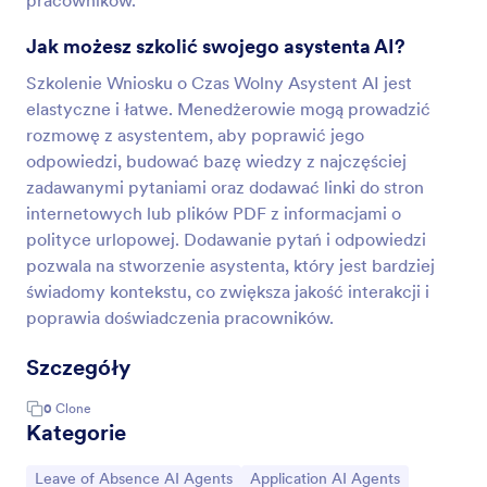
pracowników.
Jak możesz szkolić swojego asystenta AI?
Szkolenie Wniosku o Czas Wolny Asystent AI jest
elastyczne i łatwe. Menedżerowie mogą prowadzić
rozmowę z asystentem, aby poprawić jego
odpowiedzi, budować bazę wiedzy z najczęściej
zadawanymi pytaniami oraz dodawać linki do stron
internetowych lub plików PDF z informacjami o
polityce urlopowej. Dodawanie pytań i odpowiedzi
pozwala na stworzenie asystenta, który jest bardziej
świadomy kontekstu, co zwiększa jakość interakcji i
poprawia doświadczenia pracowników.
Szczegóły
0
Clone
Kategorie
Go to Category:
Go to Category:
Leave of Absence AI Agents
Application AI Agents