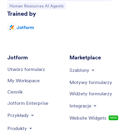
Go to Category:
Human Resources AI Agents
Trained by
Jotform
Jotform
Marketplace
Utwórz formularz
Szablony
My Workspace
Motywy formularzy
Cennik
Widżety formularzy
Jotform Enterprise
Integracje
Przykłady
Website Widgets
NEW
Produkty