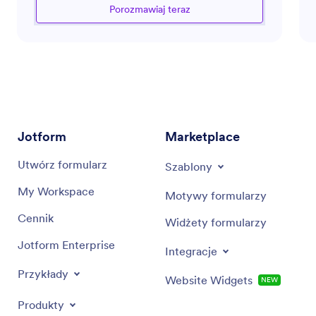
Niezależnie od tego, czy chodzi o tworzenie
Porozmawiaj teraz
opisów stanowisk, rozwijanie programów
szkoleniowych, czy rozwiązywanie problemów
związanych z relacjami pracowniczymi, ten
asystent zapewnia, że procesy HR są zarówno
wydajne, jak i zgodne z najlepszymi praktykami.
Jest zręczny w identyfikowaniu możliwości
automatyzacji przepływu pracy i zwiększania
produktywności w działach HR.
Jotform
Marketplace
Utwórz formularz
Szablony
My Workspace
Motywy formularzy
Cennik
Widżety formularzy
Jotform Enterprise
Integracje
Przykłady
Website Widgets
NEW
Produkty