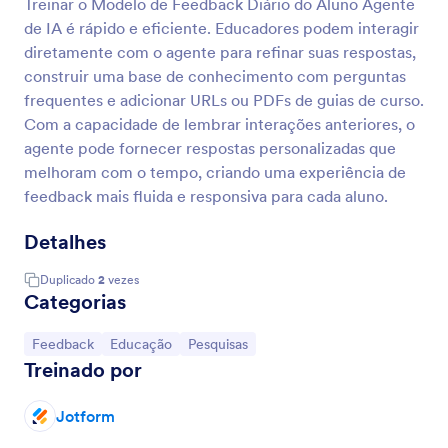
Treinar o Modelo de Feedback Diário do Aluno Agente
de IA é rápido e eficiente. Educadores podem interagir
diretamente com o agente para refinar suas respostas,
construir uma base de conhecimento com perguntas
frequentes e adicionar URLs ou PDFs de guias de curso.
Com a capacidade de lembrar interações anteriores, o
agente pode fornecer respostas personalizadas que
melhoram com o tempo, criando uma experiência de
feedback mais fluida e responsiva para cada aluno.
Detalhes
Duplicado
2
vezes
Categorias
Ir para Categoria:
Ir para Categoria:
Ir para Categoria:
Feedback
Educação
Pesquisas
Treinado por
Jotform