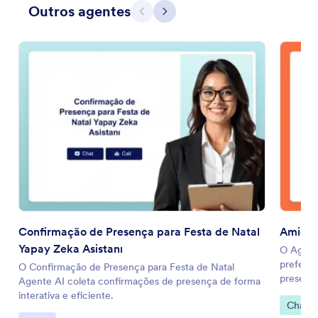
Outros agentes
Anterior
Avançar
Confirmação de Presença para Festa de Natal
Amigo 
Yapay Zeka Asistanı
O Agent
preferên
O Confirmação de Presença para Festa de Natal
presente
Agente AI coleta confirmações de presença de forma
interativa e eficiente.
Ir para
Chatbo