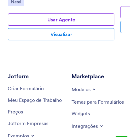
Ir para Categoria:
Natal
Usar Agente
Visualizar
Jotform
Marketplace
Criar Formulário
Modelos
Meu Espaço de Trabalho
Temas para Formulários
Preços
Widgets
Jotform Empresas
Integrações
Exemplos