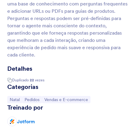
uma base de conhecimento com perguntas frequentes
e adicionar URLs ou PDFs para guias de produtos.
Perguntas e respostas podem ser pré-definidas para
tornar o agente mais consciente do contexto,
garantindo que ele forneça respostas personalizadas
que melhoram a cada interação, criando uma
experiência de pedido mais suave e responsiva para
cada cliente.
Detalhes
Duplicado
22
vezes
Categorias
Ir para Categoria:
Ir para Categoria:
Ir para Categoria:
Natal
Pedidos
Vendas e E-commerce
Treinado por
Jotform