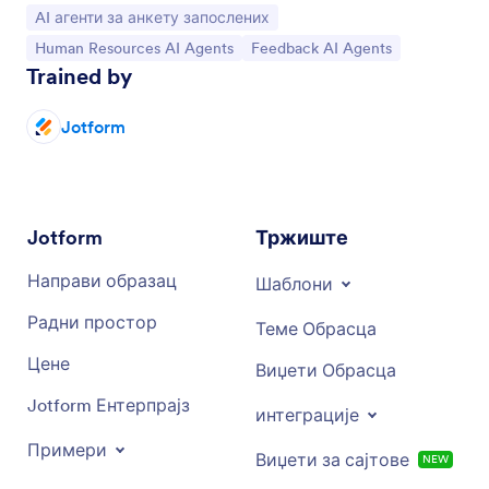
Иди на категорију:
AI агенти за анкету запослених
Иди на категорију:
Иди на категорију:
Human Resources AI Agents
Feedback AI Agents
Trained by
Jotform
Jotform
Тржиште
Направи образац
Шаблони
Радни простор
Теме Обрасца
Цене
Виџети Обрасца
Jotform Ентерпрајз
интеграције
Примери
Виџети за сајтове
NEW