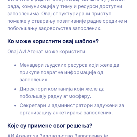
рада, комуникација у тиму и ресурси доступни
запосленима. Овај структурирани приступ
помаже у стварању позитивније радне средине и
побољшању задовољства запослених.
Ко може користити овај шаблон?
Овај АИ Агенат може користити:
Менаџери људских ресурса који желе да
прикупе повратне информације од
запослених.
Директори компанија који желе да
побољшају радну атмосферу.
Секретари и администратори задужени за
организацију анкетирања запослених.
Које су примене овог решења?
АИ Агенат за Задовољство Запослених је