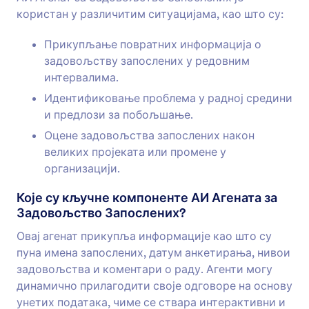
користан у различитим ситуацијама, као што су:
Прикупљање повратних информација о
задовољству запослених у редовним
интервалима.
Идентификовање проблема у радној средини
и предлози за побољшање.
Оцене задовољства запослених након
великих пројеката или промене у
организацији.
Које су кључне компоненте АИ Агената за
Задовољство Запослених?
Овај агенат прикупља информације као што су
пуна имена запослених, датум анкетирања, нивои
задовољства и коментари о раду. Агенти могу
динамично прилагодити своје одговоре на основу
унетих података, чиме се ствара интерактивни и