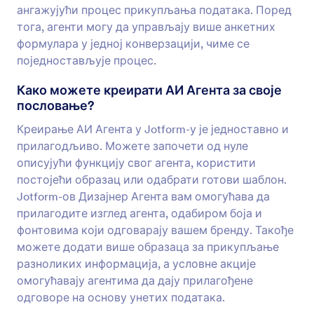
ангажујући процес прикупљања података. Поред
тога, агенти могу да управљају више анкетних
формулара у једној конверзацији, чиме се
поједностављује процес.
Како можете креирати АИ Агента за своје
пословање?
Креирање АИ Агента у Jotform-у је једноставно и
прилагодљиво. Можете започети од нуле
описујући функцију свог агента, користити
постојећи образац или одабрати готови шаблон.
Jotform-ов Дизајнер Агента вам омогућава да
прилагодите изглед агента, одабиром боја и
фонтовима који одговарају вашем бренду. Такође
можете додати више образаца за прикупљање
разноликих информација, а условне акције
омогућавају агентима да дају прилагођене
одговоре на основу унетих података.