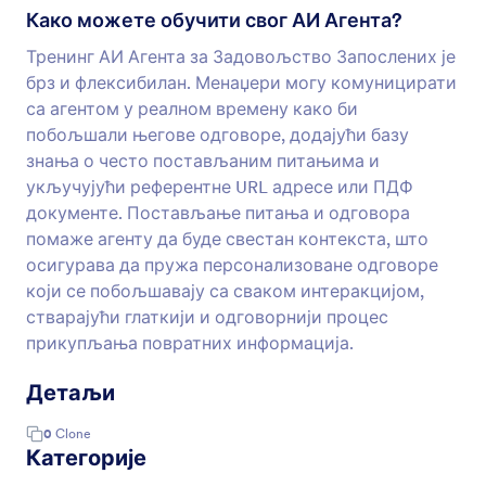
Како можете обучити свог АИ Агента?
Тренинг АИ Агента за Задовољство Запослених је
брз и флексибилан. Менаџери могу комуницирати
са агентом у реалном времену како би
побољшали његове одговоре, додајући базу
знања о често постављаним питањима и
укључујући референтне URL адресе или ПДФ
документе. Постављање питања и одговора
помаже агенту да буде свестан контекста, што
осигурава да пружа персонализоване одговоре
који се побољшавају са сваком интеракцијом,
стварајући глаткији и одговорнији процес
прикупљања повратних информација.
Детаљи
0
Clone
Категорије