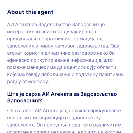
About this agent
АИ Агенат за Задовољство Запослених је
интерактивни асистент дизајниран за
прикупљање повратних информација од
запослених о нивоу њиховог задовољства. Овај
агенат користи динамичне разговоре како би
ефикасно прикупио важне информације, што
помаже менаџерима да идентификују области
које захтевају побољшање и подстичу позитивну
радну атмосферу.
Шта је сврха АИ Агената за Задовољство
Запослених?
Сврха овог АИ Агента је да олакша прикупљање
повратних информација о задовољству
запослених. Он прикупља податке о различитим
аспектима радног окружења, као што су услови