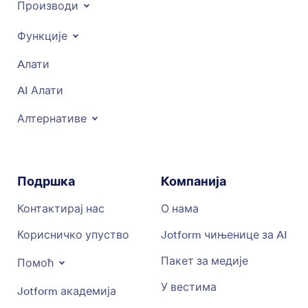
Производи
Функције
Aлати
AI Алати
Алтернативе
Подршка
Компанија
Контактирај нас
О нама
Корисничко упуство
Jotform чињенице за AI
Пакет за медије
Помоћ
У вестима
Jotform академија