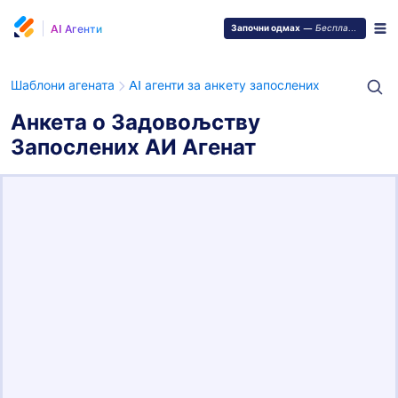
AI Агенти
Започни одмах
—
Бесплатно је!
Шаблони агената
AI агенти за анкету запослених
Анкета о Задовољству
Запослених АИ Агенат