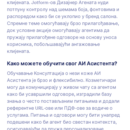
клијената. Jotform-ов Дизајнер Агената нуди
потпуну контролу над шемама боја, фонтовима и
распоредом како би се уклопио у бренд салона.
Спремне теме омогућавају брзо прилагођавање,
док условне акције омогућавају агентима да
пружају прилагођене одговоре на основу уноса
корисника, побољшавајући ангажовање
клијената.
Како можете обучити свог АИ Асистента?
Обучавање Консултација о нези коже АИ
Асистента је брзо и флексибилно. Козметичари
могу да комуницирају у живом чату са агентом
како би усавршили одговоре, изградили базу
знања о често постављаним питањима и додали
референтне URL-ове или ПДФ-ове за водиче о
услугама. Питања и одговори могу бити унапред
подешени како би агент био свестан контекста,
осигуравајући да пружа персонализоване