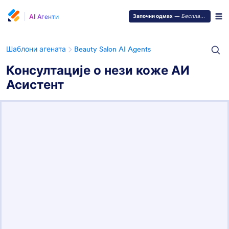
AI Агенти
Започни одмах
—
Бесплатно је!
Шаблони агената
Beauty Salon AI Agents
Консултације о нези коже АИ
Асистент