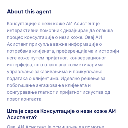
About this agent
Консултације о нези коже АИ Асистент је
интерактивни помоћник дизајниран да олакша
процес консултације о нези коже. Овај АИ
Асистент прикупља важне информације о
потребама клијената, преференцијама и историји
неге коже путем пријатног, конверзационог
интерфејса, што олакшава козметичарима
управљање заказивањима и прикупљање
података о клијентима. Идеално решење за
побољшање ангажовања клијената и
осигуравање глатког и пријатног искуства од
првог контакта.
Шта је сврха Консултације о нези коже АИ
Асистента?
Овај АИ Асистент је осмишљен да помогне