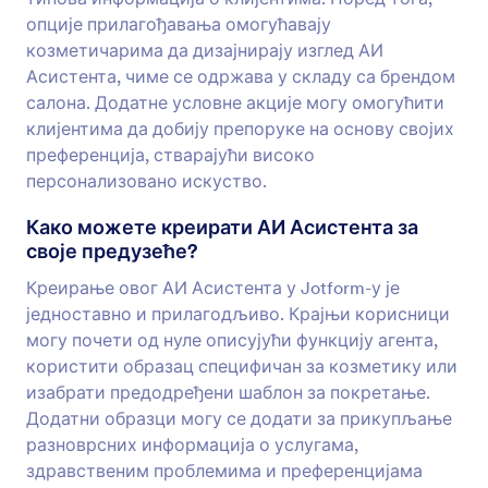
опције прилагођавања омогућавају
козметичарима да дизајнирају изглед АИ
Асистента, чиме се одржава у складу са брендом
салона. Додатне условне акције могу омогућити
клијентима да добију препоруке на основу својих
преференција, стварајући високо
персонализовано искуство.
Како можете креирати АИ Асистента за
своје предузеће?
Креирање овог АИ Асистента у Jotform-у је
једноставно и прилагодљиво. Крајњи корисници
могу почети од нуле описујући функцију агента,
користити образац специфичан за козметику или
изабрати предодређени шаблон за покретање.
Додатни образци могу се додати за прикупљање
разноврсних информација о услугама,
здравственим проблемима и преференцијама