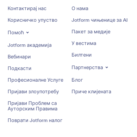
Контактирај нас
О нама
Корисничко упуство
Jotform чињенице за AI
Пакет за медије
Помоћ
У вестима
Jotform академија
Билтени
Вебинари
Партнерства
Подкасти
Професионалне Услуге
Блог
Пријави злоупотребу
Приче клијената
Пријави Проблем са
Ауторским Правима
Поврати Jotform налог