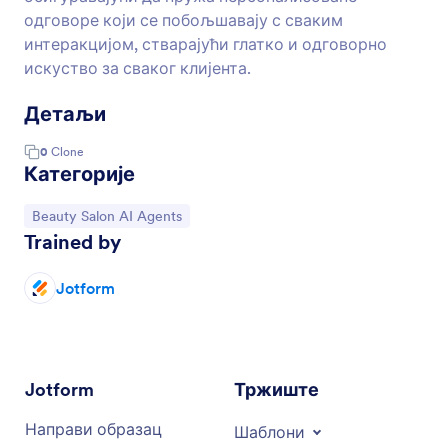
одговоре који се побољшавају с сваким
интеракцијом, стварајући глатко и одговорно
искуство за сваког клијента.
Детаљи
0
Clone
Категорије
Иди на категорију:
Beauty Salon AI Agents
Trained by
Jotform
Jotform
Тржиште
Направи образац
Шаблони