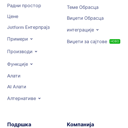
Радни простор
Теме Обрасца
Цене
Виџети Обрасца
Jotform Ентерпрајз
интеграције
Примери
Виџети за сајтове
НОВО
Производи
Функције
Aлати
AI Алати
Алтернативе
Подршка
Компанија