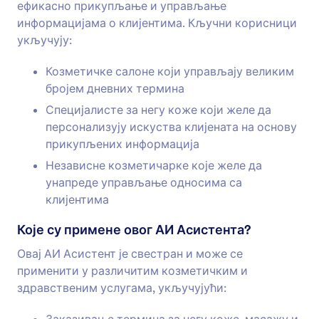
ефикасно прикупљање и управљање
информацијама о клијентима. Кључни корисници
укључују:
Козметичке салоне који управљају великим
бројем дневних термина
Специјалисте за негу коже који желе да
персонализују искуства клијената на основу
прикупљених информација
Независне козметичарке које желе да
унапреде управљање односима са
клијентима
Које су примене овог АИ Асистента?
Овај АИ Асистент је свестран и може се
применити у различитим козметичким и
здравственим услугама, укључујући: