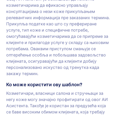
козметичарима да ефикасно управљају
консултацијама о нези коже прикупљањем
релевантних информација пре заказаних термина.
Прикупља податке као што су префериране
услуге, тип коже и специфичне потребе,
омогућавајући козметичарима да се припреме за
клијенте и прилагоде услуге у складу са њиховим
потребама. Оваквим приступом смањује се
оптерећење особља и побољшава задовољство
клијената, осигуравајући да клијенти добију
персонализовано искуство од тренутка када
закажу термин.
Ко може користити ову шаблон?
Козметичари, власници салона и стручњаци за
негу коже могу значајно профитирати од овог АИ
Асистента. Такође је користан за предузећа која
се баве високим обимом клијената, која требају