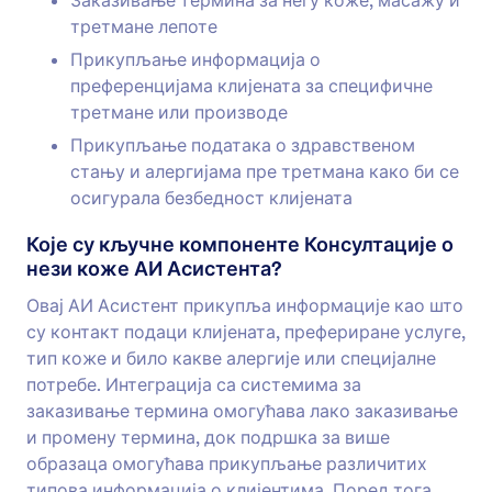
Заказивање термина за негу коже, масажу и
третмане лепоте
Прикупљање информација о
преференцијама клијената за специфичне
третмане или производе
Прикупљање података о здравственом
стању и алергијама пре третмана како би се
осигурала безбедност клијената
Које су кључне компоненте Консултације о
нези коже АИ Асистента?
Овај АИ Асистент прикупља информације као што
су контакт подаци клијената, префериране услуге,
тип коже и било какве алергије или специјалне
потребе. Интеграција са системима за
заказивање термина омогућава лако заказивање
и промену термина, док подршка за више
образаца омогућава прикупљање различитих
типова информација о клијентима. Поред тога,