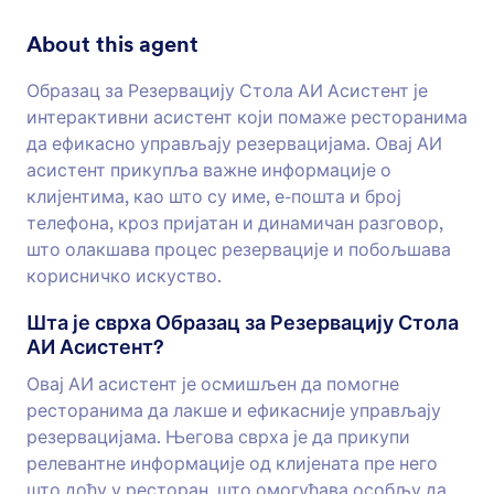
About this agent
Образац за Резервацију Стола АИ Асистент је
интерактивни асистент који помаже ресторанима
да ефикасно управљају резервацијама. Овај АИ
асистент прикупља важне информације о
клијентима, као што су име, е-пошта и број
телефона, кроз пријатан и динамичан разговор,
што олакшава процес резервације и побољшава
корисничко искуство.
Шта је сврха Образац за Резервацију Стола
АИ Асистент?
Овај АИ асистент је осмишљен да помогне
ресторанима да лакше и ефикасније управљају
резервацијама. Његова сврха је да прикупи
релевантне информације од клијената пре него
што дођу у ресторан, што омогућава особљу да