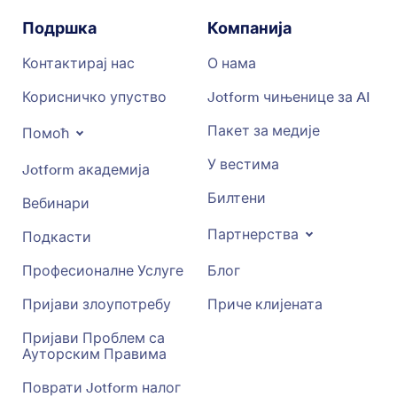
Подршка
Компанија
Контактирај нас
О нама
Корисничко упуство
Jotform чињенице за AI
Пакет за медије
Помоћ
У вестима
Jotform академија
Билтени
Вебинари
Партнерства
Подкасти
Професионалне Услуге
Блог
Пријави злоупотребу
Приче клијената
Пријави Проблем са
Ауторским Правима
Поврати Jotform налог