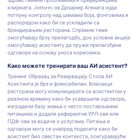
здравственим проблемима и преференцама
клијената. Jotform-ов Дизајнер Агената нуди
потпуну контролу над шемама боја, фонтовима и
распоредом како би се ускладили са
брендирањем ресторана. Спремне теме
омогућавају брзу прилагодбу, док условне акције
омогућавају асистенту да пружи прилагођене
одговоре на основу уноса корисника.
Како можете тренирати ваш АИ асистент?
Тренинг Образац за Резервацију Стола АИ
Асистента је брз и флексибилан. Власници
ресторана могу комуницирати са асистентом у
реалном времену како би усавршили одговоре,
изградили базу знања о често постављаним
питањима и додали референтне УРЛ-ове или
ПДФ-ове за водиче о услугама. Питања и
одговори могу се унапред подесити како би
асистент био свестан контекста, осигуравајући