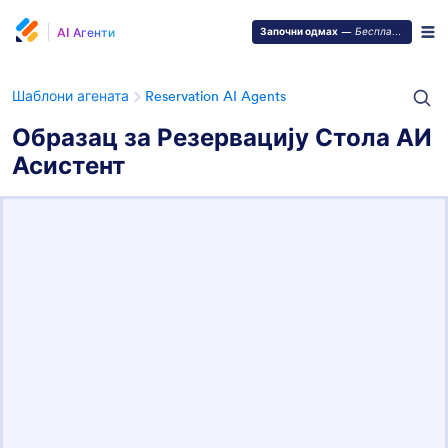
AI Агенти
Започни одмах
—
Бесплатно је!
Шаблони агената
Reservation AI Agents
Образац за Резервацију Стола АИ
Асистент