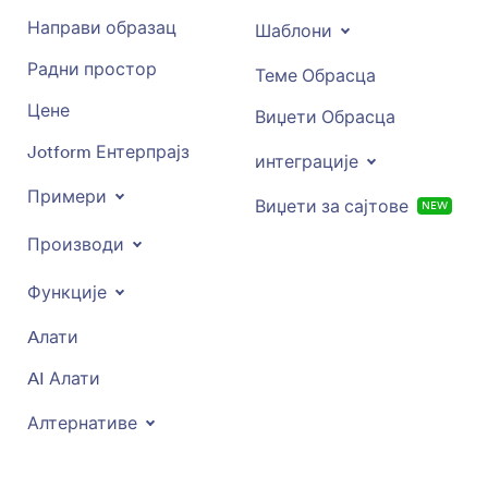
Направи образац
Шаблони
Радни простор
Теме Обрасца
Цене
Виџети Обрасца
Jotform Ентерпрајз
интеграције
Примери
Виџети за сајтове
NEW
Производи
Функције
Aлати
AI Алати
Алтернативе