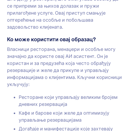
се припреми за њихов долазак и пружи
прилагођене услуге. Овај приступ смањује
оптерећење на особље и побољшава
задовољство клијената.
Ко може користити овај образац?
Власници ресторана, менаџери и особље могу
значајно да користе овај АИ асистент. Он је
користан и за предузећа која често обрађују
резервације и желе да прикупе и управљају
информацијама о клијентима. Кључни корисници
укључују:
Ресторане који управљају великим бројем
дневних резервација
Кафе и барове који желе да оптимизују
управљање резервацијама
Догађаје и манифестације које захтевају