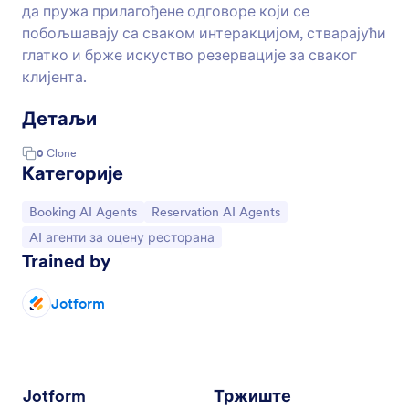
да пружа прилагођене одговоре који се
побољшавају са сваком интеракцијом, стварајући
глатко и брже искуство резервације за сваког
клијента.
Детаљи
0
Clone
Категорије
Иди на категорију:
Иди на категорију:
Booking AI Agents
Reservation AI Agents
Иди на категорију:
AI агенти за оцену ресторана
Trained by
Jotform
Jotform
Тржиште