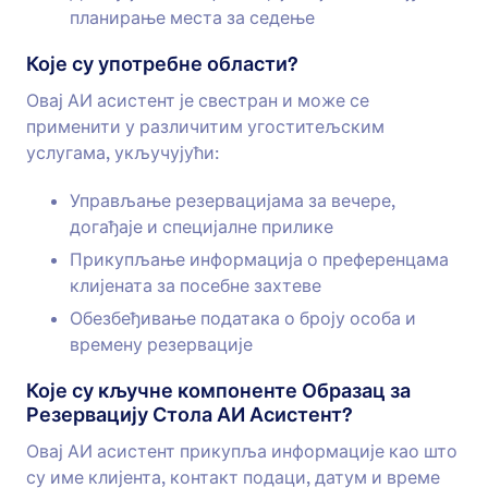
планирање места за седење
Које су употребне области?
Овај АИ асистент је свестран и може се
применити у различитим угоститељским
услугама, укључујући:
Управљање резервацијама за вечере,
догађаје и специјалне прилике
Прикупљање информација о преференцама
клијената за посебне захтеве
Обезбеђивање података о броју особа и
времену резервације
Које су кључне компоненте Образац за
Резервацију Стола АИ Асистент?
Овај АИ асистент прикупља информације као што
су име клијента, контакт подаци, датум и време