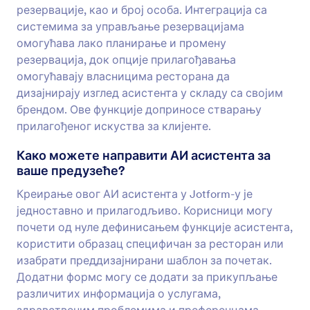
резервације, као и број особа. Интеграција са
системима за управљање резервацијама
омогућава лако планирање и промену
резервација, док опције прилагођавања
омогућавају власницима ресторана да
дизајнирају изглед асистента у складу са својим
брендом. Ове функције доприносе стварању
прилагођеног искуства за клијенте.
Како можете направити АИ асистента за
ваше предузеће?
Креирање овог АИ асистента у Jotform-у је
једноставно и прилагодљиво. Корисници могу
почети од нуле дефинисањем функције асистента,
користити образац специфичан за ресторан или
изабрати преддизајнирани шаблон за почетак.
Додатни формс могу се додати за прикупљање
различитих информација о услугама,