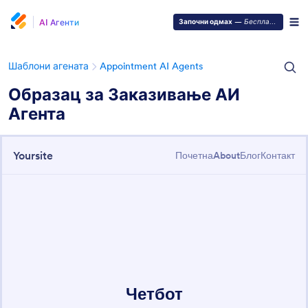
AI Агенти
Започни одмах
—
Бесплатно је!
Шаблони агената
Appointment AI Agents
Образац за Заказивање АИ
Агента