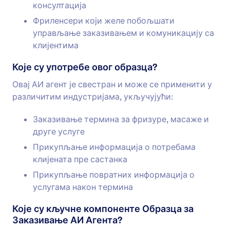
консултација
Фриленсери који желе побољшати
управљање заказивањем и комуникацију са
клијентима
Које су употребе овог образца?
Овај АИ агент је свестран и може се применити у
различитим индустријама, укључујући:
Заказивање термина за фризуре, масаже и
друге услуге
Прикупљање информација о потребама
клијената пре састанка
Прикупљање повратних информација о
услугама након термина
Које су кључне компоненте Образца за
Заказивање АИ Агента?