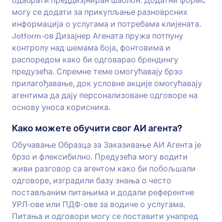
одабрати преддизјниран шаблон. Додатни формс
могу се додати за прикупљање разноврсних
информација о услугама и потребама клијената.
Jotform-ов Дизајнер Агената пружа потпуну
контролу над шемама боја, фонтовима и
распоредом како би одговарао брендингу
предузећа. Спремне теме омогућавају брзо
прилагођавање, док условне акције омогућавају
агентима да дају персонализоване одговоре на
основу уноса корисника.
Како можете обучити свог АИ агента?
Обучавање Образца за Заказивање АИ Агента је
брзо и флексибилно. Предузећа могу водити
живи разговор са агентом како би побољшали
одговоре, изградили базу знања о често
постављаним питањима и додали референтне
УРЛ-ове или ПДФ-ове за водиче о услугама.
Питања и одговори могу се поставити унапред