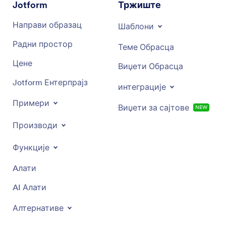
Jotform
Тржиште
Направи образац
Шаблони
Радни простор
Теме Обрасца
Цене
Виџети Обрасца
Jotform Ентерпрајз
интеграције
Примери
Виџети за сајтове
NEW
Производи
Функције
Aлати
AI Алати
Алтернативе