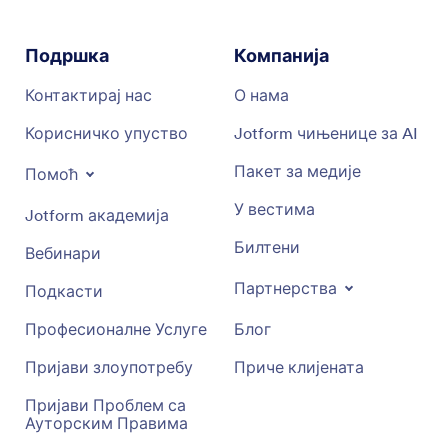
Подршка
Компанија
Контактирај нас
О нама
Корисничко упуство
Jotform чињенице за AI
Пакет за медије
Помоћ
У вестима
Jotform академија
Билтени
Вебинари
Партнерства
Подкасти
Професионалне Услуге
Блог
Пријави злоупотребу
Приче клијената
Пријави Проблем са
Ауторским Правима