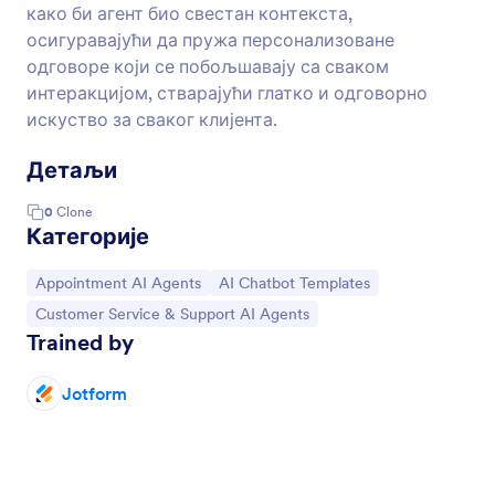
како би агент био свестан контекста,
осигуравајући да пружа персонализоване
одговоре који се побољшавају са сваком
интеракцијом, стварајући глатко и одговорно
искуство за сваког клијента.
Детаљи
0
Clone
Категорије
Иди на категорију:
Иди на категорију:
Appointment AI Agents
AI Chatbot Templates
Иди на категорију:
Customer Service & Support AI Agents
Trained by
Jotform