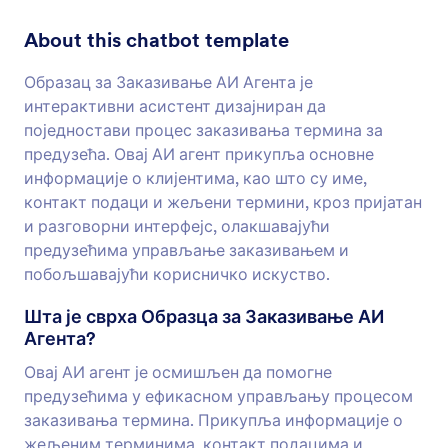
About this chatbot template
Образац за Заказивање АИ Агента је
интерактивни асистент дизајниран да
поједностави процес заказивања термина за
предузећа. Овај АИ агент прикупља основне
информације о клијентима, као што су име,
контакт подаци и жељени термини, кроз пријатан
и разговорни интерфејс, олакшавајући
предузећима управљање заказивањем и
побољшавајући корисничко искуство.
Шта је сврха Образца за Заказивање АИ
Агента?
Овај АИ агент је осмишљен да помогне
предузећима у ефикасном управљању процесом
заказивања термина. Прикупља информације о
жељеним терминима, контакт подацима и