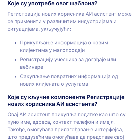
Које су употребе овог шаблона?
Регистрација нових корисника АИ асистент може
се применити у различитим индустријама и
ситуацијама, укључујући:
Прикупљање информација о новим
клијентима у малопродаји
Регистрацију учесника за догађаје или
вебинаре
Сакупљање повратних информација од
нових клијената о услугама
Које су кључне компоненте Регистрације
нових корисника АИ асистента?
Овај АИ асистент прикупља податке као што су
пуно име, адреса, контакт телефон и имејл.
Такође, омогућава прилагођавање интерфејса,
што предузећима омогућава да представе свој