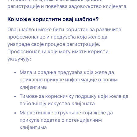
регистрације и повећава задовољство клијената.
Ко може користити овај шаблон?
Овај шаблон може бити користан за различите
професионалце и предузећа која желе да
унапреде своје процесе регистрације.
Професионалци који могу имати користи
укључују:
Мала и средња предузећа која желе да
ефикасно прикупе информације о новим
клијентима
Тимове за корисничку подршку који желе да
побољшају искуство клијената
Маркетиншке стручњаке који желе да
прикупе податке о потенцијалним
клијентима