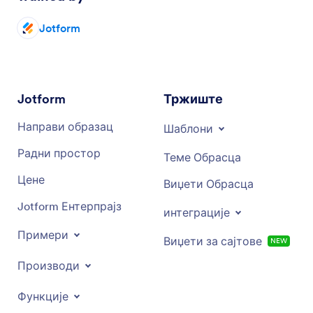
Jotform
Jotform
Тржиште
Направи образац
Шаблони
Радни простор
Теме Обрасца
Цене
Виџети Обрасца
Jotform Ентерпрајз
интеграције
Примери
Виџети за сајтове
NEW
Производи
Функције