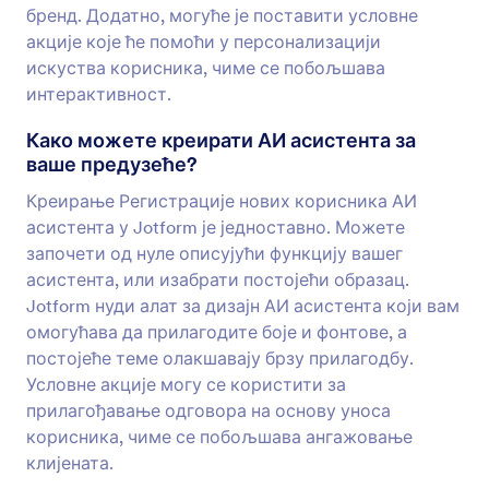
бренд. Додатно, могуће је поставити условне
акције које ће помоћи у персонализацији
искуства корисника, чиме се побољшава
интерактивност.
Како можете креирати АИ асистента за
ваше предузеће?
Креирање Регистрације нових корисника АИ
асистента у Jotform је једноставно. Можете
започети од нуле описујући функцију вашег
асистента, или изабрати постојећи образац.
Jotform нуди алат за дизајн АИ асистента који вам
омогућава да прилагодите боје и фонтове, а
постојеће теме олакшавају брзу прилагодбу.
Условне акције могу се користити за
прилагођавање одговора на основу уноса
корисника, чиме се побољшава ангажовање
клијената.