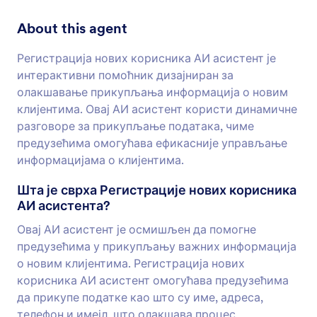
About this agent
Регистрација нових корисника АИ асистент је
интерактивни помоћник дизајниран за
олакшавање прикупљања информација о новим
клијентима. Овај АИ асистент користи динамичне
разговоре за прикупљање података, чиме
предузећима омогућава ефикасније управљање
информацијама о клијентима.
Шта је сврха Регистрације нових корисника
АИ асистента?
Овај АИ асистент је осмишљен да помогне
предузећима у прикупљању важних информација
о новим клијентима. Регистрација нових
корисника АИ асистент омогућава предузећима
да прикупе податке као што су име, адреса,
телефон и имејл, што олакшава процес