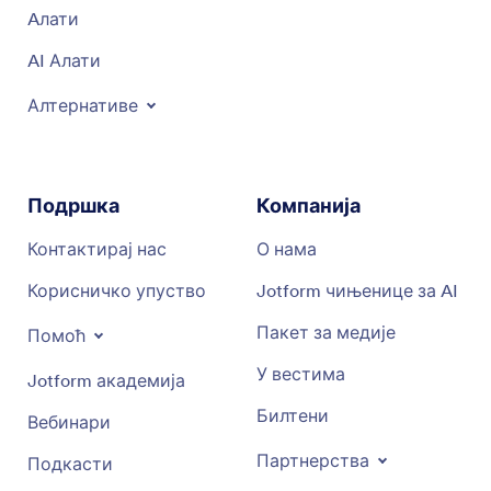
Aлати
AI Алати
Алтернативе
Подршка
Компанија
Контактирај нас
О нама
Корисничко упуство
Jotform чињенице за AI
Пакет за медије
Помоћ
У вестима
Jotform академија
Билтени
Вебинари
Партнерства
Подкасти