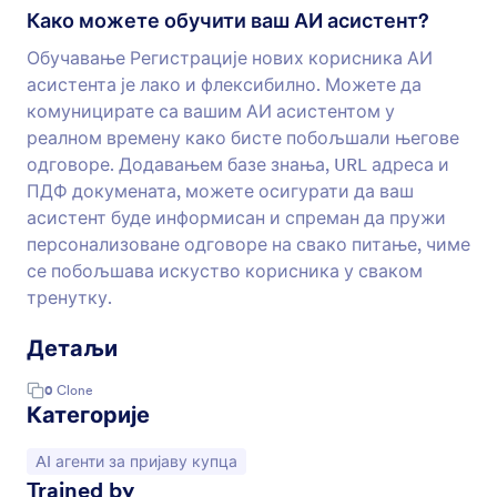
Како можете обучити ваш АИ асистент?
Обучавање Регистрације нових корисника АИ
асистента је лако и флексибилно. Можете да
комуницирате са вашим АИ асистентом у
реалном времену како бисте побољшали његове
одговоре. Додавањем базе знања, URL адреса и
ПДФ докумената, можете осигурати да ваш
асистент буде информисан и спреман да пружи
персонализоване одговоре на свако питање, чиме
се побољшава искуство корисника у сваком
тренутку.
Детаљи
0
Clone
Категорије
Иди на категорију:
AI агенти за пријаву купца
Trained by