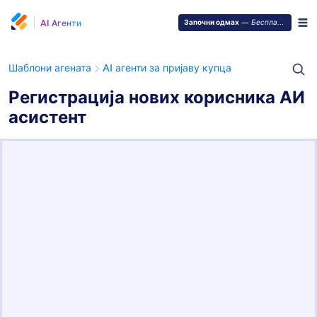
AI Агенти
Започни одмах
—
Бесплатно је!
Шаблони агената
AI агенти за пријаву купца
Регистрација нових корисника АИ
асистент