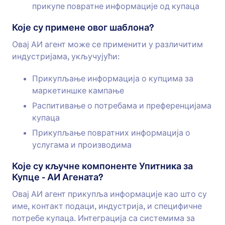
прикупе повратне информације од купаца
Које су примене овог шаблона?
Овај АИ агент може се применити у различитим
индустријама, укључујући:
Прикупљање информација о купцима за
маркетиншке кампање
Распитивање о потребама и преференцијама
купаца
Прикупљање повратних информација о
услугама и производима
Које су кључне компоненте Упитника за
Купце - АИ Агената?
Овај АИ агент прикупља информације као што су
име, контакт подаци, индустрија, и специфичне
потребе купаца. Интеграција са системима за