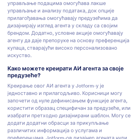
управљање подацима омогућава лакше
управљање и анализу података, док опције
прилагођавања омогућавају предузећима да
дизајнирају изглед агента у складу са својим
брендом. Додатно, условне акције омогућавају
агенту да даје препоруке на основу преференција
купаца, стварајући високо персонализовано
искуство.
Како можете креирати АИ агента за своје
предузеће?
Креирање овог АИ агента у Jotform-у је
једноставно и прилагодљиво. Корисници могу
започети од нуле дефинисањем функције агента,
користити образац специфичан за предузеће, или
изабрати претходно дизајнирани шаблон. Могу се
додати додатни обрасци за прикупљање
различитих информација о услугама и
преференцама. Jotform-ов дизајнер агената нуди