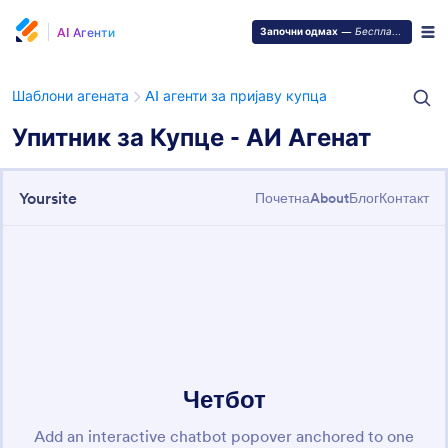
AI Агенти
Започни одмах
—
Бесплатно је!
Шаблони агената
AI агенти за пријаву купца
Упитник за Купце - АИ Агенат