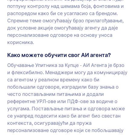
потпуну контролу над шемама боја, фонтовима и
распоредом како би се усагласио са брендом.
Спремне теме омогућавају брзо прилагођавање,
док условне акције омогућавају агенту да даје
персонализоване одговоре на основу уноса
корисника.
Како можете обучити свог АИ агента?
Обучавање Упитника за Купце - АИ Агента је брзо
и флексибилно. Менаджери могу да комуницирају
са агентом у реалном времену како би
побољшали одговоре, изградили базу знања о
често постављаним питањима и додали
референтне УРЛ-ове или ПДФ-ове за водиче о
услугама. Постављање питања и одговора може
се унапред подесити како би агент био свестан
контекста, осигуравајући да пружа
персонализоване одговоре који се побољшавају