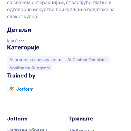
са сваком интеракцијом, стварајући глатко и
одговорно искуство прикупљања података за
сваког купца.
Детаљи
0
Clone
Категорије
Иди на категорију:
Иди на категорију:
AI агенти за пријаву купца
AI Chatbot Templates
Иди на категорију:
Application AI Agents
Trained by
Jotform
Jotform
Тржиште
Направи образац