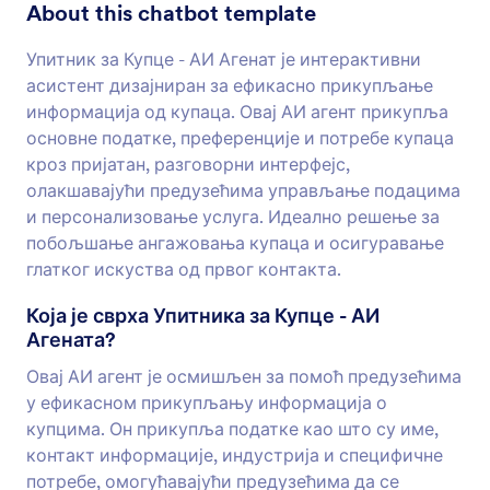
About this chatbot template
Упитник за Купце - АИ Агенат је интерактивни
асистент дизајниран за ефикасно прикупљање
информација од купаца. Овај АИ агент прикупља
основне податке, преференције и потребе купаца
кроз пријатан, разговорни интерфејс,
олакшавајући предузећима управљање подацима
и персонализовање услуга. Идеално решење за
побољшање ангажовања купаца и осигуравање
глатког искуства од првог контакта.
Која је сврха Упитника за Купце - АИ
Агената?
Овај АИ агент је осмишљен за помоћ предузећима
у ефикасном прикупљању информација о
купцима. Он прикупља податке као што су име,
контакт информације, индустрија и специфичне
потребе, омогућавајући предузећима да се