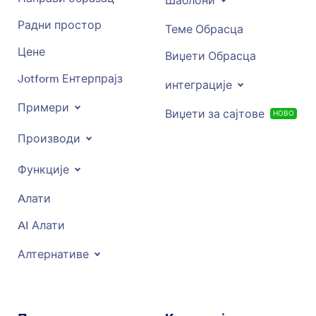
Шаблони
Радни простор
Теме Обрасца
Цене
Виџети Обрасца
Jotform Ентерпрајз
интеграције
Примери
Виџети за сајтове
НОВО
Производи
Функције
Aлати
AI Алати
Алтернативе