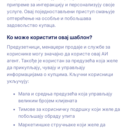
припреме за интеракцију и персонализују своје
услуге. Овај поједностављени приступ смањује
оптерећење на особље и побољшава
задовољство купаца.
Ко може користити овај шаблон?
Предузетници, менаџери продаје и службе за
кориснике могу значајно да користе овај АИ
агент. Такође је користан за предузећа која желе
да прикупљају, чувају и управљају
информацијама о купцима. Кључни корисници
укључују:
Мала и средња предузећа која управљају
великим бројем клијената
Тимове за корисничку подршку који желе да
побољшају обраду упита
Маркетиншке стручњаке који желе да