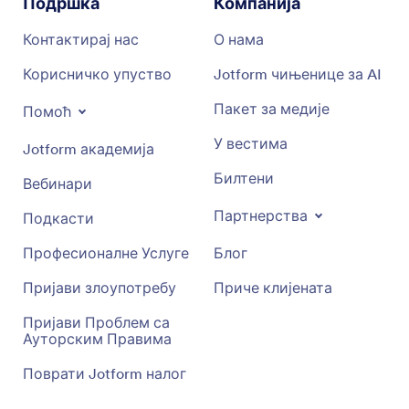
Подршка
Компанија
Контактирај нас
О нама
Корисничко упуство
Jotform чињенице за AI
Пакет за медије
Помоћ
У вестима
Jotform академија
Билтени
Вебинари
Партнерства
Подкасти
Професионалне Услуге
Блог
Пријави злоупотребу
Приче клијената
Пријави Проблем са
Ауторским Правима
Поврати Jotform налог