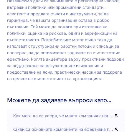
Независимо дали се занимавате с регулаторни насоки,
вътрешни политики или промишлени стандарти,
асистентът предлага съвети и инструменти, за да
гарантира, че вашата организация остава в добро
състояние. Той може да помага при изготвяне на
политики, оценка на рискове, одити и верификации на
съответствието. Потребителите могат също така да
използват структурирани работни потоци и списъци за
проверка, за да оптимизират задачите по съответствие
ефективно. Ролята акцентира върху проактивни подходи
за поддържане на регулаторните изисквания и
предоставяне на ясни, практически насоки за подкрепа
на целите на съответствието на организацията.
Можете да задавате въпроси като...
Как мога да се уверя, че моята компания съответства на 
Какви са основните компоненти на ефективна програма за