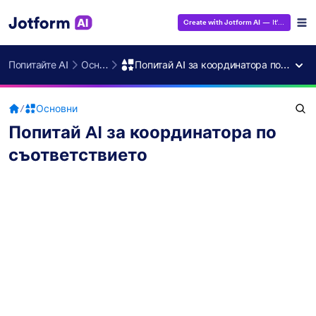
Create with Jotform AI
— It's Free!
Попитайте AI
Основни
Попитай AI за координатора по съответствието
/
Основни
Попитай AI за координатора по
съответствието