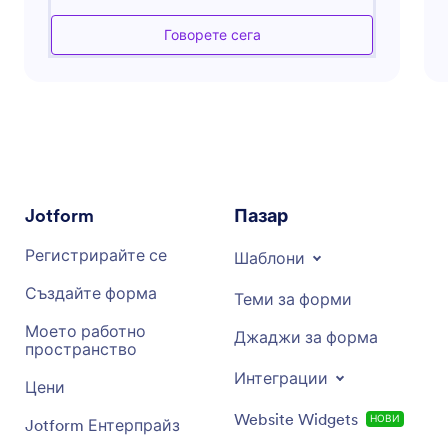
организират и оптимизират своите обучителни
програми ефективно. Може да съдейства с
Говорете сега
график, управление на ресурсите,
разработване на учебни програми и
комуникация с участниците. Асистентът е
създаден за подобряване на ефективността на
работния процес, гарантирайки, че
потребителите могат да се фокусират върху
предоставянето на въздействащо обучение.
Чрез предлагане на проницателни съвети и
Jotform
Пазар
иновативни решения, асистентът овластява
организациите да оптимизират своите
Регистрирайте се
Шаблони
обучителни инициативи.
Създайте форма
Теми за форми
Моето работно
Джаджи за форма
пространство
Интеграции
Цени
Website Widgets
НОВИ
Jotform Ентерпрайз