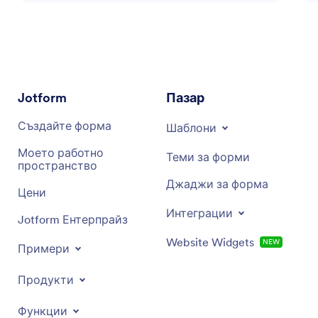
комуникация с участниците. Асистентът е
създаден за подобряване на ефективността на
работния процес, гарантирайки, че
потребителите могат да се фокусират върху
предоставянето на въздействащо обучение.
Чрез предлагане на проницателни съвети и
Jotform
Пазар
иновативни решения, асистентът овластява
организациите да оптимизират своите
Създайте форма
Шаблони
обучителни инициативи.
Моето работно
Теми за форми
пространство
Джаджи за форма
Цени
Интеграции
Jotform Ентерпрайз
Website Widgets
NEW
Примери
Продукти
Функции