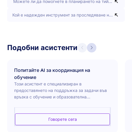
Можете ли да помогнете в планирането на тиймбилдинг с
Кой е надежден инструмент за проследяване на офис кон
Подобни асистенти
Попитайте AI за координация на
обучение
Този асистент е специализиран в
предоставянето на поддръжка за задачи във
връзка с обучение и образователна
координация, като помага на потребителите да
организират и оптимизират своите обучителни
програми ефективно. Може да съдейства с
Говорете сега
график, управление на ресурсите,
разработване на учебни програми и