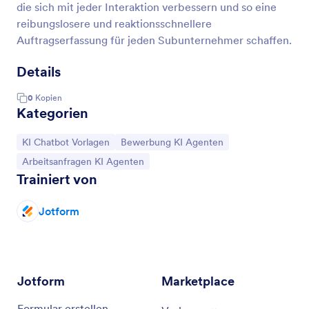
die sich mit jeder Interaktion verbessern und so eine
reibungslosere und reaktionsschnellere
Auftragserfassung für jeden Subunternehmer schaffen.
Details
0
Kopien
Kategorien
Zur Kategorie:
Zur Kategorie:
KI Chatbot Vorlagen
Bewerbung KI Agenten
Zur Kategorie:
Arbeitsanfragen KI Agenten
Trainiert von
Jotform
Jotform
Marketplace
Formular erstellen