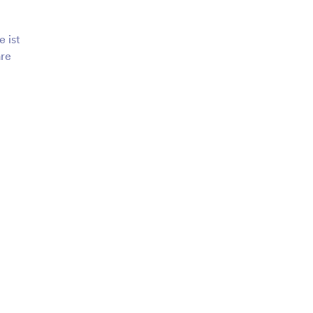
 ist
are