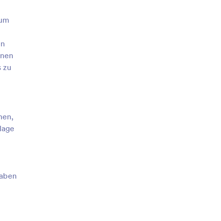
tum
en
nnen
 zu
nen,
lage
gaben