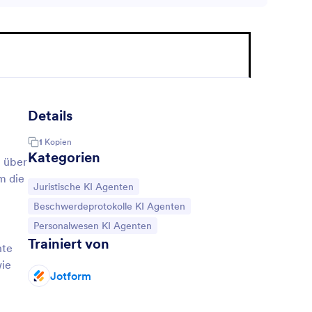
Details
1
Kopien
Kategorien
n über
m die
Zur Kategorie:
Juristische KI Agenten
Zur Kategorie:
Beschwerdeprotokolle KI Agenten
Zur Kategorie:
Personalwesen KI Agenten
Trainiert von
nte
wie
Jotform