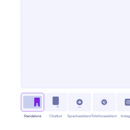
Standalone
Chatbot
Sprachassistent
Telefonassistent
Insta