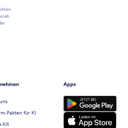
llten
vorab
die
rnehmen
Apps
uns
rm-Fakten für KI
 Kit