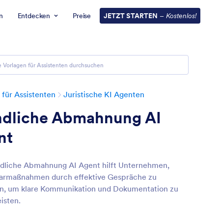
n
Entdecken
Preise
JETZT STARTEN
–
Kostenlos!
 für Assistenten
Juristische KI Agenten
dliche Abmahnung AI
nt
dliche Abmahnung AI Agent hilft Unternehmen,
narmaßnahmen durch effektive Gespräche zu
n, um klare Kommunikation und Dokumentation zu
isten.