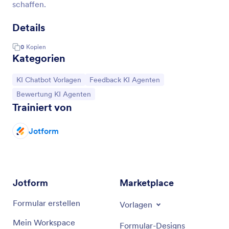
schaffen.
Details
0
Kopien
Kategorien
Zur Kategorie:
Zur Kategorie:
KI Chatbot Vorlagen
Feedback KI Agenten
Zur Kategorie:
Bewertung KI Agenten
Trainiert von
Jotform
Jotform
Marketplace
Formular erstellen
Vorlagen
Mein Workspace
Formular-Designs