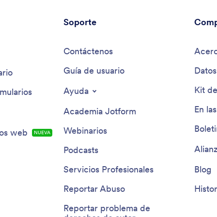
Soporte
Comp
Contáctenos
Acerc
Guía de usuario
Datos
rio
Kit d
Ayuda
mularios
En las
Academia Jotform
Bolet
Webinarios
ios web
NUEVA
Alian
Podcasts
Servicios Profesionales
Blog
Reportar Abuso
Histor
Reportar problema de