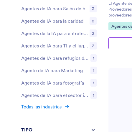
El Agente de
Agentes de IA para Salón de belleza
3
Proveedores 
proveedores
Agentes de IA para la caridad
2
atractiva.
Ir a Catego
Agentes de
Agentes de la IA para entretenimiento
2
Agentes de IA para TI y el lugar de trabajo
2
Agentes de IA para refugios de animales
1
Agente de IA para Marketing
1
Agentes de IA para fotografía
1
Agentes de IA para el sector inmobiliario
1
Todas las industrias
TIPO