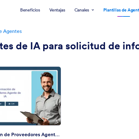
Beneficios
Ventajas
Canales
Plantillas de Agen
de Agentes
es de IA para solicitud de in
: Información de Proveedores Agente de IA
Vista previa
Información de Proveedores Agente de IA