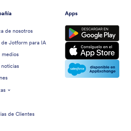
añía
Apps
a de nosotros
 de Jotform para IA
e medios
 noticias
ines
zas
ias de Clientes