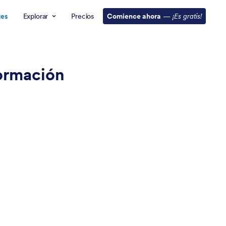
tes
Explorar
Precios
Comience ahora
—
¡Es gratis!
formación