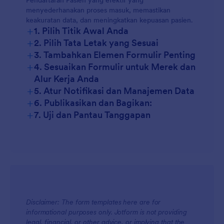
Pendaftaran Pasien yang efektif yang
menyederhanakan proses masuk, memastikan
Orientasi Telemedicine:
keakuratan data, dan meningkatkan kepuasan pasien.
+
1. Pilih Titik Awal Anda
+
2. Pilih Tata Letak yang Sesuai
+
3. Tambahkan Elemen Formulir Penting
+
4. Sesuaikan Formulir untuk Merek dan
Alur Kerja Anda
+
5. Atur Notifikasi dan Manajemen Data
+
6. Publikasikan dan Bagikan:
+
7. Uji dan Pantau Tanggapan
Disclaimer: The form templates here are for
informational purposes only. Jotform is not providing
legal, financial, or other advice, or implying that the