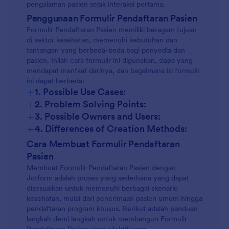
pengalaman pasien sejak interaksi pertama.
Penggunaan Formulir Pendaftaran Pasien
Formulir Pendaftaran Pasien memiliki beragam tujuan
di sektor kesehatan, memenuhi kebutuhan dan
tantangan yang berbeda-beda bagi penyedia dan
pasien. Inilah cara formulir ini digunakan, siapa yang
mendapat manfaat darinya, dan bagaimana isi formulir
ini dapat berbeda:
+
1. Possible Use Cases:
+
2. Problem Solving Points:
+
3. Possible Owners and Users:
+
4. Differences of Creation Methods:
Formulir Penerimaan Umum:
Cara Membuat Formulir Pendaftaran
Pasien
Membuat Formulir Pendaftaran Pasien dengan
Pendaftaran Program Khusus:
Jotform adalah proses yang sederhana yang dapat
disesuaikan untuk memenuhi berbagai skenario
kesehatan, mulai dari penerimaan pasien umum hingga
Pendaftaran Uji Klinis:
pendaftaran program khusus. Berikut adalah panduan
langkah demi langkah untuk membangun Formulir