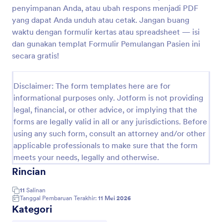
penyimpanan Anda, atau ubah respons menjadi PDF
Formulir Pemulangan Pasien
yang dapat Anda unduh atau cetak. Jangan buang
Formulir pemulangan pasien adalah formulir yang
waktu dengan formulir kertas atau spreadsheet — isi
digunakan oleh fasilitas medis untuk
dan gunakan templat Formulir Pemulangan Pasien ini
mengomunikasikan informasi penting pasien kepada
secara gratis!
penyedia layanan kesehatan berikutnya.
Go to Category:
Formulir Pendaftaran Pasien
Disclaimer: The form templates here are for
informational purposes only. Jotform is not providing
Pakai Template
legal, financial, or other advice, or implying that the
forms are legally valid in all or any jurisdictions. Before
Pratinjau
using any such form, consult an attorney and/or other
applicable professionals to make sure that the form
meets your needs, legally and otherwise.
Rincian
11
Salinan
Tanggal Pembaruan Terakhir:
11 Mei 2026
Kategori