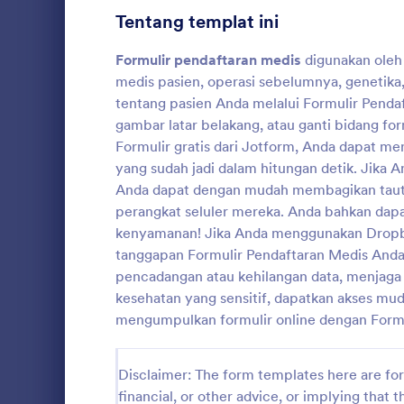
Tentang templat ini
Formulir Pendaftaran
8
Formulir pendaftaran medis
digunakan oleh
Pemungutan Suara
8
medis pasien, operasi sebelumnya, genetika,
tentang pasien Anda melalui Formulir Pend
Formulir Abstrak
10
gambar latar belakang, atau ganti bidang f
Formulir gratis dari Jotform, Anda dapat m
Formulir Penilaian
1
yang sudah jadi dalam hitungan detik. Jika 
Audit
10
Gunakan For
Anda dapat dengan mudah membagikan tauta
Rambut ini 
perangkat seluler mereka. Anda bahkan dap
Formulir Penghargaan
7
yang relevan
kenyamanan! Jika Anda menggunakan Dropbo
layanan tat
tanggapan Formulir Pendaftaran Medis And
Go to Cate
Formulir S
Perhitungan Formulir
Template in
8
pencadangan atau kehilangan data, menjaga 
disesuaikan
kesehatan yang sensitif, dapatkan akses mu
Formulir Daftar Periksa
5
mengumpulkan formulir online dengan Formul
Formulir Pelatihan
4
Formulir Konsultasi
Disclaimer: The form templates here are for 
4
financial, or other advice, or implying that th