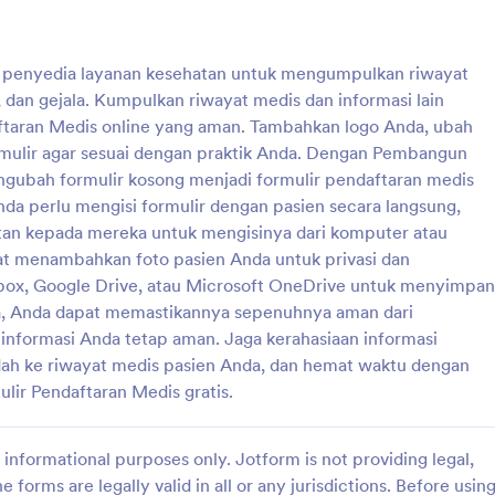
: Formulir Penerimaan Klien Salon Rambut
: Fo
Pratinjau
Pratinjau
 penyedia layanan kesehatan untuk mengumpulkan riwayat
 dan gejala. Kumpulkan riwayat medis dan informasi lain
aftaran Medis online yang aman. Tambahkan logo Anda, ubah
ormulir agar sesuai dengan praktik Anda. Dengan Pembangun
engubah formulir kosong menjadi formulir pendaftaran medis
Formulir Penerimaan Klien Salon Rambut
Formulir Penerimaan Kli
Anda perlu mengisi formulir dengan pasien secara langsung,
mulir Penerimaan Klien Salon
Hindari kerepotan bagi pasien A
n kepada mereka untuk mengisinya dari komputer atau
untuk mengumpulkan informasi
menggunakan Formulir Penerimaa
at menambahkan foto pasien Anda untuk privasi dan
 tentang kondisi klien dan
Spa ini yang dapat diisi sebelum s
x, Google Drive, atau Microsoft OneDrive untuk menyimpan
a rambut yang dibutuhkannya.
yang dijadwalkan. Formulir ini m
a, Anda dapat memastikannya sepenuhnya aman dari
gory:
Go to Category:
alon
Formulir Salon
i mudah digunakan dan dapat
digunakan dan dapat diakses mela
informasi Anda tetap aman. Jaga kerahasiaan informasi
 dengan mudah.
perangkat apa pun.
dah ke riwayat medis pasien Anda, dan hemat waktu dengan
Pakai Template
Pakai Template
ir Pendaftaran Medis gratis.
informational purposes only. Jotform is not providing legal,
e forms are legally valid in all or any jurisdictions. Before usin