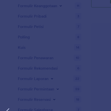
Formulir Keanggotaan
11
Formulir Pribadi
3
Formulir Petisi
7
Polling
8
Kuis
14
Formulir Penawaran
10
Formulir Rekomendasi
6
Formulir Laporan
22
Formulir Permintaan
59
Formulir Reservasi
18
Formulir Salesforce
7