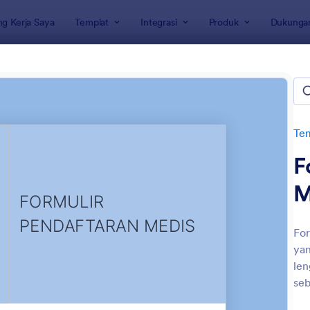
g Kerja Saya
Templat
Integrasi
Produk
Dukunga
rmulir
ulir Penerimaan
Tem
F
M
For
yan
: Formulir Pendaftaran Medis
: Fo
Pratinjau
Pratinjau
len
seb