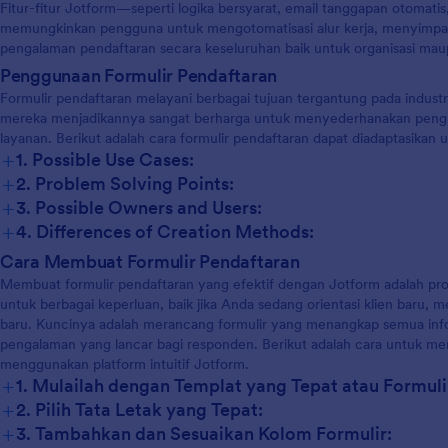
Fitur-fitur Jotform—seperti logika bersyarat, email tanggapan otoma
memungkinkan pengguna untuk mengotomatisasi alur kerja, menyimpa
pengalaman pendaftaran secara keseluruhan baik untuk organisasi mau
Penggunaan Formulir Pendaftaran
Formulir pendaftaran melayani berbagai tujuan tergantung pada industri
mereka menjadikannya sangat berharga untuk menyederhanakan peng
layanan. Berikut adalah cara formulir pendaftaran dapat diadaptasikan 
+
1. Possible Use Cases:
+
2. Problem Solving Points:
+
3. Possible Owners and Users:
+
4. Differences of Creation Methods:
Cara Membuat Formulir Pendaftaran
Membuat formulir pendaftaran yang efektif dengan Jotform adalah pro
untuk berbagai keperluan, baik jika Anda sedang orientasi klien baru
baru. Kuncinya adalah merancang formulir yang menangkap semua inf
pengalaman yang lancar bagi responden. Berikut adalah cara untuk me
menggunakan platform intuitif Jotform.
+
1. Mulailah dengan Templat yang Tepat atau Formuli
+
2. Pilih Tata Letak yang Tepat:
+
3. Tambahkan dan Sesuaikan Kolom Formulir: