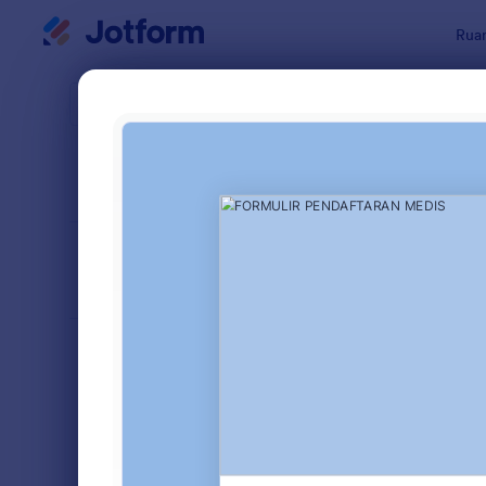
Dialog dimulai
Ruan
Templat Fo
Form
URUTKAN DARI
Populer
7 Template
TATA LETAK
Klasik
FORMULIR
TIPE
Formulir Pemesanan
56
Formulir Pendaftaran
139