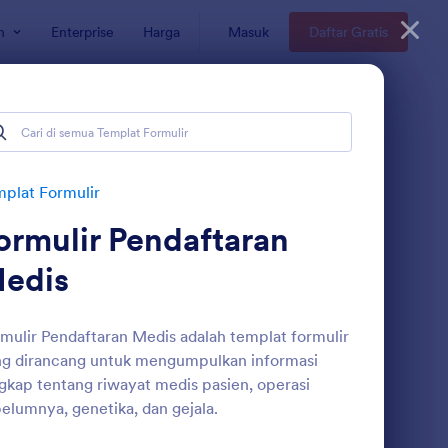
n
Enterprise
Harga
Masuk
Daftar Gratis
plat Formulir
ormulir Pendaftaran
edis
mulir Pendaftaran Medis adalah templat formulir
g dirancang untuk mengumpulkan informasi
rmulir Pengambilan Data Kesehatan Mental
: Formulir Penerimaan
Pratinjau
gkap tentang riwayat medis pasien, operasi
elumnya, genetika, dan gejala.