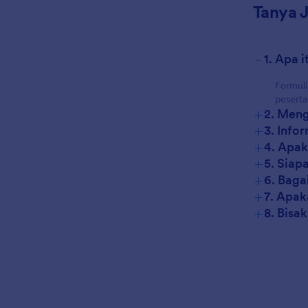
Tanya 
-
1. Apa 
Formuli
peserta
+
2. Meng
+
3. Info
+
4. Apak
+
5. Siap
+
6. Baga
+
7. Apak
+
8. Bisa