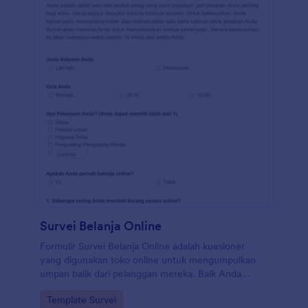
Survei Belanja Online
Formulir Survei Belanja Online adalah kuesioner
yang digunakan toko online untuk mengumpulkan
umpan balik dari pelanggan mereka. Baik Anda
menjalankan toko buku, majalah, pakaian, atau
Go to Category:
Template Survei
furnitur, gunakan Formulir Survei Belanja Online