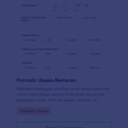
Formulir Ulasan Restoran
Kepuasan pelanggan penting untuk setiap bisnis dan
untuk menentukan bahwa Anda perlu mensurvei
pelanggan Anda. Formulir ulasan restoran ini
dirancang untuk tujuan ini. Formulir ulasan restoran
Go to Category:
Template Survei
ini memungkinkan pelanggan Anda menilai atau
mengevaluasi kualitas layanan Anda, termasuk
kualitas makanan, kualitas layanan secara
Pakai Template