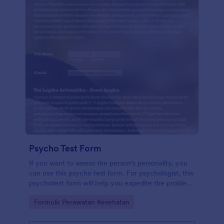
Psycho Test Form
If you want to assess the person's personality, you
can use this psycho test form. For psychologist, this
psychotest form will help you expedite the problem
solving process in determining the core components
Go to Category:
Formulir Perawatan Kesehatan
of a person’s psychological or mental health
problems and personality. This psycho test template
has already built-in questions that are essential to