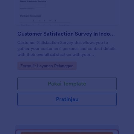
Ingin membuat survei Anda sendiri? Mulailah dengan
Pembuat Survei Online kami sekarang - Gratis.
Customer Satisfaction Survey In Indonesian
Customer Satisfaction Survey that allows you to
gather your customers' personal and contact details
with their overall satisfaction with your
product/service
Go to Category:
Formulir Layanan Pelanggan
Pakai Template
Pratinjau