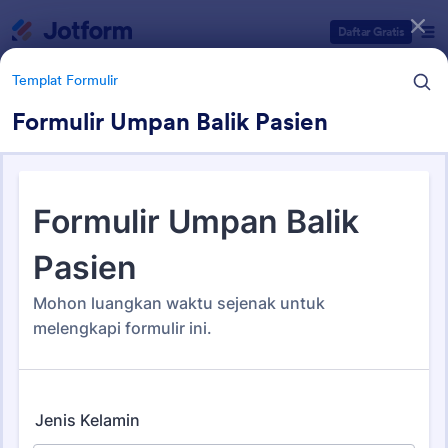
Dialog dimulai
Daftar Gratis
Templat Formulir
Formulir Umpan Balik Pasien
Kategori Templat Formulir
Templat Formulir
Template Survei
88 Template