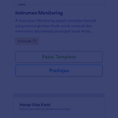
Instrumen Monitoring
A Instrumen Monitoring adalah template formulir
yang memungkinkan Anda untuk melacak dan
memantau data kinerja perangkat lunak Anda
dengan mudah. Selesaikan masalah Anda dalam
Go to Category:
Formulir TI
mengelola alat monitoring dengan mudah
menggunakan template ini!
Pakai Template
Pratinjau