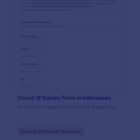
Covid 19 Survey Form In Indonesian
A survey form regarding the COVID-19 pandemic.
Go to Category:
Formulir Perawatan Kesehatan