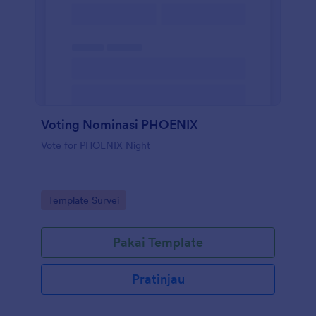
Voting Nominasi PHOENIX
Vote for PHOENIX Night
Go to Category:
Template Survei
Pakai Template
Pratinjau