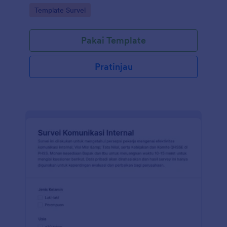
Go to Category:
Template Survei
Pakai Template
Pratinjau