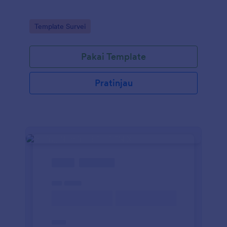
Go to Category:
Template Survei
Pakai Template
Pratinjau