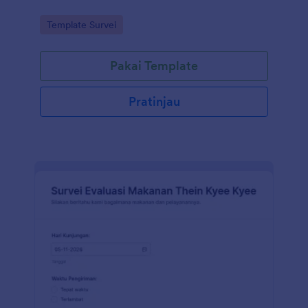
Go to Category:
Template Survei
Pakai Template
Pratinjau