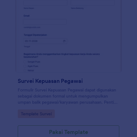
Survei Kepuasan Pegawai
Formulir Survei Kepuasan Pegawai dapat digunakan
sebagai dokumen formal untuk mengumpulkan
umpan balik pegawai/karyawan perusahaan. Penting
untuk mengidentifikasi kebutuhan
Go to Category:
Template Survei
pegawai/karyawan karena ini mempengaruhi
produktivitas, kreativitas, dan kepuasan mereka. Jika
karyawan puas dengan posisi dan tanggung
Pakai Template
jawabnya saat ini, dia akan berkinerja baik yang