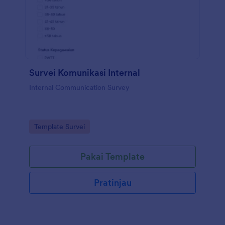
Survei Komunikasi Internal
Internal Communication Survey
Go to Category:
Template Survei
Pakai Template
Pratinjau