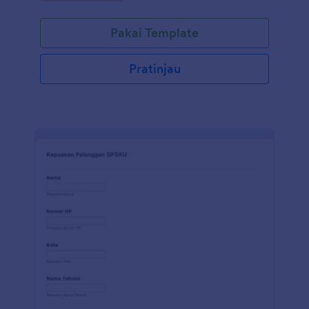
gratis ini untuk mengumpulkan umpan balik
pelanggan dan meningkatkan pelayanan toko Anda.
Pakai Template
Sesuaikan pertanyaan dengan kebutuhan Anda,
sematkan formulir di situs web Anda, dan lihat
tanggapan yang langsung dikirimkan ke akun
Pratinjau
Jotform Anda. Dengan aplikasi seluluer gratis kami,
Anda dapat melihat kiriman diperangkat apa pun -
untuk memastikan pelanggan mendapat umpan balik
yang mereka butuhkan dengan cepat. Jadikan
template Survei Belanja Online milik Anda sendiri
dengan menambahkan atau memperbarui
pertanyaan, mengubah huruf dan warna, atau
menambahkan widget untuk mengumpulkan
informasi dengan cara yang berbeda. Jika Anda
ingin mengirimkan tanggapan ke akun Anda yang
lain - seperti Google Drive, Dropbox, Box, atau
AirTable - lakukan secara otomatis dengan 100+
integrasi formulir gratis Jotform! Anda bahkan dapat
menganalisis hasil survei dengan Table Jotform atau
Pembuat Laporan Jotform! Kumpulkan umpan balik
yang Anda butuhkan dan manfaatkan sepenuhnya
dengan Survei Belanja Online gratis dari JotForm.