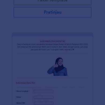
keseluruhan, kebersihan, ketepatan pesanan,
kecepatan layanan dan lain-lain. Untuk memberikan
tingkat layanan tertinggi, formulir ulasan restoran ini
Pratinjau
akan membantu Anda memahami pelanggan dan
selera mereka dengan mudah berdasarkan masukan
mereka. Jadi, jika Anda memiliki restoran dan ingin
mengumpulkan umpan balik tercepat dan bebas
repot, yang Anda butuhkan adalah templat ulasan
restoran gratis ini! Jika Anda membutuhkan yang
baru, Anda dapat membuat survei sempurna yang
Anda butuhkan hanya dalam beberapa menit!
Gunakan Pembuat Formulir seret dan lepas kami
untuk mengubah Formulir Ulasan Restoran sesuai
dengan kebutuhan Anda. Anda juga dapat
menyinkronkan kiriman tanggapan dan unggahan ke
akun Anda yang lain dengan 100+ integrasi formulir
gratis kami, seperti Google Drive, Dropbox, Slack,
dan banyak lainnya. Salin formulir ini dan segera
gunakan di Jotform!