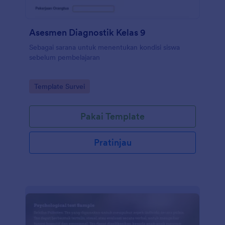
Asesmen Diagnostik Kelas 9
Sebagai sarana untuk menentukan kondisi siswa
sebelum pembelajaran
Go to Category:
Template Survei
Pakai Template
Pratinjau