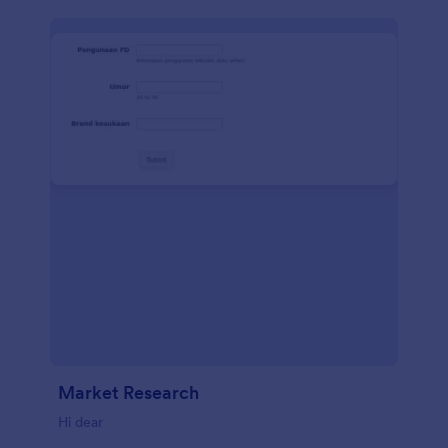
bidang dalam formulir, menyesuaikan tampilan dan
nuansa, dan menambahkan bidang-bidang tambahan
untuk mengumpulkan informasi tentang preferensi
pelanggan, kepuasan dengan server tertentu, dan
banyak lagi. Ingin berbagi formulir dengan
pelanggan Anda? Unduh aplikasi Formulir Seluler
Jotform untuk mengakses formulir dengan cepat
dari perangkat apa pun — di ponsel Anda, Anda
bahkan dapat menanggapi secara langsung dengan
melampirkan foto! Jika Anda ingin berintegrasi
dengan platform lain, menambahkan file ke Google
Drive, atau mengirim kiriman ke akun Anda yang
lain, Anda dapat melakukannya dengan 100+
integrasi kami. Dengan templat Formulir Evaluasi
Makanan gratis dari Jotform, Anda akan
mengumpulkan umpan balik pelanggan di satu
tempat dan memudahkan pelanggan untuk
mendapatkan pengalaman terbaik.
Market Research
Hi dear