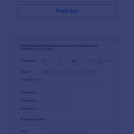
menghasilkan peningkatan produktivitas. Formulir
Survei Kepuasan Pegawai sederhana ini memiliki
Pratinjau
bidang formulir yang meminta informasi karyawan,
dan beberapa beberapa pertanyaan tentang
tanggung jawab pekerjaan, kepuasan, saran, dan
komentar, saran, dan ide mereka. Pertanyaan-
pertanyaan ini dalam format esai sehingga karyawan
dapat dengan sepenuhnya mengungkapkan
perasaannya. Jawaban mereka dapat ditinjau oleh
yang terkait dan dapat juga digunakan sebagai
pembinaan internal atau pendidikan berkelanjutan.
Templat formulir ini menggunakan widget ID unik
untuk menetapkan nomor umpan balik setiap kiriman
tanggapan. Jika Anda ingin mengirimkan tanggapan
ke akun Anda yang lain - seperti Google Drive,
Dropbox, AirTable dan lainnya secara otomatis
dengan 100+ integrasi formulir gratis dari JotForm.
Anda bahkan dapat menganalisis hasil survei dengan
Table Jotform atau Pembuat Laporan JotForm.
Kumpulkan umpan balik yang Anda butuhkan dan
manfaatkan sepenuhnya. Perlu membuat survei
khusus Anda sendiri dari awal? Mulailah dengan
Pembuat Survei gratis dari Jotform, sekarang.