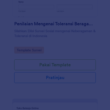
Penilaian Mengenai Toleransi Beragama Indonesia
Silahkan Diisi Survei Sosial mengenai Keberagaman &
Toleransi di Indonesia
Go to Category:
Template Survei
Pakai Template
Pratinjau