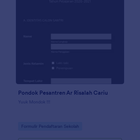
Pondok Pesantren Ar Risalah Cariu
Yuuk Mondok !!!
Go to Category:
Formulir Pendaftaran Sekolah