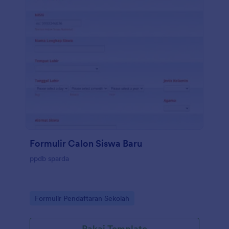
Formulir Calon Siswa Baru
ppdb sparda
Go to Category:
Formulir Pendaftaran Sekolah
Pakai Template