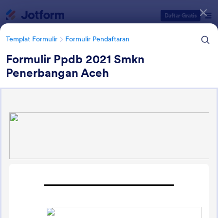
Dialog dimulai
Daftar Gratis
Templat Formulir
Formulir Pendaftaran
Formulir Ppdb 2021 Smkn
Penerbangan Aceh
Kategori Templat Formulir
Templat Formulir
Formulir Pendaftaran
Formulir Pendaftaran Sekolah
19 Template