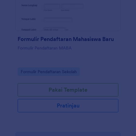
Formulir Pendaftaran Mahasiswa Baru
Formulir Pendaftaran MABA
Go to Category:
Formulir Pendaftaran Sekolah
Pakai Template
Pratinjau