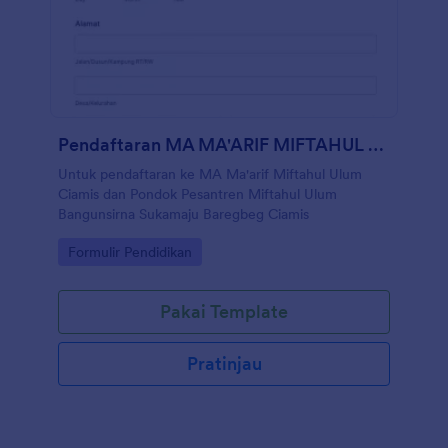
Pendaftaran MA MA'ARIF MIFTAHUL ULUM CIAMIS
Untuk pendaftaran ke MA Ma'arif Miftahul Ulum
Ciamis dan Pondok Pesantren Miftahul Ulum
Bangunsirna Sukamaju Baregbeg Ciamis
Go to Category:
Formulir Pendidikan
Pakai Template
Pratinjau