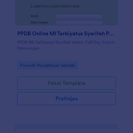
PPDB Online MI Tarbiyatus Syarifah Pekarungan
PPDB MI Tarbiyatus Syarifah Islamic Full Day School
Pekarungan
Go to Category:
Formulir Pendaftaran Sekolah
Pakai Template
Pratinjau