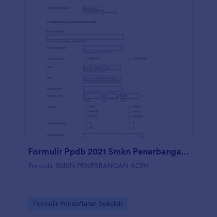
Formulir Ppdb 2021 Smkn Penerbangan Aceh
Formulir SMKN PENERBANGAN ACEH
Go to Category:
Formulir Pendaftaran Sekolah