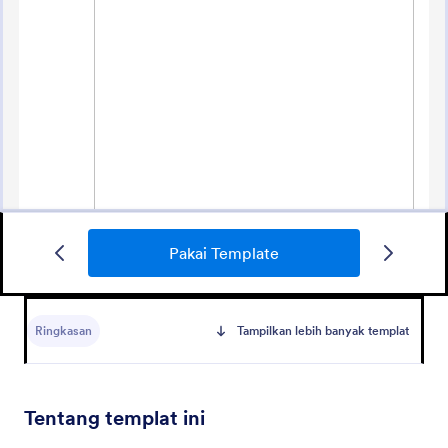
Formulir Ppdb 2020
Pakai Template
FORMULIR PPDB 2020
Ringkasan
Tampilkan lebih banyak templat
Go to Category:
Formulir Pendaftaran Sekolah
Pakai Template
Tentang templat ini