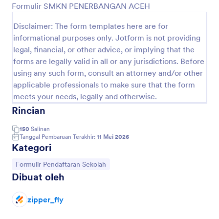
Formulir SMKN PENERBANGAN ACEH
Pratinjau
Disclaimer: The form templates here are for
informational purposes only. Jotform is not providing
legal, financial, or other advice, or implying that the
forms are legally valid in all or any jurisdictions. Before
using any such form, consult an attorney and/or other
applicable professionals to make sure that the form
meets your needs, legally and otherwise.
Rincian
150
Salinan
Tanggal Pembaruan Terakhir:
11 Mei 2026
Kategori
Buka Kategori:
Formulir Pendaftaran Sekolah
Dibuat oleh
zipper_fly