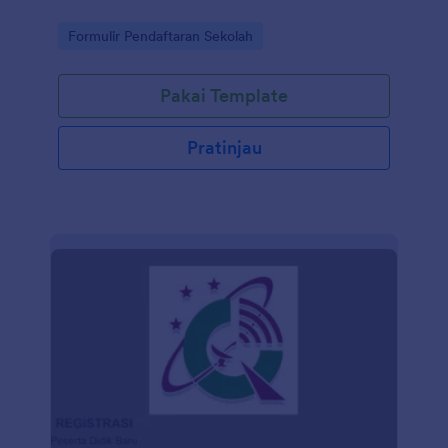
Go to Category:
Formulir Pendaftaran Sekolah
Pakai Template
Pratinjau