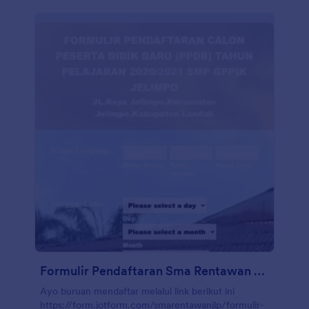
Formulir Pendaftaran Sma Rentawan Jelimpo/Smp Gppik Jelimpo
Ayo buruan mendaftar melalui link berikut ini
https://form.jotform.com/smarentawanjlp/formulir-