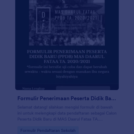
Formulir Penerimaan Peserta Didik Baru (Ppdb) Mas Daarul Fataa Ta. 2020/2021
Selamat datang! silahkan mengisi formulir di bawah
ini untuk melengkapi data pendaftaran sebagai Calon
Peserta Didik Baru di MAS Daarul Fataa TA.
2020/2021. Salam sehat dan tetap produktif!
Go to Category:
Formulir Pendaftaran Sekolah