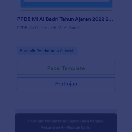
PPDB MI Al Badri Tahun Ajaran 2022 2023
PPDB vio Online oleh MI Al-Badri
Go to Category:
Formulir Pendaftaran Sekolah
Pakai Template
Pratinjau