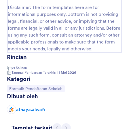
Pratinjau
Disclaimer: The form templates here are for
informational purposes only. Jotform is not providing
legal, financial, or other advice, or implying that the
forms are legally valid in all or any jurisdictions. Before
using any such form, consult an attorney and/or other
applicable professionals to make sure that the form
meets your needs, legally and otherwise.
Rincian
21
Salinan
Tanggal Pembaruan Terakhir:
11 Mei 2026
Kategori
Buka Kategori:
Formulir Pendaftaran Sekolah
Dibuat oleh
athaya.alwafi
Templat terkait