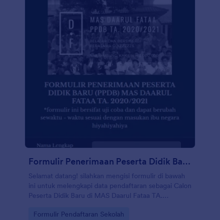
Formulir Penerimaan Peserta Didik Baru (Ppdb) Mas Daarul Fataa Ta. 2020/2021
Selamat datang! silahkan mengisi formulir di bawah
ini untuk melengkapi data pendaftaran sebagai Calon
Peserta Didik Baru di MAS Daarul Fataa TA.
2020/2021. Salam sehat dan tetap produktif!
Go to Category:
Formulir Pendaftaran Sekolah