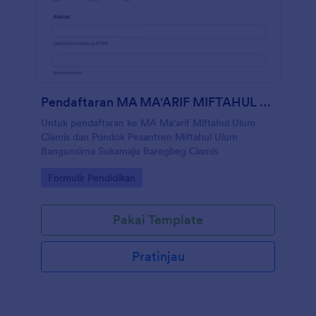
Pendaftaran MA MA'ARIF MIFTAHUL ULUM CIAMIS
Untuk pendaftaran ke MA Ma'arif Miftahul Ulum
Ciamis dan Pondok Pesantren Miftahul Ulum
Bangunsirna Sukamaju Baregbeg Ciamis
Go to Category:
Formulir Pendidikan
Pakai Template
Pratinjau