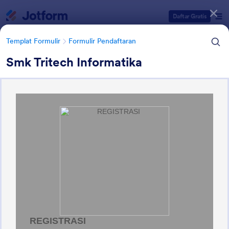
Dialog dimulai
Daftar Gratis
Templat Formulir
Formulir Pendaftaran
Smk Tritech Informatika
Kategori Templat Formulir
Templat Formulir
Formulir Pendaftaran
Formulir Pendaftaran Sekolah
19 Template