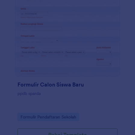
Formulir Calon Siswa Baru
ppdb sparda
Go to Category:
Formulir Pendaftaran Sekolah
Pakai Template