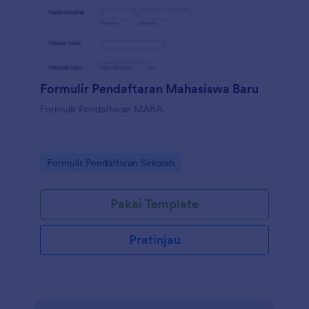
Formulir Pendaftaran Mahasiswa Baru
Formulir Pendaftaran MABA
Go to Category:
Formulir Pendaftaran Sekolah
Pakai Template
Pratinjau