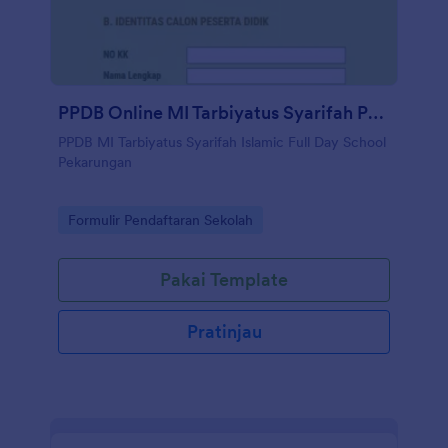
PPDB Online MI Tarbiyatus Syarifah Pekarungan
PPDB MI Tarbiyatus Syarifah Islamic Full Day School
Pekarungan
Go to Category:
Formulir Pendaftaran Sekolah
Pakai Template
Pratinjau