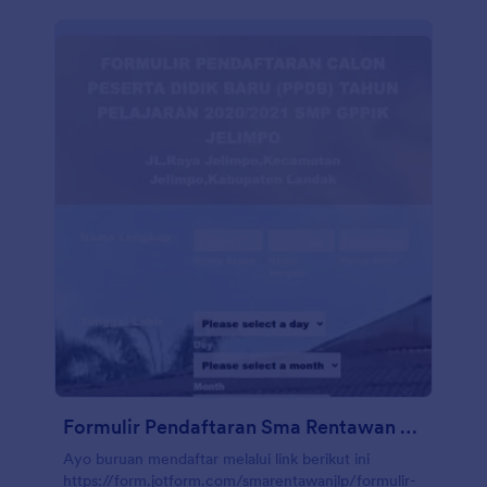
Formulir Pendaftaran Sma Rentawan Jelimpo/Smp Gppik Jelimpo
Ayo buruan mendaftar melalui link berikut ini
https://form.jotform.com/smarentawanjlp/formulir-