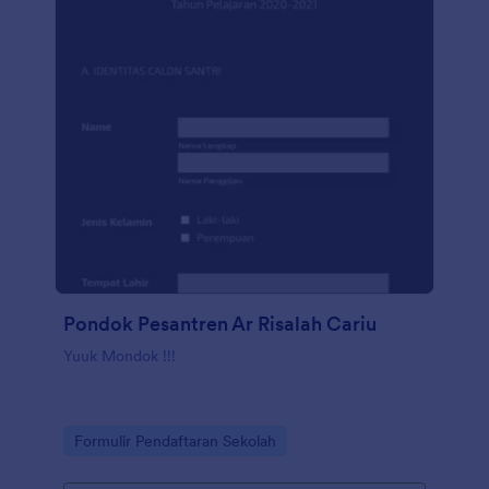
Pondok Pesantren Ar Risalah Cariu
Yuuk Mondok !!!
Go to Category:
Formulir Pendaftaran Sekolah