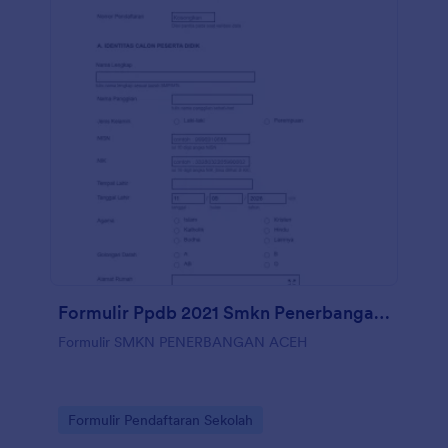
Formulir Ppdb 2021 Smkn Penerbangan Aceh
Formulir SMKN PENERBANGAN ACEH
Go to Category:
Formulir Pendaftaran Sekolah