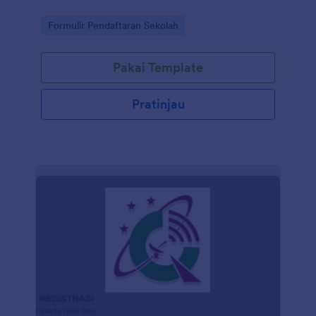
Go to Category:
Formulir Pendaftaran Sekolah
Pakai Template
Pratinjau