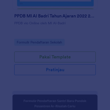
PPDB MI Al Badri Tahun Ajaran 2022 2023
PPDB vio Online oleh MI Al-Badri
Go to Category:
Formulir Pendaftaran Sekolah
Pakai Template
Pratinjau