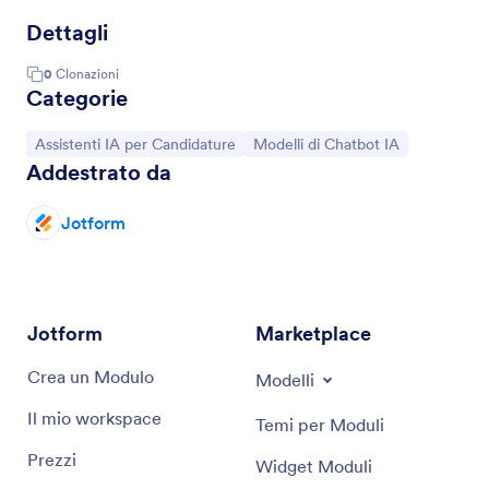
Dettagli
0
Clonazioni
Categorie
Vai alla Categoria:
Vai alla Categoria:
Assistenti IA per Candidature
Modelli di Chatbot IA
Addestrato da
Jotform
Jotform
Marketplace
Crea un Modulo
Modelli
Il mio workspace
Temi per Moduli
Prezzi
Widget Moduli