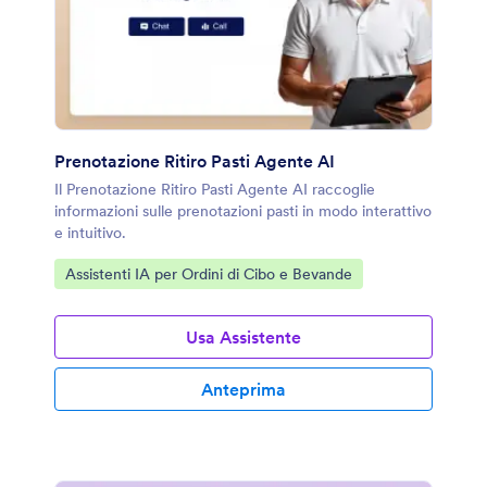
Prenotazione Ritiro Pasti Agente AI
Il Prenotazione Ritiro Pasti Agente AI raccoglie
informazioni sulle prenotazioni pasti in modo interattivo
e intuitivo.
Vai alla Categoria:
Assistenti IA per Ordini di Cibo e Bevande
Usa Assistente
Anteprima