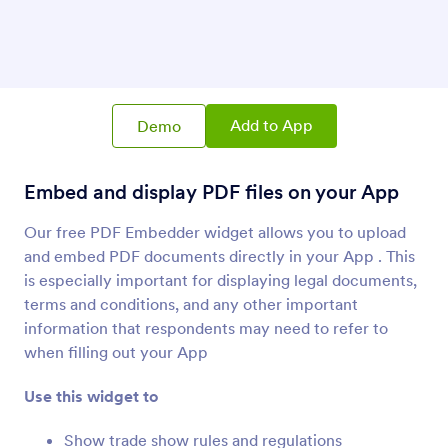
PDF-ის ჩასმა
Embed and display PDF files on your App
მორგებული ტექსტი
Add a responsive banner to your App
Add to App
Demo
Embed and display PDF files on your App
ანიმირებული სათაური
Add an animated headline to your App
Our free PDF Embedder widget allows you to upload
and embed PDF documents directly in your App . This
is especially important for displaying legal documents,
დიდი სათაური (ქალაქი)
Add a header with a big city background image
terms and conditions, and any other important
information that respondents may need to refer to
when filling out your App
რკალისებრი ტექსტი
Add an arc of text to your App
Use this widget to
Show trade show rules and regulations