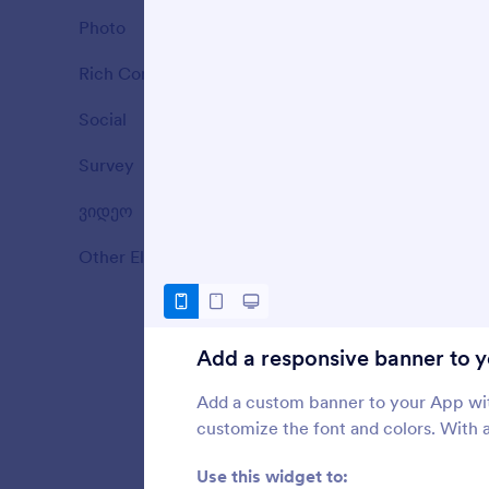
Photo
7
A
Rich Content
25
Social
5
A
Survey
1
ვიდეო
11
Other Elements
27
A
Add a responsive banner to 
Add a custom banner to your App with
customize the font and colors. With 
Use this widget to: