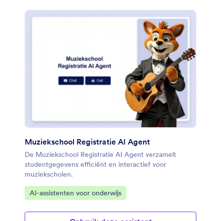
Muziekschool Registratie AI Agent
De Muziekschool Registratie AI Agent verzamelt
studentgegevens efficiënt en interactief voor
muziekscholen.
Ga naar categorie:
AI-assistenten voor onderwijs