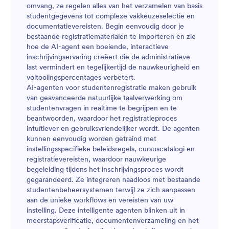
omvang, ze regelen alles van het verzamelen van basis
studentgegevens tot complexe vakkeuzeselectie en
documentatievereisten. Begin eenvoudig door je
bestaande registratiematerialen te importeren en zie
hoe de AI-agent een boeiende, interactieve
inschrijvingservaring creëert die de administratieve
last vermindert en tegelijkertijd de nauwkeurigheid en
voltooiingspercentages verbetert.
AI-agenten voor studentenregistratie maken gebruik
van geavanceerde natuurlijke taalverwerking om
studentenvragen in realtime te begrijpen en te
beantwoorden, waardoor het registratieproces
intuïtiever en gebruiksvriendelijker wordt. De agenten
kunnen eenvoudig worden getraind met
instellingsspecifieke beleidsregels, cursuscatalogi en
registratievereisten, waardoor nauwkeurige
begeleiding tijdens het inschrijvingsproces wordt
gegarandeerd. Ze integreren naadloos met bestaande
studentenbeheersystemen terwijl ze zich aanpassen
aan de unieke workflows en vereisten van uw
instelling. Deze intelligente agenten blinken uit in
meerstapsverificatie, documentenverzameling en het