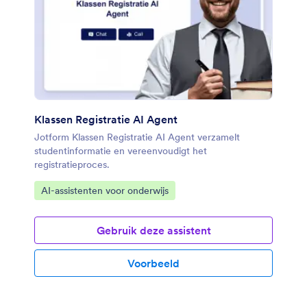
Klassen Registratie AI Agent
Jotform Klassen Registratie AI Agent verzamelt
studentinformatie en vereenvoudigt het
registratieproces.
Ga naar categorie:
AI-assistenten voor onderwijs
Gebruik deze assistent
Voorbeeld