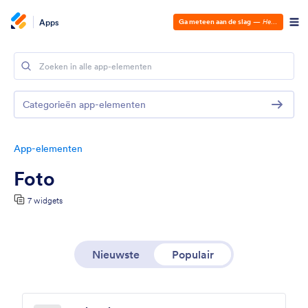
Apps
Ga meteen aan de slag
—
Het is gratis!
Categorieën app-elementen
App-elementen
Foto
7 widgets
Nieuwste
Populair