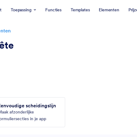
t
Toepassing
Functies
Templates
Elementen
Prij
nten
ête
Eenvoudige scheidingslijn
aak afzonderlijke
ormuliersecties in je app