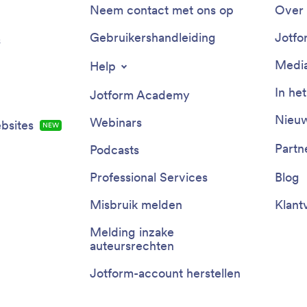
Neem contact met ons op
Over 
Gebruikershandleiding
Jotfo
s
Media
Help
In he
Jotform Academy
Nieuw
Webinars
bsites
NEW
Partn
Podcasts
Professional Services
Blog
Misbruik melden
Klant
Melding inzake
auteursrechten
Jotform-account herstellen