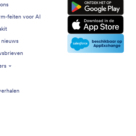
ons
rm-feiten voor AI
kit
t nieuws
sbrieven
ers
verhalen