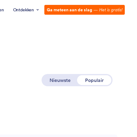
zen
Ontdekken
Ga meteen aan de slag
—
Het is gratis!
Nieuwste
Populair