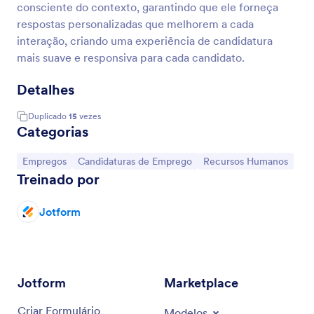
consciente do contexto, garantindo que ele forneça
respostas personalizadas que melhorem a cada
interação, criando uma experiência de candidatura
mais suave e responsiva para cada candidato.
Detalhes
Duplicado
15
vezes
Categorias
Ir para Categoria:
Ir para Categoria:
Ir para Categoria:
Empregos
Candidaturas de Emprego
Recursos Humanos
Treinado por
Jotform
Jotform
Marketplace
Criar Formulário
Modelos