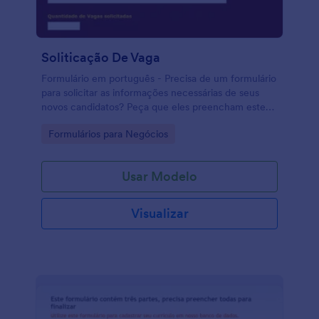
Soliticação De Vaga
Formulário em português - Precisa de um formulário
para solicitar as informações necessárias de seus
novos candidatos? Peça que eles preencham este
formulário! Precisa de um formulário para solicitar
Go to Category:
Formulários para Negócios
candidatos a uma vaga de emprego? Poderá usar
este formulário que permite selecionar qual a
formação e experiência necessárias do candidato.
Usar Modelo
Visualizar