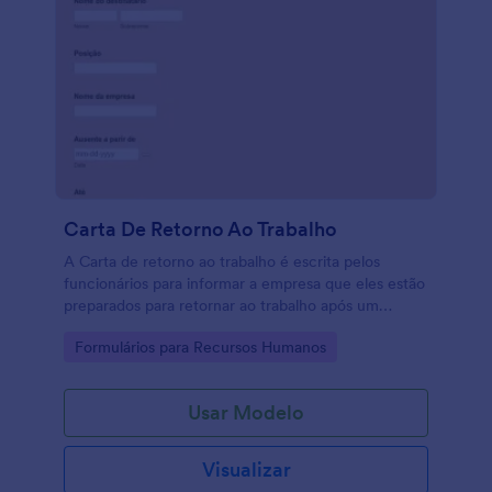
Carta De Retorno Ao Trabalho
A Carta de retorno ao trabalho é escrita pelos
funcionários para informar a empresa que eles estão
preparados para retornar ao trabalho após um
período de doença ou cirurgia. Nosso modelo
Go to Category:
Formulários para Recursos Humanos
gratuito de Carta de retorno ao trabalho permite
que você gere rapidamente uma carta profissional
informando automaticamente o retorno para a sua
Usar Modelo
empresa. Para iniciar, selecione o formulário,
personalize-o com os detalhes da sua empresa e
situação de saúde e preencha o formulário com suas
Visualizar
informações. Você pode conectar o formulário com