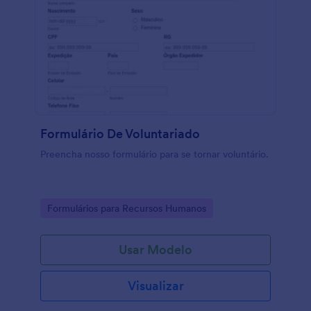
Formulário De Voluntariado
Preencha nosso formulário para se tornar voluntário.
Go to Category:
Formulários para Recursos Humanos
Usar Modelo
Visualizar