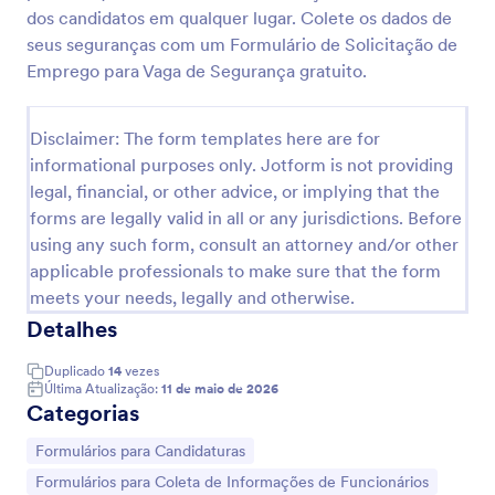
dos candidatos em qualquer lugar. Colete os dados de
seus seguranças com um Formulário de Solicitação de
Formulário De Recrutamento E Seleção
Emprego para Vaga de Segurança gratuito.
USAR PARA REQUISIÇÃO DE PESSOAL
Disclaimer: The form templates here are for
informational purposes only. Jotform is not providing
Go to Category:
legal, financial, or other advice, or implying that the
Formulários para Recursos Humanos
forms are legally valid in all or any jurisdictions. Before
using any such form, consult an attorney and/or other
Usar Modelo
applicable professionals to make sure that the form
meets your needs, legally and otherwise.
Visualizar
Detalhes
Duplicado
14
vezes
Última Atualização:
11 de maio de 2026
Categorias
Ir para Categoria:
Formulários para Candidaturas
Ir para Categoria:
Formulários para Coleta de Informações de Funcionários