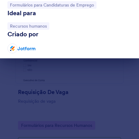
Ir para Categoria:
Formulários para Candidaturas de Emprego
Ideal para
Ir para Categoria:
Recursos humanos
Criado por
Jotform
Fim da caixa de diálogo
Requisição De Vaga
Requisição de vaga
Go to Category:
Formulários para Recursos Humanos