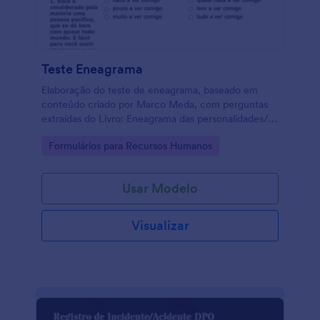
Teste Eneagrama
Elaboração do teste de eneagrama, baseado em
conteúdo criado por Marco Meda, com perguntas
extraídas do Livro: Eneagrama das personalidades/
Marco Meda, [Coord.] Andréia Roma - 1 ed. - São
Go to Category:
Formulários para Recursos Humanos
Paulo: Leader, 2019.
Usar Modelo
Visualizar