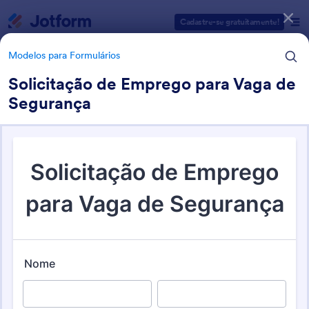
Início da caixa de diálogo
Cadastre-se gratuitamente!
Modelos para Formulários
Solicitação de Emprego para Vaga de
Segurança
Categorias de Modelos para Formulários
Modelos para Formulários
Modelos de Documentos de
Recursos Humanos (RH)
147 Modelos