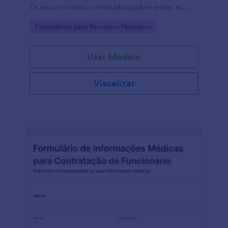
Os seus contratos contratados podem enviar as
informações gerais e fazer upload do seu currículo
Go to Category:
Formulários para Recursos Humanos
com esta forma simples.
Usar Modelo
Visualizar