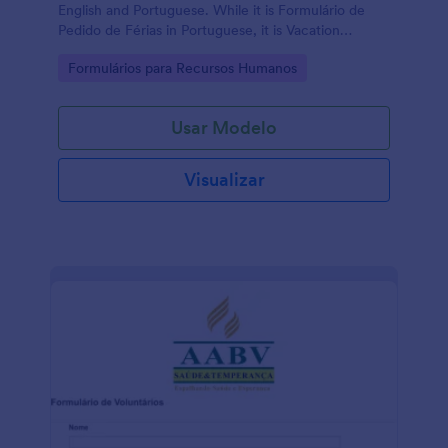
English and Portuguese. While it is Formulário de
Pedido de Férias in Portuguese, it is Vacation
Request Form in English.
Go to Category:
Formulários para Recursos Humanos
Usar Modelo
Visualizar