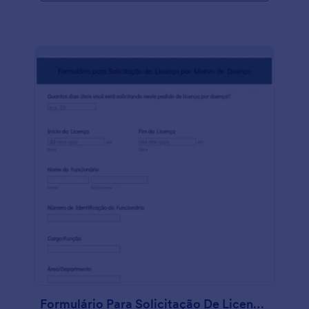
nossos modelos de documento PDF para cartas para
gerar a carta em documento PDF automaticamente.
Você precisa que a sua carta tenha um design
específico? É o seu dia de sorte, pois tu pode
facilmente personalizar o design do formulário
utilizando o editor de formulários da Jotform.
Adicione o logo da sua empresa, inclua detalhes
específicos da sua ausência, altere o estilo de fonte,
tamanho e cor dos textos para dar um toque único
ao formulário. Se você deseja manter os dados do
formulário em outras contas, tu pode facilmente
conectar a Jotform com mais de 300 ferramentas e
130 integrações com aplicativos como, Airtable e
Google Planilhas. Torne o seu formulário mais
poderoso com conectando o seu formulário com
ouros apps. Após personalizar o formulário, tudo o
que resta a fazer é assinar o documento utilizando
assinaturas digitais no teu formulário e deixar o
formulário gerar o documento e informar a sua
empresa.
Formulário Para Solicitação De Licença Por Motivo De Doença