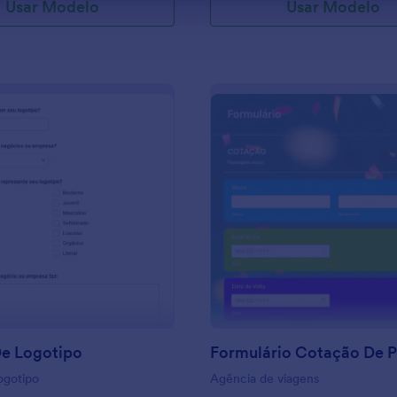
Usar Modelo
Usar Modelo
: Briefing De Logotipo
: F
Visualizar
Visualizar
De Logotipo
logotipo
Agência de viagens