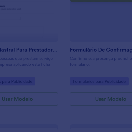
: Ficha Cadastral Para Prestador De Serviço
: F
Visualizar
Visualizar
Ficha Cadastral Para Prestador De Serviço
pessoas que prestam serviço
Confirme sua presença preenche
mpresa aplicando esta ficha
formulário.
gory:
Go to Category:
s para Publicidade
Formulários para Publicidade
Usar Modelo
Usar Modelo