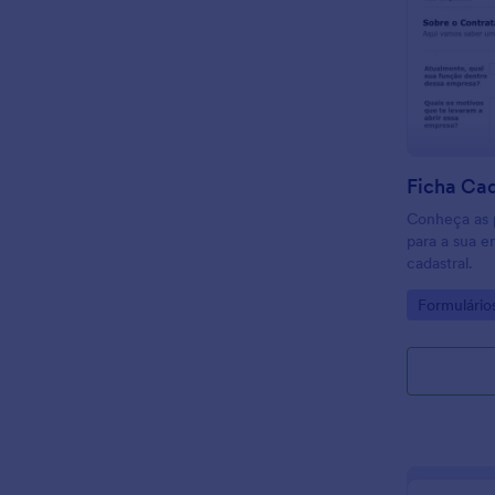
Conheça as 
para a sua e
cadastral.
Go to Cate
Formulário