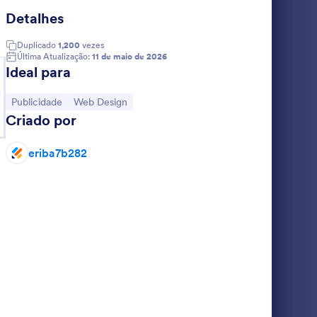
Detalhes
icha Para Captação Imóveis
: Briefing Para Criaç
Visualizar
Duplicado
1,200
vezes
Última Atualização:
11 de maio de 2026
Ideal para
g
Ir para Categoria:
Ir para Categoria:
Publicidade
Web Design
Criado por
veis
Briefing Para Criação De Marca
Design
eriba7b282
Go to Category:
Inquilino
Formulários para Publicidade
Usar Modelo