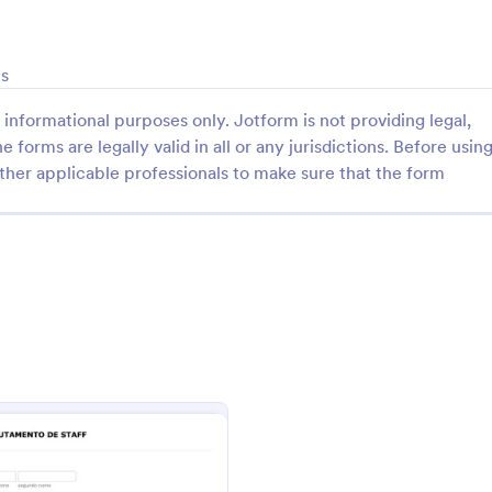
: Briefing Gestão De Mídias Sociais
: F
Visualizar
Visualizar
is
informational purposes only. Jotform is not providing legal,
e forms are legally valid in all or any jurisdictions. Before usin
ther applicable professionals to make sure that the form
Briefing Gestão De Mídias Sociais
Ficha Para Captação Imó
ples para gestão de midias
Ficha de captação imóveis
gory:
Go to Category:
s para Publicidade
Formulários para Candidatura a 
Usar Modelo
Usar Modelo