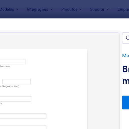
Modelos
Integrações
Produtos
Suporte
Empre
ra Formulários
lários para Publicidade
s
Mod
B
m
: Informações
: R
Visualizar
Visualizar