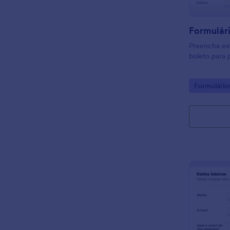
Formulári
Preencha est
boleto para
Go to Cate
Formulário