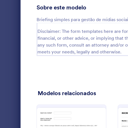
Formulários para Jogos
7
Sobre este modelo
Formulários Médicos
511
Briefing simples para gestão de midias socia
Formulários para Recursos Humanos
147
Disclaimer: The form templates here are for 
financial, or other advice, or implying that th
Formulários de TI
35
any such form, consult an attorney and/or o
Formulários para Seguros
meets your needs, legally and otherwise.
3
Briefing sim
Formulários para Marketing
28
sociais
Formulários para Serviços Fotográficos
23
Go to Cate
Formulário
Formulários Imobiliários
28
Modelos relacionados
Formulários para SEO
3
Formulários para Salões
105
Formulários para Serviços
123