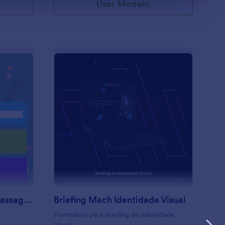
Usar Modelo
ormulário Cotação De Passagens
: Briefing Mach Identi
Visualizar
Formulário Cotação De Passagens
Briefing Mach Identidade Visual
Formulário para briefing de Identidade
Visual