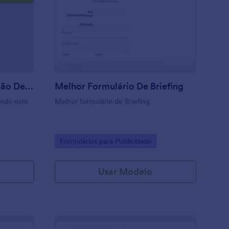
ormulário De Confirmação De Presença
: Melhor Formulário D
Visualizar
Formulário De Confirmação De Presença
Melhor Formulário De Briefing
ndo este
Melhor formulário de Briefing
Go to Category:
Formulários para Publicidade
Usar Modelo