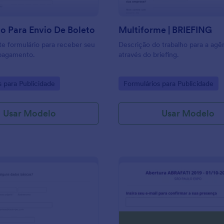
o Para Envio De Boleto
Multiforme | BRIEFING
e formulário para receber seu
Descrição do trabalho para a agê
 pagamento.
através do briefing.
gory:
Go to Category:
s para Publicidade
Formulários para Publicidade
Usar Modelo
Usar Modelo