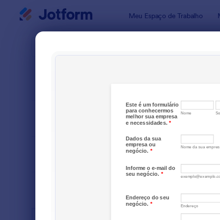
Início da caixa de diálogo
Meu Espaço de Trabalho
Modelos pa
Formu
ORDENAR POR
Popular
75 Modelo
LAYOUT
Clássico
TIPOS
SETORES
Formulários para Publicidade
75