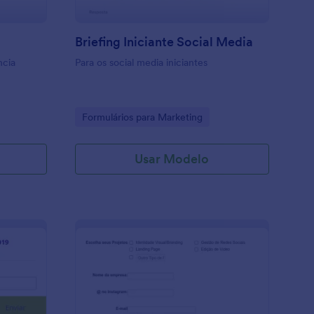
Briefing Iniciante Social Media
ncia
Para os social media iniciantes
Go to Category:
Formulários para Marketing
Usar Modelo