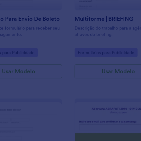
o Para Envio De Boleto
Multiforme | BRIEFING
e formulário para receber seu
Descrição do trabalho para a agê
 pagamento.
através do briefing.
gory:
Go to Category:
s para Publicidade
Formulários para Publicidade
Usar Modelo
Usar Modelo