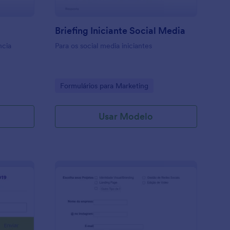
Briefing Iniciante Social Media
ncia
Para os social media iniciantes
Go to Category:
Formulários para Marketing
Usar Modelo