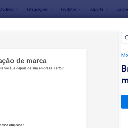
Modelos
Integrações
Produtos
Suporte
Empre
ra Formulários
lários para Publicidade
s
Mod
B
m
: Informações
: R
Visualizar
Visualizar