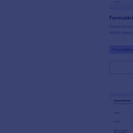
Formulári
Preencha est
boleto para
Go to Cate
Formulário