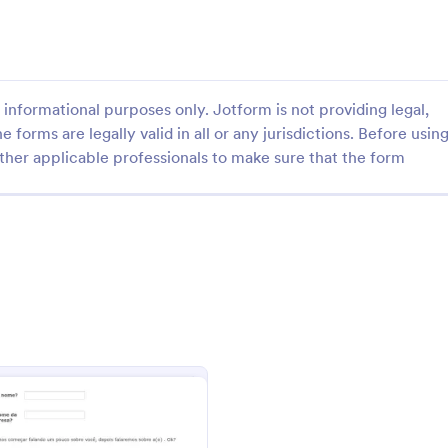
: Briefing Gestão De Mídias Sociais
: F
Visualizar
Visualizar
informational purposes only. Jotform is not providing legal,
e forms are legally valid in all or any jurisdictions. Before usin
ther applicable professionals to make sure that the form
Briefing Gestão De Mídias Sociais
Ficha Para Captação Imó
ples para gestão de midias
Ficha de captação imóveis
gory:
Go to Category:
s para Publicidade
Formulários para Candidatura a 
Usar Modelo
Usar Modelo