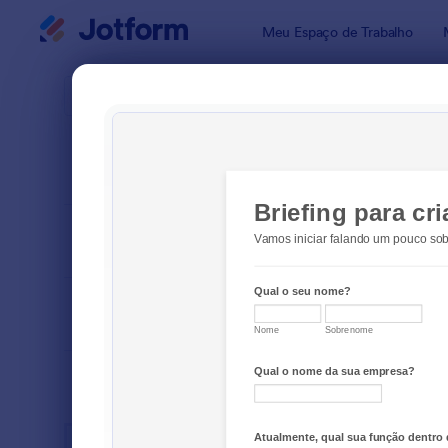
Início da caixa de diálogo
Meu Espaço de Trabalho
Modelos pa
Formu
ORDENAR POR
Popular
75 Modelo
LAYOUT
Clássico
TIPOS
SETORES
Formulários para Publicidade
75