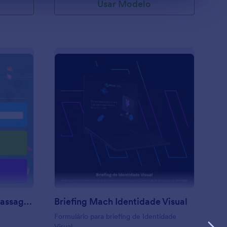
Usar Modelo
ormulário Cotação De Passagens
: Briefing Mach Identi
Visualizar
Formulário Cotação De Passagens
Briefing Mach Identidade Visual
Formulário para briefing de Identidade
Visual