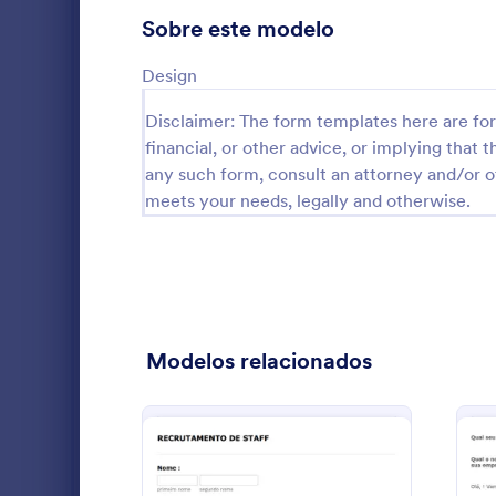
Formulários para Jogos
7
Sobre este modelo
Formulários Médicos
511
Design
Formulários para Recursos Humanos
147
Disclaimer: The form templates here are for 
financial, or other advice, or implying that th
Formulários de TI
35
any such form, consult an attorney and/or o
Formulários para Seguros
meets your needs, legally and otherwise.
3
Briefing sim
Formulários para Marketing
28
sociais
Formulários para Serviços Fotográficos
23
Go to Cate
Formulário
Formulários Imobiliários
28
Modelos relacionados
Formulários para SEO
3
Formulários para Salões
105
Formulários para Serviços
123