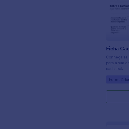
Conheça as 
para a sua e
cadastral.
Go to Cate
Formulário