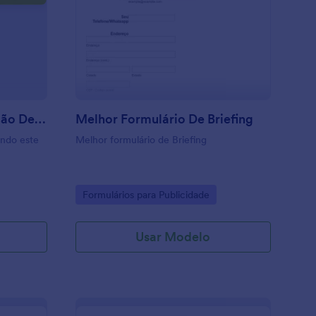
ormulário De Confirmação De Presença
: Melhor Formulário D
Visualizar
Formulário De Confirmação De Presença
Melhor Formulário De Briefing
ndo este
Melhor formulário de Briefing
Go to Category:
Formulários para Publicidade
Usar Modelo