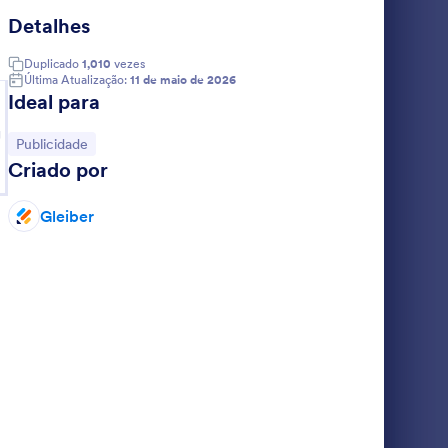
Detalhes
icha Para Captação Imóveis
: Briefing Para Criaç
Visualizar
Duplicado
1,010
vezes
Última Atualização:
11 de maio de 2026
Ideal para
g
Ir para Categoria:
Publicidade
Criado por
veis
Briefing Para Criação De Marca
Design
Gleiber
Go to Category:
Inquilino
Formulários para Publicidade
Usar Modelo