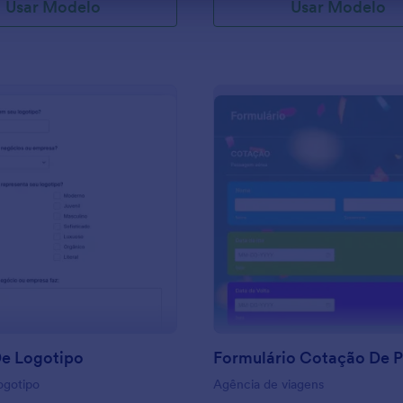
Usar Modelo
Usar Modelo
: Briefing De Logotipo
: F
Visualizar
Visualizar
De Logotipo
logotipo
Agência de viagens