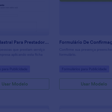
: Ficha Cadastral Para Prestador De Serviço
: F
Visualizar
Visualizar
Ficha Cadastral Para Prestador De Serviço
pessoas que prestam serviço
Confirme sua presença preenche
mpresa aplicando esta ficha
formulário.
gory:
Go to Category:
s para Publicidade
Formulários para Publicidade
Usar Modelo
Usar Modelo