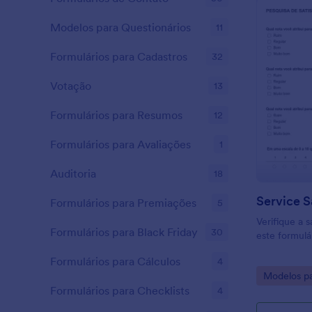
Modelos para Questionários
11
Formulários para Cadastros
32
Votação
13
Formulários para Resumos
12
Formulários para Avaliações
1
Auditoria
18
Formulários para Premiações
5
Verifique a 
Formulários para Black Friday
30
este formulá
Formulários para Cálculos
4
Go to Cate
Modelos pa
Formulários para Checklists
4