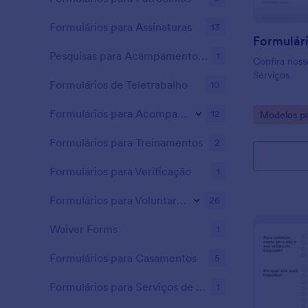
Formulários para Assinaturas
13
Pesquisas para Acampamentos de Verão
1
Confira noss
Serviços.
Formulários de Teletrabalho
10
Formulários para Acompanhamento
12
Go to Cate
Modelos pa
Formulários para Treinamentos
2
Formulários para Verificação
1
Formulários para Voluntariado
26
Waiver Forms
1
Formulários para Casamentos
5
Formulários para Serviços de Bem-estar
1