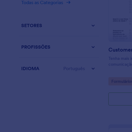
Todas as Categorias
SETORES
PROFISSÕES
Customer
Tenha mais 
comunicação
IDIOMA
Português
Go to Cate
Formulário
Cliente