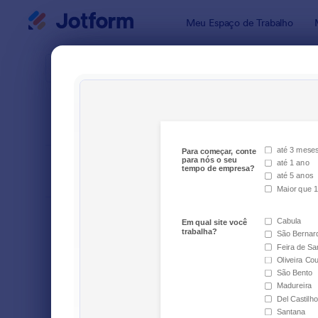
Início da caixa de diálogo
Meu Espaço de Trabalho
Modelos pa
Mode
ORDENAR POR
Popular
112 Modelo
LAYOUT
Clássico
TIPOS
Formulários para Pedidos
91
Formulários para Inscrições
172