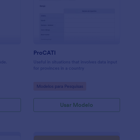
esquisa Para TCC
: ProCATI
Visualizar
ProCATI
úde.
Useful in situations that involves data input
for provinces in a country
Go to Category:
Modelos para Pesquisas
Usar Modelo