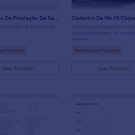
integração para compartilhar
automaticamente envios para sua
contas online como Google Drive
Formulário De Prestação De Serviços
Cadastro De Fãs Fã Club
Mailchimp, e muito mais. Com es
o Formulário de Prestação de
Formulário em português. Format
Pesquisa de Intenção e Preferênc
social multifacetado com um fun
Férias para Empresas de Turismo
elegante.
compreenderá melhor o seu clie
poderá planejar a melhor forma d
gory:
Go to Category:
ra Pesquisas
Modelos para Pesquisas
a alcançar as férias do sonho!
Usar Modelo
Usar Modelo