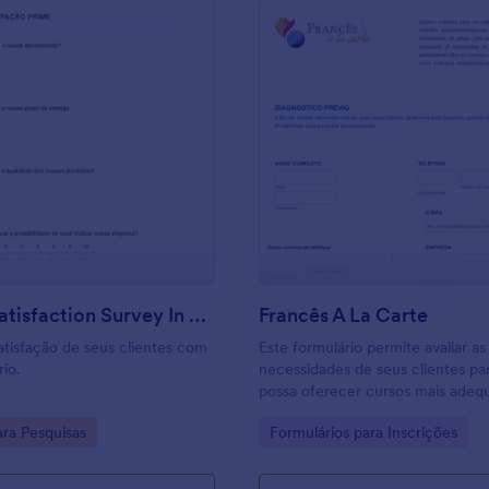
: Service Satisfaction Survey In Portuguese
: F
Visualizar
Visualizar
Service Satisfaction Survey In Portuguese
Francês A La Carte
satisfação de seus clientes com
Este formulário permite avaliar as
rio.
necessidades de seus clientes pa
possa oferecer cursos mais adeq
necessidades e disponibilidade d
gory:
Go to Category:
ra Pesquisas
Formulários para Inscrições
clientes.