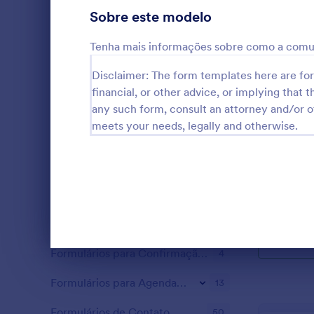
Sobre este modelo
Pesquisas de Negócios
2
Pesquisas de Produtos
Tenha mais informações sobre como a comun
2
Pesquisas Educacionais
Disclaimer: The form templates here are for 
1
financial, or other advice, or implying that th
Pesquisas de Feedback
1
any such form, consult an attorney and/or o
meets your needs, legally and otherwise.
Pesquisas de Qualidade
1
A survey tem
businessmen
Pesquisas de Marketing
1
regarding th
COVID-19.
Pesquisas para Relacionamentos
1
Go to Cate
Formulário
Formulários de Consentimento
129
Formulários para Confirmação de Presença
Fim da caixa de diálogo
4
Formulários para Agendamento de Horários
13
Formulários de Contato
50