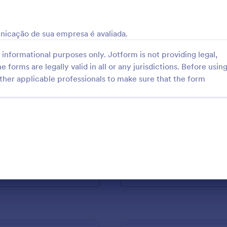
: COVID 19 Business Survey In Portuguese
: C
Visualizar
Visualizar
icação de sua empresa é avaliada.
informational purposes only. Jotform is not providing legal,
e forms are legally valid in all or any jurisdictions. Before usin
ther applicable professionals to make sure that the form
COVID 19 Business Survey In Portuguese
Clima Organizacional
plate for self-employed,
Formulário em Português. Útil pa
 and community professionals
empresas que desejam conhecer
e socioeconomic effects of
ambiente organizacional de suas
e como melhorá-lo de acordo co
gory:
Go to Category:
s em Resposta ao Coronavírus
Modelos para Pesquisas
resultados.
Usar Modelo
Usar Modelo