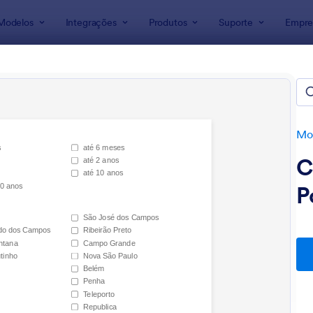
Modelos
Integrações
Produtos
Suporte
Empre
ra Formulários
Modelos para Pesquisas
los para Pesquisas
s
Mod
C
P
: Formulário De Pesquisa De Satisfação
: Q
Visualizar
Visualizar