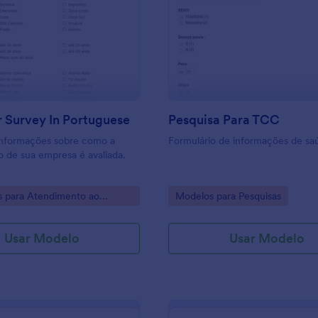
: Customer Survey In Portuguese
: P
Visualizar
Visualizar
 Survey In Portuguese
Pesquisa Para TCC
informações sobre como a
Formulário de informações de sa
 de sua empresa é avaliada.
gory:
Go to Category:
s para Atendimento ao
Modelos para Pesquisas
Usar Modelo
Usar Modelo