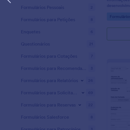
desenvolvime
Formulários Pessoais
2
agências da
Go to Cate
Formulário
Formulários para Petições
8
Enquetes
6
Questionários
21
Formulários para Cotações
7
Formulários para Recomendações
3
Formulários para Relatórios
26
Formulários para Solicitações
69
Formulários para Reservas
22
Formulários Salesforce
8
Formulários para Patrocínios
3